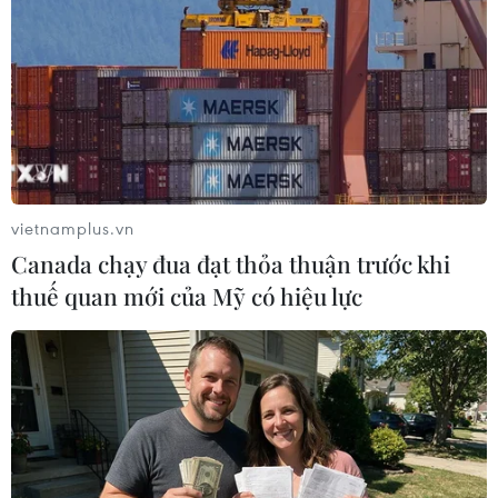
thiệt mạng và 15 người bị thương trong vụ sập một phần
nhà chung cư 10 tầng ở thành phố Belgorod và số nạn
nhân còn có thể tăng lên.
vietnamplus.vn
Canada chạy đua đạt thỏa thuận trước khi
thuế quan mới của Mỹ có hiệu lực
Kenya: Sập tòa nhà chung cư ở Thủ đô