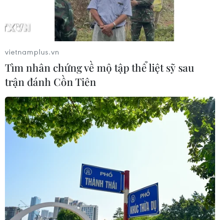
vietnamplus.vn
Tìm nhân chứng về mộ tập thể liệt sỹ sau
trận đánh Cồn Tiên