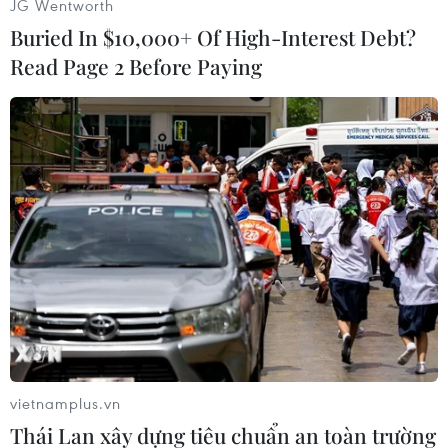
JG Wentworth
dưới của ống khói nơi ống dẫn
Buried In $10,000+ Of High-Interest Debt?
khí đi vào lò hơi của nhà máy
nhiệt điện.
Read Page 2 Before Paying
(TTXVN/Vietnam+)
vietnamplus.vn
Thái Lan xây dựng tiêu chuẩn an toàn trường