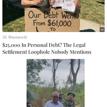
Nairobi khiến nhiều người bị thương
08/05/2024 04:59
Theo Hội Chữ thập Đỏ Kenya, có 10 người bị thương nhẹ
trong vụ sập chung cư ở phía Tây Bắc trung tâm Nairobi
tối 7/5, trong khi một số người đang mất tích.
JG Wentworth
$25,000 In Personal Debt? The Legal
Settlement Loophole Nobody Mentions