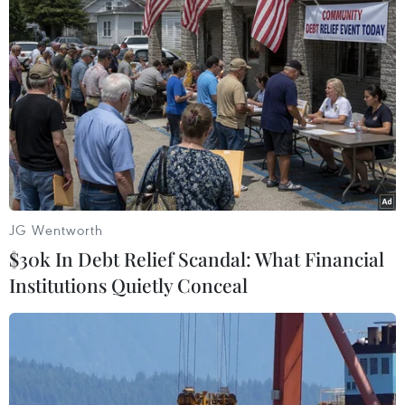
JG Wentworth
$30k In Debt Relief Scandal: What Financial
Institutions Quietly Conceal
Nga: Sập nhà chung cư cao tầng gây
thương vong tại thành phố Belgorod
12/05/2024 10:22
Kênh tin tức Mash Telegram đưa tin có ít nhất 7 người