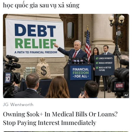
học quốc gia sau vụ xả súng
#sập nhà máy chè
#tỉnh Vân Nam
#tai nạn
#thành phố Cảnh Hồng
Trung Quốc
Theo dõi VietnamPlus
TIN LIÊN QUAN
JG Wentworth
Owning $10k+ In Medical Bills Or Loans?
Stop Paying Interest Immediately