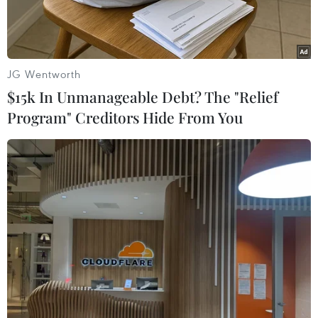
JG Wentworth
$15k In Unmanageable Debt? The "Relief
Program" Creditors Hide From You
Hiện trường vụ sập nhà máy chè. (Nguồn: APA)
Chính quyền tỉnh Vân Nam, Tây Nam Trung
Quốc, cho biết 3 người đã thiệt mạng và 3 người
bị thương trong vụ sập nhà máy chè ở tỉnh này
ngày 17/5.
Theo Sở Cứu hỏa và Cứu hộ tỉnh, vụ tai nạn xảy