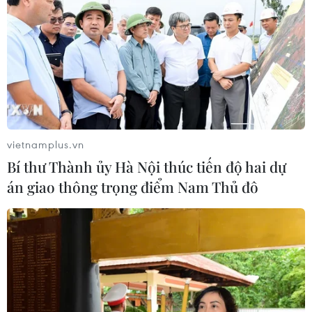
trẻ em thiệt mạng trong 300 ngày
qua
06/08/2026 22:56
Nước thải từ máy bay có thể giúp
phát hiện sớm nguy cơ đại dịch
06/08/2026 22:30
vietnamplus.vn
Bí thư Thành ủy Hà Nội thúc tiến độ hai dự
án giao thông trọng điểm Nam Thủ đô
Xem thêm
CƠ QUAN CHỦ QUẢN: THÔNG TẤN XÃ VIỆT NAM