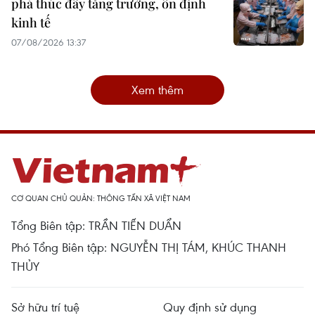
phá thúc đẩy tăng trưởng, ổn định
kinh tế
07/08/2026 13:37
Xem thêm
CƠ QUAN CHỦ QUẢN: THÔNG TẤN XÃ VIỆT NAM
Tổng Biên tập: TRẦN TIẾN DUẨN
Phó Tổng Biên tập: NGUYỄN THỊ TÁM, KHÚC THANH
THỦY
Sở hữu trí tuệ
Quy định sử dụng