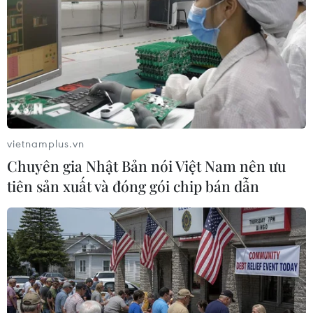
Theo dõi VietnamPlus
vietnamplus.vn
Chuyên gia Nhật Bản nói Việt Nam nên ưu
TIN LIÊN QUAN
tiên sản xuất và đóng gói chip bán dẫn