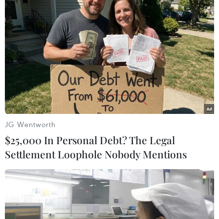
(TTXVN/Vietnam+)
JG Wentworth
$25,000 In Personal Debt? The Legal
Settlement Loophole Nobody Mentions
#Bộ Y tế Israel
#Xét nghiệm COVID-19
#Dịch họng
#Biến thể Omicron
#Virus SARS-CoV-2
Israel