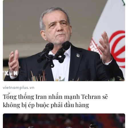
Philippines tiếp tục ghi nhận số mắc
COVID-19 cao chưa từng thấy
09/01/2022 10:02
Philippines tiếp tục ghi nhận số ca mắc COVID-19 ở mức
cao mới với 28.707 ca sau kỷ lục 26.458 ca một ngày
trước đó, nâng số ca mắc tại nước này lên 2.965.447
ca, trong đó có 52.150 ca tử vong.
vietnamplus.vn
Tổng thống Iran nhấn mạnh Tehran sẽ
không bị ép buộc phải đầu hàng