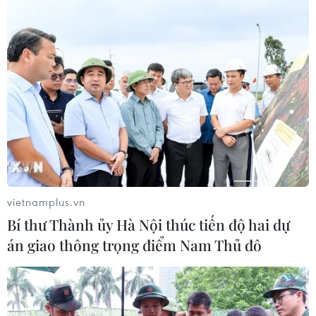
Xem thêm
CƠ QUAN CHỦ QUẢN: THÔNG TẤN XÃ VIỆT NAM
Tổng Biên tập: TRẦN TIẾN DUẨN
Phó Tổng Biên tập: NGUYỄN THỊ TÁM, KHÚC THANH
vietnamplus.vn
THỦY
Bí thư Thành ủy Hà Nội thúc tiến độ hai dự
án giao thông trọng điểm Nam Thủ đô
Sở hữu trí tuệ
Quy định sử dụng
RSS
Hỗ trợ
Ngôn ngữ
TTXVN