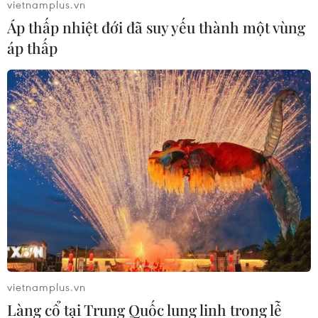
vietnamplus.vn
xét nghiệm và giảm thiểu tình trạng hoang mang do các
Áp thấp nhiệt đới đã suy yếu thành một vùng
kết quả xét nghiệm đối lập nhau.
áp thấp
vietnamplus.vn
Australia: Ca mắc mới COVID-19 tăng
Làng cổ tại Trung Quốc lung linh trong lễ