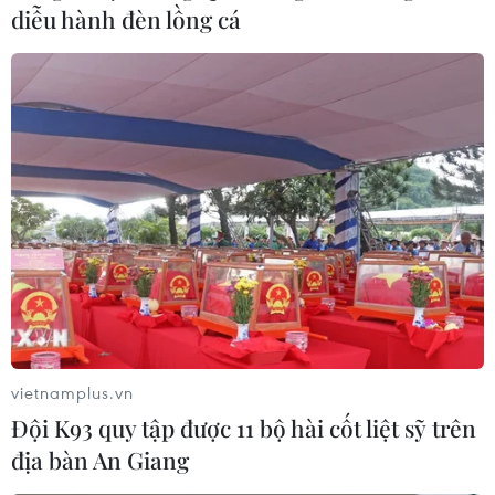
mạnh ở New South Wales và Victoria
diễu hành đèn lồng cá
08/01/2022 08:05
Ngày 7/1 tại bang New South Wales của Australia, gần
39% trong số 116.000 xét nghiệm COVID-19 cho kết quả
dương tính; trong khi bang Victoria ghi nhận số ca mắc
mới tăng gấp đôi ngày trước đó.
vietnamplus.vn
Đội K93 quy tập được 11 bộ hài cốt liệt sỹ trên
địa bàn An Giang