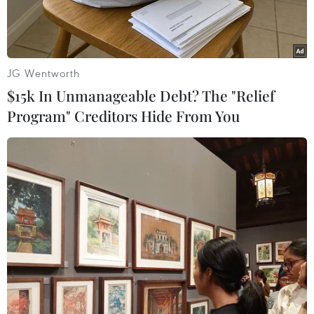
JG Wentworth
$15k In Unmanageable Debt? The "Relief
Program" Creditors Hide From You
Nhân viên y tế Israel lấy mẫu xét nghiệm COVID-19 cho người
dân tại Jerusalem ngày 29/11/2021. (Ảnh: AFP/TTXVN)
Ngày 10/1, Giám đốc Dịch vụ y tế công thuộc Bộ
Y tế Israel, Sharon Alroy-Preis khuyến nghị
những người tự xét nghiệm COVID-19 nên lấy