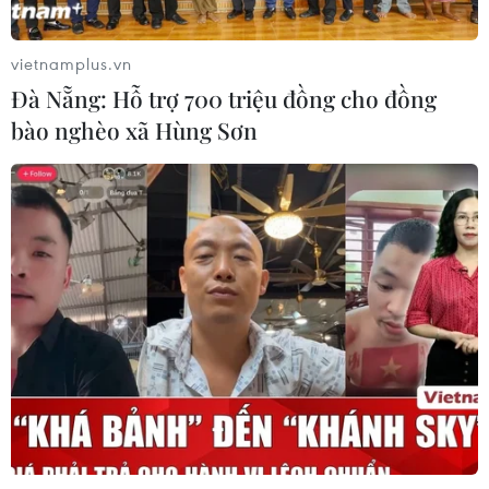
24/07/2026 05:44
vietnamplus.vn
Đà Nẵng: Hỗ trợ 700 triệu đồng cho đồng
Mỹ thu hồi gần 1,6 triệu quả trứng do
bào nghèo xã Hùng Sơn
nguy cơ nhiễm khuẩn Salmonella
24/07/2026 05:34
Venezuela ghi nhận 3 ca tử vong do
virus Hanta
22/07/2026 06:57
Sản phụ ở Australia sinh 4 bé gái
cùng trứng theo cách hoàn toàn tự
nhiên