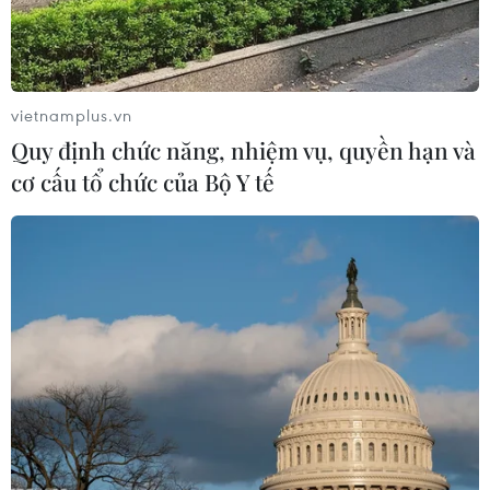
vietnamplus.vn
Quy định chức năng, nhiệm vụ, quyền hạn và
cơ cấu tổ chức của Bộ Y tế
Biến thể Omicron có thể dẫn đến miễn
dịch cộng đồng tại Israel
02/01/2022 11:57
Theo Bộ Y tế Israel, trong 24 giờ qua nước này có thêm
4.197 ca mắc mới, tăng hơn gấp đôi so với 1 tuần trước.
Số ca nặng cũng tăng từ 94 lên 110 ca, trong khi hệ số
lây nhiễm R tăng từ 1,76 lên 1,84.