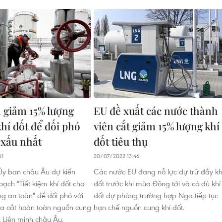
giảm 15% lượng
EU đề xuất các nước thành
khí đốt để đối phó
viên cắt giảm 15% lượng khí
 xấu nhất
đốt tiêu thụ
41
20/07/2022 13:46
Ủy ban châu Âu dự kiến
Các nước EU đang nỗ lực dự trữ đầy kh
ạch "Tiết kiệm khí đốt cho
đốt trước khi mùa Đông tới và có đủ khí
 an toàn" để đối phó với
đốt dự phòng trường hợp Nga tiếp tục
a cắt hoàn toàn nguồn cung
hạn chế nguồn cung khí đốt.
 Liên minh châu Âu.