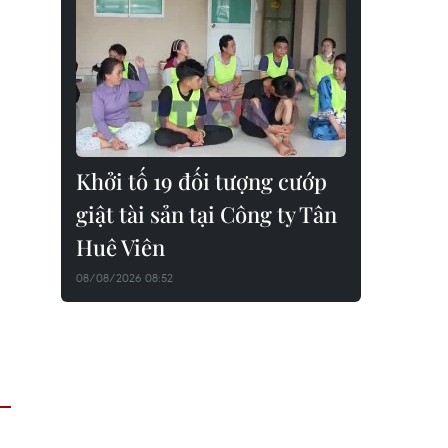
Khởi tố 19 đối tượng cướp
giật tài sản tại Công ty Tân
Huê Viên
08/08/2026 08:52