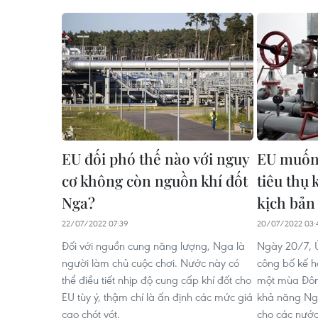
EU đối phó thế nào với nguy
EU muốn 
cơ không còn nguồn khí đốt
tiêu thụ 
Nga?
kịch bản
22/07/2022 07:39
20/07/2022 03:
Đối với nguồn cung năng lượng, Nga là
Ngày 20/7, 
người làm chủ cuộc chơi. Nước này có
công bố kế ho
thể điều tiết nhịp độ cung cấp khí đốt cho
một mùa Đông
EU tùy ý, thậm chí là ấn định các mức giá
khả năng Ng
cao chót vót.
cho các nước