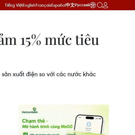
Tiếng Việt
English
Français
Español
中文
Русский
iảm 15% mức tiêu
ể sản xuất điện so với các nước khác