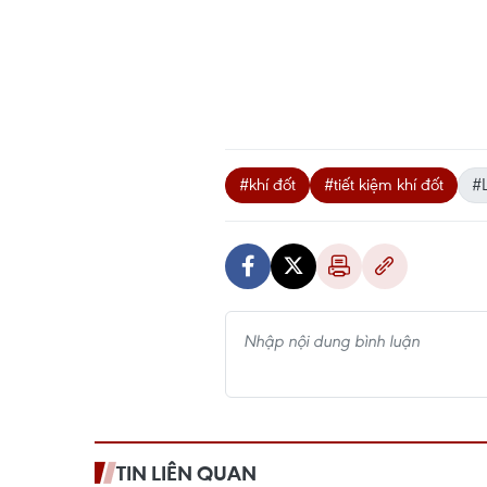
#khí đốt
#tiết kiệm khí đốt
#
TIN LIÊN QUAN