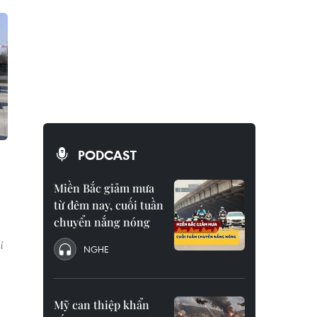
PODCAST
Miền Bắc giảm mưa
từ đêm nay, cuối tuần
chuyển nắng nóng
í
NGHE
Mỹ can thiệp khẩn