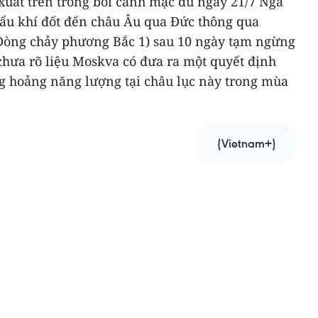
xuất trên trong bối cảnh mặc dù ngày 21/7 Nga
hẩu khí đốt đến châu Âu qua Đức thông qua
Dòng chảy phương Bắc 1) sau 10 ngày tạm ngừng
chưa rõ liệu Moskva có đưa ra một quyết định
g hoảng năng lượng tại châu lục này trong mùa
(Vietnam+)