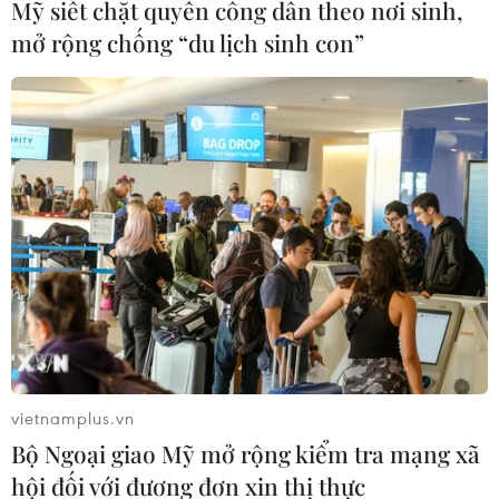
06/08/2026 09:48
Mỹ siết chặt quyền công dân theo nơi sinh,
mở rộng chống “du lịch sinh con”
Bất cập việc ngừng giao khoán quản
lý, bảo vệ rừng ở Nam Cát Tiên
06/08/2026 09:45
Khởi tố người đi bộ gây tai nạn chết
người trên quốc lộ ở Quảng Trị
06/08/2026 09:44
Các trường đại học sẽ xét tuyển thí
vietnamplus.vn
sinh Trường THTP chuyên Tuyên
Bộ Ngoại giao Mỹ mở rộng kiểm tra mạng xã
Quang không vi phạm quy chế
hội đối với đương đơn xin thị thực