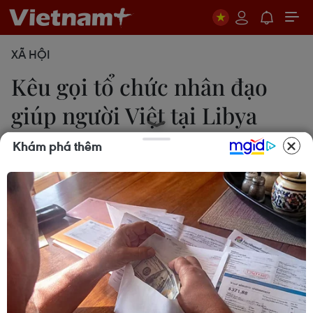
XÃ HỘI
Kêu gọi tổ chức nhân đạo
giúp người Việt tại Libya
Khám phá thêm
03/03/2011 16:07
Hội Chữ thập đỏ Việt Nam gửi thư tới Hiệp hội
Chữ thập đỏ và Trăng Lưỡi liềm đỏ Quốc tế, các
hội quốc gia Libya, Ai Cập và Tunisia.
Ngày 3/3, Hội Chữ thập đỏ Việt Nam cho biết
Chủ tịch Hội Trần Ngọc Tăng đãgửi thư tới Hiệp
hội Chữ thập đỏ và Trăng Lưỡi liềm đỏ Quốc tế,