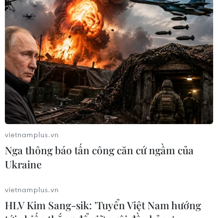
Đồng Nai yêu cầu đẩy nhanh tiến độ
dự án kết nối vùng, sân bay Long
Thành
06/08/2026 09:05
Toàn cảnh vụ sai phạm điểm
thi trường THPT chuyên Tuyên
Quang
vietnamplus.vn
06/08/2026 09:04
Nga thông báo tấn công căn cứ ngầm của
Ukraine
Cầu Đắk Lung sập sau cú
tông của xe tải cẩu, 2 người thoát
vietnamplus.vn
chết
HLV Kim Sang-sik: 'Tuyển Việt Nam hướng
06/08/2026 09:00