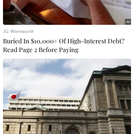
các Hội TrăngLưỡi liềm đỏ quốc gia Libya, Ai
Cập và Tunisia kêu gọi giúp đỡ lao động Việt
Namtại Libya.
JG Wentworth
Mặc dù chính phủ đã rất nỗ lực song do số
Buried In $10,000+ Of High-Interest Debt?
lượng người quá đông nên khôngthể di tản hết
Read Page 2 Before Paying
trong thời gian ngắn. Hiện vẫn còn khoảng
4.000 người Việt Nammắc kẹt tại Libya.
Hội Chữ thập đỏ Việt Nam mong Hiệp hội và các
Hội Quốc gia Libya, Ai Cậpvà Tunisia tiếp tục hỗ
trợ, đáp ứng nhu cầu tối thiểu cũng như hỗ trợ
về tinhthần đối với những người này.
Trong những ngày qua, Hội Chữ thập đỏ Việt