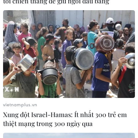
tới chiến thắng để giữ ngôi đầu bảng'
Xem thêm
CƠ QUAN CHỦ QUẢN: THÔNG TẤN XÃ VIỆT NAM
Tổng Biên tập: TRẦN TIẾN DUẨN
Phó Tổng Biên tập: NGUYỄN THỊ TÁM, KHÚC THANH
THỦY
vietnamplus.vn
Sở hữu trí tuệ
Quy định sử dụng
Xung đột Israel-Hamas: Ít nhất 300 trẻ em
RSS
Hỗ trợ
thiệt mạng trong 300 ngày qua
Ngôn ngữ
TTXVN