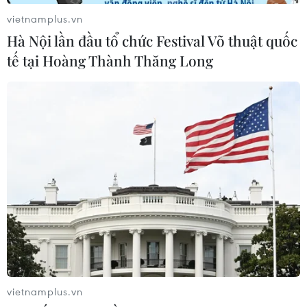
vietnamplus.vn
06/08/2026 09:59
Hà Nội lần đầu tổ chức Festival Võ thuật quốc
tế tại Hoàng Thành Thăng Long
Thanh Hóa dự kiến bắn pháo hoa vào
dịp Quốc khánh 2/9
06/08/2026 09:58
Mưa lớn kéo dài gây nhiều thiệt hại
về nhà ở, giao thông tại tỉnh Sơn La
06/08/2026 09:48
Cao điểm "100 ngày chuyển đổi số":
Chuyển động từ cơ sở
vietnamplus.vn