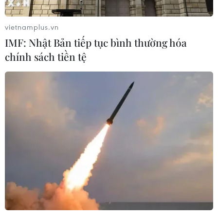
Nam cũng tích cực liên hệ vớiHội Trăng lưỡi
liềm đỏ các nước Libya, Ai Cập, Tunisia,
vietnamplus.vn
Algeria, Iran, Morocco,Bahrain, Arập Xêút…, đề
IMF: Nhật Bản tiếp tục bình thường hóa
nghị Hội các quốc gia tại các nước này tham gia
chính sách tiền tệ
cứu trợ,hỗ trợ những người lao động Việt Nam
tại Libya và tại các quốc gia lân cận.
Đối với người lao động Việt Nam tại Libya đã về
nước, Hội Chữ thập đỏ ViệtNam đã đề nghị các
tỉnh, thành Hội tới thăm hỏi, tìm hiểu hoàn cảnh
cụ thể củatừng người để có biện pháp trợ giúp
hoặc vận động trợ giúp thích hợp trong thờigian
tới./.
Thanh Giang (TXVN/Vietnam+)