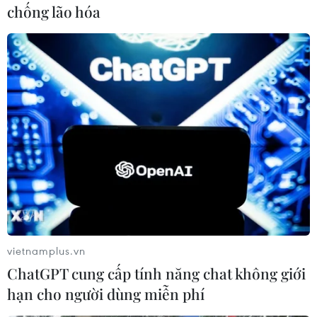
Theo dõi VietnamPlus
chống lão hóa
TIN CÙNG CHUYÊN MỤC
Thời tiết ngày 7/8: Bắc Bộ và Bắc
Trung Bộ giảm mưa về đêm, cục bộ
có mưa to
06/08/2026 23:15
vietnamplus.vn
Kế hoạch hành động phòng, chống
ChatGPT cung cấp tính năng chat không giới
bão, lũ, thiên tai cực đoan và biến đổi
hạn cho người dùng miễn phí
khí hậu