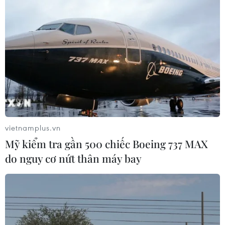
Cảnh sát khám xét nơi ở của Huấn
"Hoa Hồng"
06/08/2026 15:04
Vụ chuyên Tuyên Quang: Thu hồi,
hủy bỏ giấy chứng nhận kết quả thi
đã cấp
vietnamplus.vn
06/08/2026 13:55
Mỹ kiểm tra gần 500 chiếc Boeing 737 MAX
do nguy cơ nứt thân máy bay
Khuyến khích các cơ sở giáo dục đại
học cạnh tranh bằng chất lượng
06/08/2026 13:41