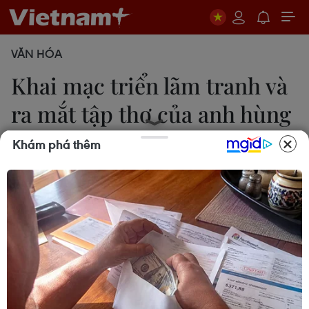
VĂN HÓA
Khai mạc triển lãm tranh và
ra mắt tập thơ của anh hùng
Cuba
Khám phá thêm
Thu Phương
24/04/2018 11:12
Triển lãm tranh “Bản sắc Cuba qua hình ảnh các
loài bướm” và tập thơ “Sự thật đặt tên tôi” của
Anh hùng Cuba Antonio Guerrero Rodriguez đã
được khai mạc và ra mắt.