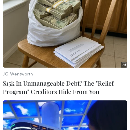
gũi hơn với Tổ quốc yêu quý, gần gũi với người
dân tràn đầy nghị lực và luôn vui vẻ. Vẽ các loài
bướm của đất nước chúng tôi đã làm làm cho
thơ ca nảy mầm trong tôi, lấy nguồn cảm hứng
từ những vần thơ và bài hát của rất nhiều nghệ
sỹ của chúng tôi"./.
(TTXVN/Vietnam+)
JG Wentworth
$15k In Unmanageable Debt? The "Relief
Program" Creditors Hide From You