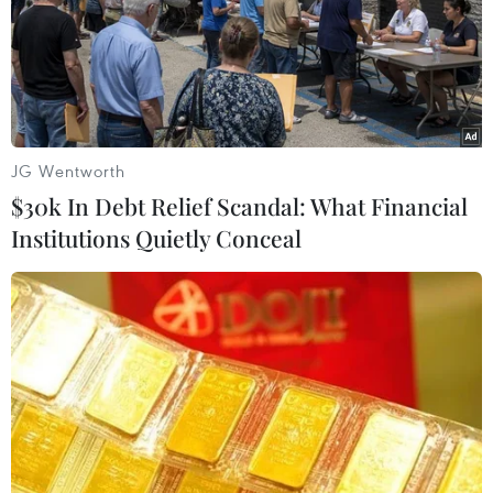
Theo dõi VietnamPlus
JG Wentworth
TIN LIÊN QUAN
$30k In Debt Relief Scandal: What Financial
Institutions Quietly Conceal