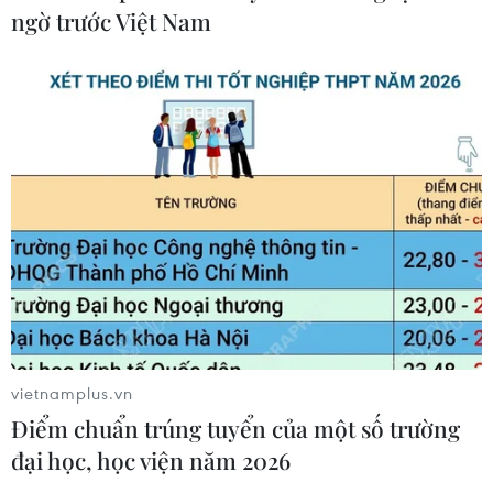
ngờ trước Việt Nam
Nghệ nhân Đặng Văn Hậu
thổi sức sống mới cho nghệ thuật tò
he truyền thống
07/08/2026 03:19
Nghị quyết số 80-NQ/TW: Hải Phòng
- bản sắc cửa biển và chiều sâu văn
hóa
07/08/2026 03:08
Xem thêm
vietnamplus.vn
Điểm chuẩn trúng tuyển của một số trường
đại học, học viện năm 2026