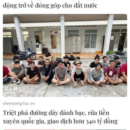
động trở về đóng góp cho đất nước
vietnamplus.vn
Chủ tịch ICAP: Cuba luôn mong sát cánh
Triệt phá đường dây đánh bạc, rửa tiền
với nhân dân Việt Nam
xuyên quốc gia, giao dịch hơn 340 tỷ đồng
13/04/2018 14:05