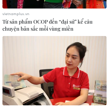
vietnamplus.vn
Từ sản phẩm OCOP đến “đại sứ” kể câu
chuyện bản sắc mỗi vùng miền
Thúc đẩy hơn nữa tình đoàn kết, hữu nghị
giữa Việt Nam-Cuba
11/04/2018 08:15
Phó Tổng Giám đốc TTXVN Đinh Đăng Quang đánh giá
cao nỗ lực của Viện Cuba hữu nghị với các dân tộc
(ICAP) trong việc thúc đẩy tình đoàn kết hữu nghị đặc
biệt giữa hai nước Việt Nam và Cuba.