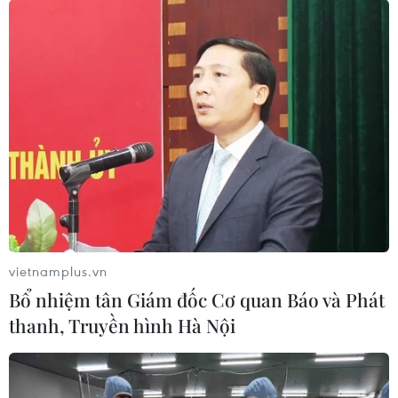
Ông Fernando Gonzalez Llort, Chủ tịch Viện Cuba Hữu
nghị với các dân tộc (ICAP), khẳng định Cuba luôn
mong sát cánh với nhân dân Việt Nam.
vietnamplus.vn
Bổ nhiệm tân Giám đốc Cơ quan Báo và Phát
thanh, Truyền hình Hà Nội