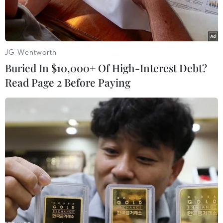
JG Wentworth
Buried In $10,000+ Of High-Interest Debt?
Read Page 2 Before Paying
Bìa tập thơ 'Sự thật đặt tên tôi'
Ngày 24/4, tại Trung tâm Thông tin Văn hóa Hồ
Gươm, triển lãm tranh “Bản sắc Cuba qua hình