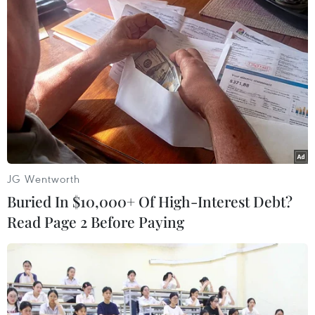
hình thức như lắp dựng các cụm panô, băngrôn
dọc, biểu ngữ… tại khu vực trung tâm địa bàn,
các tuyến đường chính, trụ sở các công sở, cơ
quan, xí nghiệp, trường học, các điểm văn hóa
công cộng, nơi đông người qua lại. Các địa
phương vận động nhân dân treo cờ Tổ quốc kỷ
niệm 67 năm Ngày Giải phóng Thủ đô.
Các hoạt động thông tin, tuyên truyền cổ động
trực quan sẽ diễn ra từ ngày 1/10 đến hết ngày
JG Wentworth
14/10 tới./.
Buried In $10,000+ Of High-Interest Debt?
Read Page 2 Before Paying
(TTXVN/Vietnam+)