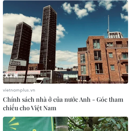
Bộ Giáo dục và Đào tạo công bố
khung thời gian cố định từ năm học
2026-2027
07/08/2026 08:02
Thi lại tại Trường THPT Chuyên
Tuyên Quang: Thay nhân sự làm
công tác thi
07/08/2026 07:41
vietnamplus.vn
Xem thêm
Chính sách nhà ở của nước Anh - Góc tham
chiếu cho Việt Nam