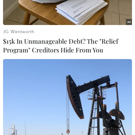
JG Wentworth
$15k In Unmanageable Debt? The "Relief
Program" Creditors Hide From You
Nhân dân treo cờ Tổ quốc kỷ niệm Ngày Giải phóng Thủ đô.
(Ảnh: Thành Đạt/TTXVN)
Kỷ niệm 67 năm Ngày Giải phóng Thủ đô
(10/10/1954-10/10/2021), thành phố Hà Nội thực
hiện các hoạt động chào mừng nhằm tuyên