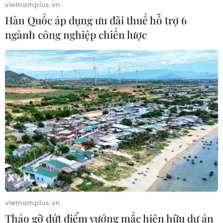
vietnamplus.vn
Hàn Quốc áp dụng ưu đãi thuế hỗ trợ 6
Xe khách lao xuống hố sâu bên
ngành công nghiệp chiến lược
đường, 18 hành khách thoát nạn
07/08/2026 08:39
Tây Ninh cảnh báo giả mạo cơ quan
đăng ký kinh doanh để lừa đảo
doanh nghiệp
07/08/2026 08:38
Dự án đường sắt nhẹ Phú Quốc sẽ
vận hành chạy thử nghiệm vào giữa
năm 2027
vietnamplus.vn
07/08/2026 08:28
Tháo gỡ dứt điểm vướng mắc hiện hữu dự án