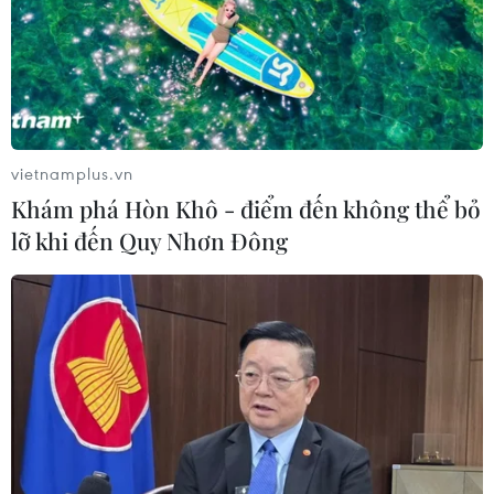
07/08/2026 10:08
Đã xác định phương tiện khiến hàng
loạt ôtô thủng lốp trên cao tốc Bắc-
Nam
vietnamplus.vn
07/08/2026 10:03
Khám phá Hòn Khô - điểm đến không thể bỏ
lỡ khi đến Quy Nhơn Đông
An Giang: Kịp thời hỗ trợ các hộ dân
bị cháy nhà tại xóm Chăm La Ma
07/08/2026 09:52
Đồng chí Lê Quang Đạo - nhà lãnh
đạo tài năng của Đảng và cách mạng
Việt Nam