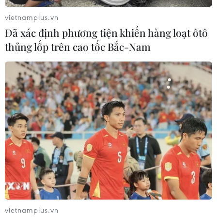
vietnamplus.vn
Đã xác định phương tiện khiến hàng loạt ôtô
thủng lốp trên cao tốc Bắc-Nam
Hàng loạt hoạt động sôi nổi chào mừng
1010 năm Thăng Long
07/10/2020 13:22
Các hoạt động ở nhiều lĩnh vực, dành cho nhiều đối
tượng thanh thiếu nhi ở nhiều lứa tuổi, cả trong và ngoài
nước.
vietnamplus.vn