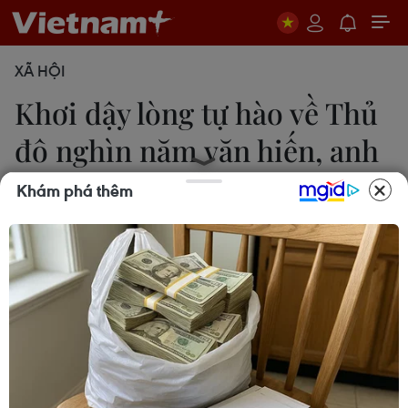
XÃ HỘI
Khơi dậy lòng tự hào về Thủ
đô nghìn năm văn hiến, anh
hùng
Khám phá thêm
Đinh Thuận
29/09/2021 10:55
Thành phố Hà Nội thực hiện các hoạt động chào
mừng nhằm tuyên truyền sâu rộng trong nhân dân
về ý nghĩa lịch sử của Ngày Giải phóng Thủ đô,
truyền thống cách mạng, lòng tự hào dân tộc...