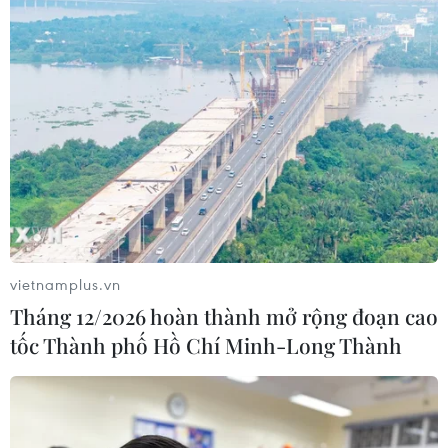
10/10/2020 08:10
Bác sỹ Nguyễn Trung Cấp - Phó Giám đốc Bệnh viện
Bệnh Nhiệt đới Trung ương, là một trong 10 cá nhân
được Ủy ban Nhân dân thành phố Hà Nội tặng thưởng
danh hiệu “Công dân Thủ đô ưu tú” năm 2020
vietnamplus.vn
Tháng 12/2026 hoàn thành mở rộng đoạn cao
tốc Thành phố Hồ Chí Minh-Long Thành