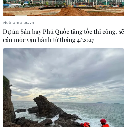
Cảnh báo thủ đoạn lừa đảo đưa lao
động thời vụ sang Hàn Quốc
06/08/2026 04:11
vietnamplus.vn
Dự án Sân bay Phú Quốc tăng tốc thi công, sẽ
cán mốc vận hành từ tháng 4/2027
24 năm tù cho 2 vợ chồng tổ
chức “bay lắc” tại Hà Nội
06/08/2026 03:46
Khởi tố thêm 6 đối tượng vụ lập
khống hồ sơ bảo hiểm y tế ở Đắk Lắk
05/08/2026 14:55
Vận chuyển quá cảnh hàng giả và