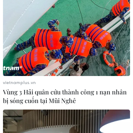
07/08/2026 13:51
Bảo mẫu tại cơ sở mầm non thừa
nhận hành vi bạo hành hai trẻ
07/08/2026 12:27
Phát hiện đối tượng tàng trữ trái
phép vũ khí quân dụng
vietnamplus.vn
07/08/2026 12:25
Vùng 3 Hải quân cứu thành công 1 nạn nhân
bị sóng cuốn tại Mũi Nghê
Tây Ninh cảnh báo giả mạo cơ quan
đăng ký kinh doanh để lừa đảo
doanh nghiệp