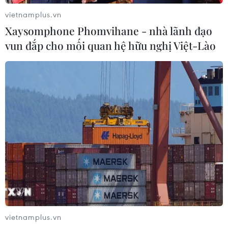
giật tài sản tại Công ty Tân Huê Viên
vietnamplus.vn
08/08/2026 08:52
Xaysomphone Phomvihane - nhà lãnh đạo
vun đắp cho mối quan hệ hữu nghị Việt-Lào
Tây Ninh ngăn chặn, xử lý nghiêm
các vụ việc xâm phạm quyền sở hữu
trí tuệ
08/08/2026 04:29
Dắt chó đi dạo không đúng quy
định, bị phạt đến 2 triệu đồng?
08/08/2026 04:16
CHUYỆN TUẦN QUA: Cảnh
vietnamplus.vn
báo nạn "giang hồ mạng” kéo những