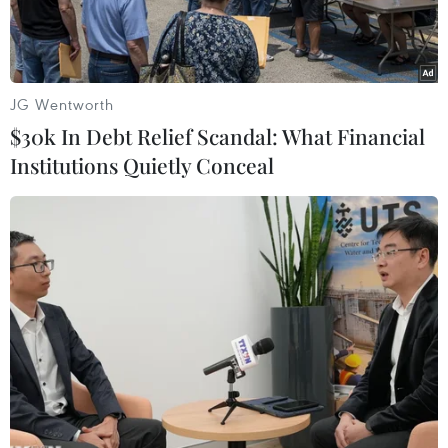
JG Wentworth
$30k In Debt Relief Scandal: What Financial
Institutions Quietly Conceal
Ảnh minh họa.
Ngày 27/4, Công an quận Đống Đa (Hà Nội) cho
biết đã ra quyết định khởi tố bị can đối với 4 đối
tượng gồm: Bùi Tấn Hoàng, sinh năm 1999, trú
tại An Thịnh, huyện Văn Yên, Yên Bái và Mai