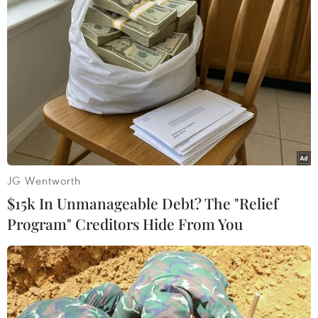
Phòng Cảnh sát Hình sự đã đồng
loạt triển khai 10 tổ công tác ở
nhiều tỉnh, thành phố trong cả
nước; tiến hành triệu tập, bắt giữ
23 đối tượng; khám xét khẩn cấp
4 cơ sở sản xuất giấy tờ giả.
(TTXVN/Vietnam+)
JG Wentworth
$15k In Unmanageable Debt? The "Relief
Program" Creditors Hide From You