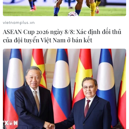
vietnamplus.vn
TIN CÙNG CHUYÊN MỤC
ASEAN Cup 2026 ngày 8/8: Xác định đối thủ
của đội tuyển Việt Nam ở bán kết
Chuyển Bộ Công an thông tin 7 cá
nhân bán vàng không rõ nguồn gốc
08/08/2026 14:37
Cựu Trưởng ban quản lý chung cư
lừa bán căn hộ tái định cư, chiếm
đoạt hơn 2 tỷ đồng
08/08/2026 13:41
Khởi tố 19 đối tượng cướp