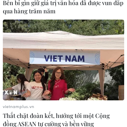
Bền bỉ gìn giữ giá trị văn hóa đã được vun đắp
qua hàng trăm năm
Hà Nội: Làm giả giấy tờ Trung tâm Nghiên
cứu bò và đồng cỏ Ba Vì để lừa đảo
14/12/2023 14:35
Do cần tiền chi tiêu cá nhân, Vương Quốc Luyến nảy ý
định lừa đảo chiếm đoạt tài sản bằng thủ đoạn làm giả
các hợp đồng giao khoán đất của Trung tâm nghiên
cứu bò và đồng cỏ Ba Vì và các tài liệu.
vietnamplus.vn
Thắt chặt đoàn kết, hướng tới một Cộng
đồng ASEAN tự cường và bền vững