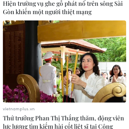
Hiện trường vụ ghe gỗ phát nổ trên sông Sài
Gòn khiến một người thiệt mạng
CƠ QUAN CHỦ QUẢN: THÔNG TẤN XÃ VIỆT NAM
Tổng Biên tập: TRẦN TIẾN DUẨN
Phó Tổng Biên tập: NGUYỄN THỊ TÁM, KHÚC THANH
THỦY
Sở hữu trí tuệ
Quy định sử dụng
RSS
Hỗ trợ
Ngôn ngữ
TTXVN
vietnamplus.vn
Dịch vụ tin
Quảng cáo
Thứ trưởng Phan Thị Thắng thăm, động viên
Liên hệ
lực lượng tìm kiếm hài cốt liệt sĩ tại Công