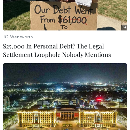
TIN LIÊN QUAN
JG Wentworth
$25,000 In Personal Debt? The Legal
Settlement Loophole Nobody Mentions
Đắk Lắk: Bắt giữ kẻ làm giả giấy tờ để mở
tài khoản, tham gia cá độ bóng đá
27/03/2024 14:05