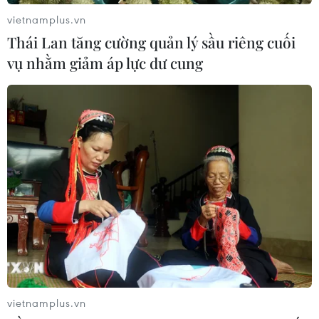
Đồng Nai: Bắt nhóm làm giả giấy tờ đất để
vietnamplus.vn
bán cho người khác
Thái Lan tăng cường quản lý sầu riêng cuối
18/01/2024 10:26
vụ nhằm giảm áp lực dư cung
Làm giả hồ sơ đất của người đã mất rồi bán lại cho
nhiều người, nhóm đối tượng lừa đảo đã bị lực lượng
Công an tỉnh Đồng Nai và Kiên Giang bắt giữ khi đang
lẩn trốn.
vietnamplus.vn