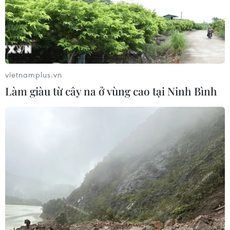
Sắp thu phí thêm 5 dự án thành phần
cao tốc đoạn từ Quảng Ngãi-Nha
Trang
06/08/2026 02:27
vietnamplus.vn
Làm giàu từ cây na ở vùng cao tại Ninh Bình
Hà Tĩnh nguy cơ sạt lở trên
nhiều tuyến giao thông trước mùa
mưa bão
06/08/2026 02:23
Xe tải cẩu tông sập cầu Đắk Lung tại
Đồng Nai, hai người thoát nạn
06/08/2026 01:54