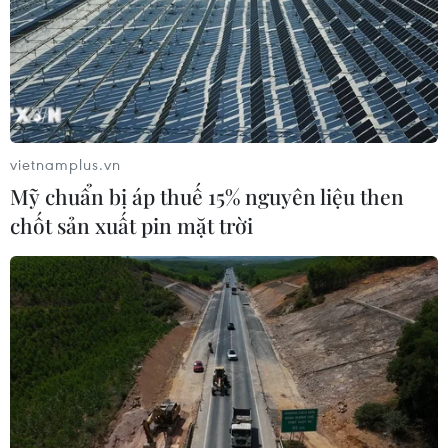
vietnamplus.vn
Mỹ chuẩn bị áp thuế 15% nguyên liệu then
chốt sản xuất pin mặt trời
Đảm bảo đủ vật liệu xây dựng, không lùi
tiến độ cao tốc Bắc-Nam
14/09/2021 13:31
Phó Thủ tướng Lê Văn Thành nhấn mạnh các tỉnh đẩy
nhanh tiến độ giải phóng mặt bằng, đảm bảo đủ vật