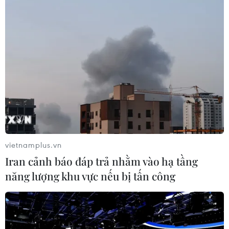
thầu thực hiện các biện pháp phòng, chống dịch
COVID-19 (công trường xanh, địa phương hỗ trợ
kít xét nghiệm để xét nghiệm định kỳ và ưu tiên
tiêm vaccine cho cán bộ, công nhân, lao động
tại các dự án) để bảo đảm thi công dự án liên
tục.
vietnamplus.vn
Iran cảnh báo đáp trả nhằm vào hạ tầng
năng lượng khu vực nếu bị tấn công