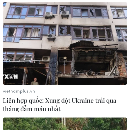
Các dự án giao thông gặp nhiều khó khăn
về thi công giữa dịch COVID-19
20/08/2021 02:05
Do ảnh hưởng của đại dịch COVID-19, các nhà thầu thi
công dự án giao thông đang gặp khó khăn trong việc
huy động nhân lực, thiết bị, tổ chức thi công tại hiện
trường.
vietnamplus.vn
Liên hợp quốc: Xung đột Ukraine trải qua
tháng đẫm máu nhất