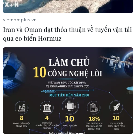
vietnamplus.vn
Iran và Oman đạt thỏa thuận về tuyến vận tải
qua eo biển Hormuz
#Cao tốc Bắc-Nam phía Đông
#Phó Thủ tướng Lê Văn Thành
#Giải phóng mặt bằng
#Bộ Giao thông Vận tải
Theo dõi VietnamPlus