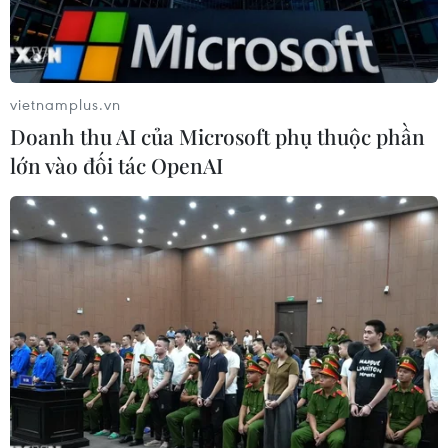
vietnamplus.vn
Doanh thu AI của Microsoft phụ thuộc phần
lớn vào đối tác OpenAI
Công trường cao tốc Bắc-Nam. (Ảnh: Huy Hùng/TTXVN)
Văn phòng Chính phủ vừa ban hành Thông báo
249/TB-VPCP truyền đạt kết luận của Phó Thủ
tướng Lê Văn Thành tại Hội nghị trực tuyến về
tình hình triển khai các dự án thành phần trên