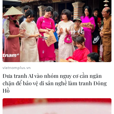
vietnamplus.vn
Đưa tranh AI vào nhóm nguy cơ cần ngăn
TIN CÙNG CHUYÊN MỤC
chặn để bảo vệ di sản nghề làm tranh Đông
Đầu tư hơn 6.209 tỷ đồng hoàn thiện
Hồ
hạ tầng dùng chung Bến cảng Liên
Chiểu
06/08/2026 06:28