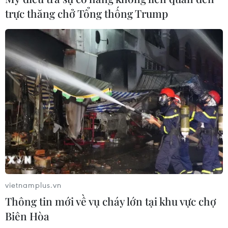
Theo tính toán, tổng nhu cầu vốn đầu tư mạng lưới
trực thăng chở Tổng thống Trump
đường bộ đến năm 2030 vào khoảng 900.000 tỷ đồng,
chiếm khoảng 48% nhu cầu vốn đầu tư toàn ngành
giao thông vận tải.
vietnamplus.vn
Thông tin mới về vụ cháy lớn tại khu vực chợ
Biên Hòa