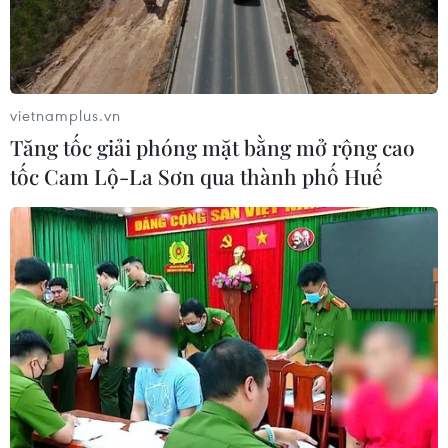
liệu xây dựng cho thi công tuyến cao tốc Bắc-Nam phía
Đông, không chấp nhận lùi tiến độ đã cam kết.
vietnamplus.vn
Tăng tốc giải phóng mặt bằng mở rộng cao
tốc Cam Lộ-La Sơn qua thành phố Huế