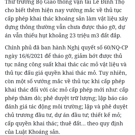
Thứ trưởng Bộ Giao thông vận tải Lê Đình Thọ
cho biết thêm hiện nay vướng mắc về thủ tục
cấp phép khai thác khoáng sản làm vật liệu xây
dựng thông thường vẫn chưa được tháo gỡ, dự
án vẫn thiếu hụt khoảng 23 triệu m3 đất đắp.
Chính phủ đã ban hành Nghị quyết số 60/NQ-CP
ngày 16/6/2021 để tháo gỡ, giảm bớt được thủ
tục nâng công suất khai thác các mỏ vật liệu và
thủ tục đấu giá quyền khai thác mỏ. Tuy nhiên,
còn một số vướng mắc về thủ tục khi cấp phép
khai thác đối với các mỏ cấp phép mới như: cấp
phép thăm dò; phê duyệt trữ lượng; lập báo cáo
đánh giá tác động môi trường; lập và phê duyệt
chủ trương đầu tư, dự án đầu tư; thiết kế mỏ;
cấp quyền khai thác; thuê đất… theo quy định
của Luật Khoáng sản.