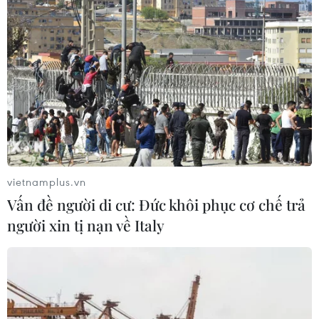
dôi dư sau sắp xếp tại thành phố Hải
Phòng
08/08/2026 12:53
Động lực mới cho hợp tác thương
mại Việt Nam-Australia
08/08/2026 12:20
vietnamplus.vn
Sửa đổi Luật Dầu khí: Phân cấp,
Vấn đề người di cư: Đức khôi phục cơ chế trả
phân quyền nhưng phải kiểm soát
người xin tị nạn về Italy
rủi ro
08/08/2026 11:05
Xem thêm