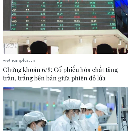
#Nhật Bản-Mỹ
#Thặng dư thương mại
#Kinh tế Nhật Bản
#đồng yen yếu
vietnamplus.vn
#Đối tác thương mại
Mỹ
Nhật Bản
Chứng khoán 6/8: Cổ phiếu hóa chất tăng
trần, trắng bên bán giữa phiên đỏ lửa
Theo dõi VietnamPlus