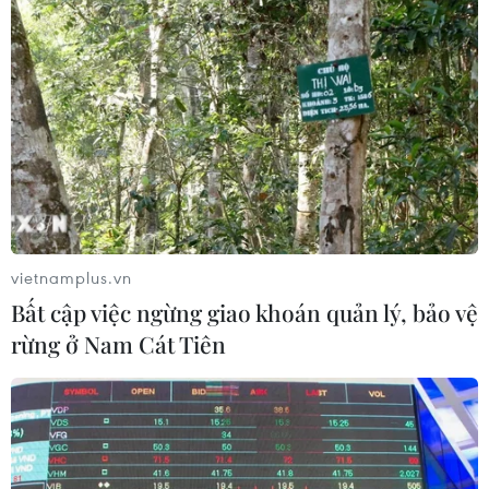
mạnh hơn dự báo
Ngày 16/5, Chính phủ Nhật Bản
công bố số liệu cho thấy GDP thực
tế của nước này trong quý từ
tháng 1-tháng 3/2024 giảm 2% so
với cùng kỳ năm ngoái, đánh dấu
lần giảm đầu tiên trong 2 quý.
(TTXVN/Vietnam+)
vietnamplus.vn
Bất cập việc ngừng giao khoán quản lý, bảo vệ
rừng ở Nam Cát Tiên