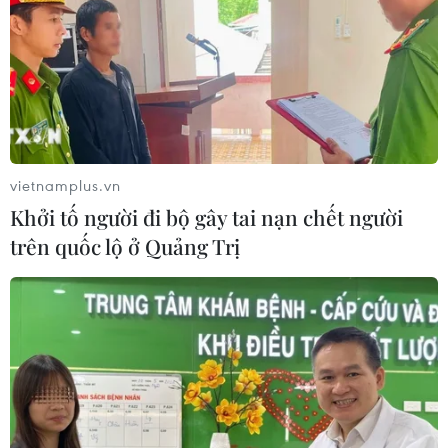
TIN CÙNG CHUYÊN MỤC
Lâm Đồng vào cao điểm vụ cá Nam,
ngư dân phấn khởi vươn khơi
06/08/2026 09:06
vietnamplus.vn
Khởi tố người đi bộ gây tai nạn chết người
Giá dầu tăng khi nhà đầu tư thận
trên quốc lộ ở Quảng Trị
trọng trước tình hình Trung Đông
06/08/2026 09:03
Giá vàng tăng phiên thứ tư liên tiếp,
chạm mức cao nhất trong 7 tuần
06/08/2026 08:36