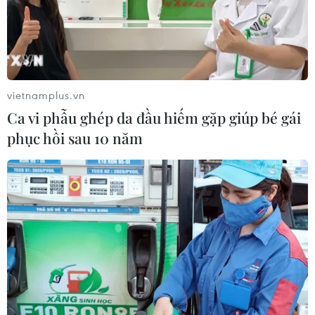
Xăng dầu trong nước đồng loạt giảm,
E10RON95-III xuống còn 22.324
đồng/lít
vietnamplus.vn
06/08/2026 08:07
Ca vi phẫu ghép da đầu hiếm gặp giúp bé gái
phục hồi sau 10 năm
Cà Mau triển khai đợt cao điểm
chống khai thác IUU
06/08/2026 07:25
Hàn Quốc mở rộng điều tra nghi vấn
thông đồng giá sang ngành hóa dầu
06/08/2026 06:56