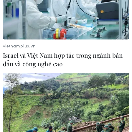
TIN LIÊN QUAN
vietnamplus.vn
Israel và Việt Nam hợp tác trong ngành bán
dẫn và công nghệ cao
IMF dự báo Ấn Độ vượt Nhật Bản thành
nền kinh tế lớn thứ 4 thế giới vào năm
2025