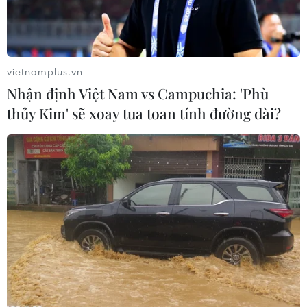
vietnamplus.vn
Nhận định Việt Nam vs Campuchia: 'Phù
thủy Kim' sẽ xoay tua toan tính đường dài?
Cảng hàng hóa ở Tokyo, Nhật Bản. (Ảnh: Kyodo/TTXVN)
Nhật Bản ghi nhận thâm hụt thương mại 462,51
tỷ yen (khoảng 3 tỷ USD) trong tháng 4/2024, do
giá dầu thô tăng cao và đồng yen giảm mạnh
khiến giá trị nhập khẩu tăng dù cho xuất khẩu
cũng tăng mạnh.