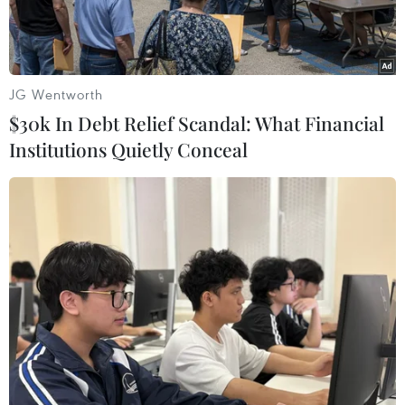
JG Wentworth
$30k In Debt Relief Scandal: What Financial
Institutions Quietly Conceal
Thanh niên Hải Dương vận chuyển hàng ủng hộ phòng chống
dịch từ điểm tiếp nhận của Tỉnh đoàn đến các vùng dịch. (Ảnh:
Mạnh Minh/TTXVN)
Chính phủ yêu cầu các bộ, cơ quan, địa phương
theo dõi sát tình hình, chủ động xây dựng các