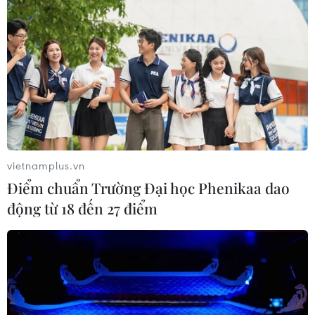
vietnamplus.vn
Điểm chuẩn Trường Đại học Phenikaa dao
động từ 18 đến 27 điểm
Nhìn lại tuần cao điểm truy vết thần tốc,
quyết liệt ở Quảng Ninh
09/02/2021 02:32
Quảng Ninh đã huy động sức mạnh tổng hợp thực hiện
"3 trước," "4 tại chỗ," quyết liệt đẩy nhanh tối đa tốc độ