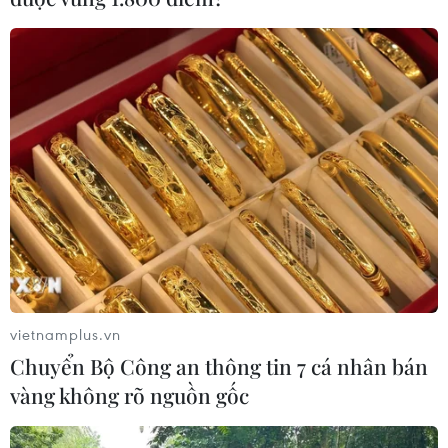
Chạy đua với thời gian, quyết tâm
thắng “giặc” COVID-19
09/02/2021 02:38
Cuộc chiến chống COVID–19 của những “chiến sỹ áo
trắng” từ khi đại dịch này bùng phát đầu năm 2020 đến
nay vẫn chưa có ngày ngưng nghỉ, bởi luôn tiềm ẩn mối
đe dọa dịch quay trở lại.
vietnamplus.vn
Chuyển Bộ Công an thông tin 7 cá nhân bán
vàng không rõ nguồn gốc