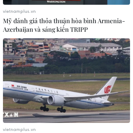
vietnamplus.vn
Hơn 40 sáng kiến thanh niên hội tụ
Mỹ đánh giá thỏa thuận hòa bình Armenia-
tại Ngày Quốc tế Thanh niên 2026
Azerbaijan và sáng kiến TRIPP
09/08/2026 09:19
Đà Nẵng mở rộng tìm kiếm 2 nạn
nhân mất tích sau vụ sóng cuốn ở
Mũi Nghê
09/08/2026 08:59
Ngành nào dẫn đầu số điểm của
Trường Đại học Khoa học Tự nhiên,
Đại học Quốc gia Hà Nội năm 2026?
09/08/2026 08:52
vietnamplus.vn