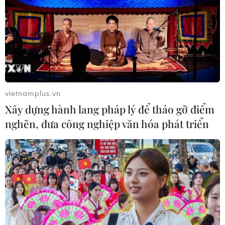
truy vết trên diện rộng, lấy mẫu, xét nghiệm, khoanh
vùng, dập dịch, điều trị tích cực.
vietnamplus.vn
Xây dựng hành lang pháp lý để tháo gỡ điểm
nghẽn, đưa công nghiệp văn hóa phát triển
Có ca mắc COVID-19 đầu tiên, Hưng Yên