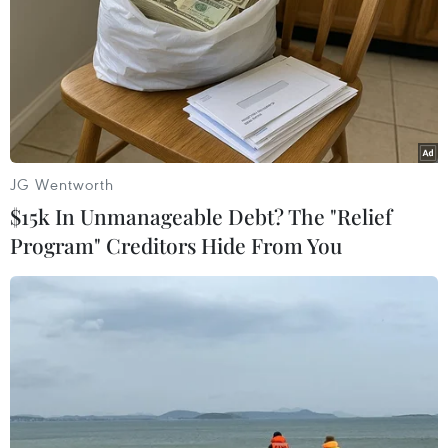
Theo Nghị quyết, từng bộ, ngành, địa phương
khẩn trương quán triệt, triển khai thực hiện
Nghị quyết Đại hội đại biểu toàn quốc lần thứ
XIII của Đảng; chỉ đạo quyết liệt triển khai kịp
thời chương trình hành động thực hiện đồng bộ,
hiệu quả các nhiệm vụ, giải pháp đã đề ra tại
JG Wentworth
Nghị quyết 01/NQ-CP ngày 1/1/2021 của Chính
$15k In Unmanageable Debt? The "Relief
phủ.
Program" Creditors Hide From You
Bộ Tài chính, Ngân hàng Nhà nước Việt Nam
chủ động rà soát các giải pháp điều hành chính
sách tài khóa, tiền tệ, căn cứ vào diễn biến kinh
tế vĩ mô, lạm phát và tình hình tác động của
dịch bệnh để đề xuất thực hiện các chính sách
giảm, gia hạn thời hạn nộp thuế, cơ cấu lại nợ,
miễn giảm lãi vay hỗ trợ doanh nghiệp, khách