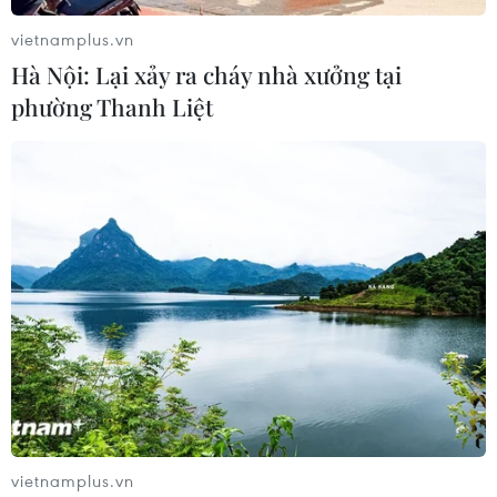
vietnamplus.vn
Hà Nội: Lại xảy ra cháy nhà xưởng tại
phường Thanh Liệt
#dịch COVID-19
#dập dịch
#không tập trung đông người
#bắt buộc đeo khẩu trang
#cách ly y tế
vietnamplus.vn