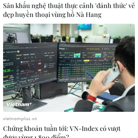
Sân khấu nghệ thuật thực cảnh 'đánh thức' vẻ
đẹp huyền thoại vùng hồ Nà Hang
Theo dõi VietnamPlus
TIN LIÊN QUAN
vietnamplus.vn
Chứng khoán tuần tới: VN-Index có vượt
được vùng 1.800 điểm?