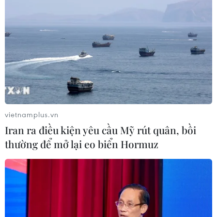
vietnamplus.vn
Iran ra điều kiện yêu cầu Mỹ rút quân, bồi
thường để mở lại eo biển Hormuz