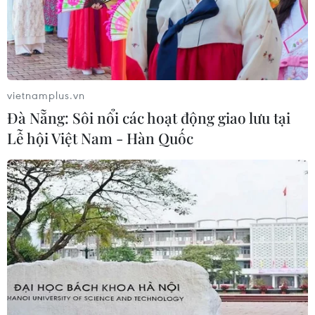
họp khẩn khoanh vùng dập dịch
09/02/2021 12:57
Sau khi ghi nhận ca mắc COVID-19 đầu tiên, Ban chỉ
đạo phòng, chống dịch COVID-19 tỉnh đã họp khẩn triển
khai nhanh các phương án khoanh vùng phòng, chống
vietnamplus.vn
dịch.
Đà Nẵng: Sôi nổi các hoạt động giao lưu tại
Lễ hội Việt Nam - Hàn Quốc