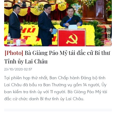
Bà Giàng Páo Mỷ tái đắc cử Bí thư
Tỉnh ủy Lai Châu
23/10/2020 02:57
Tại phiên họp thứ nhất, Ban Chấp hành Đảng bộ tỉnh
Lai Châu đã bầu ra Ban Thường vụ gồm 14 người, Ủy
ban kiểm tra tỉnh ủy với 11 người. Bà Giàng Páo Mỷ tái
đắc cử chức danh Bí thư tỉnh ủy Lai Châu.