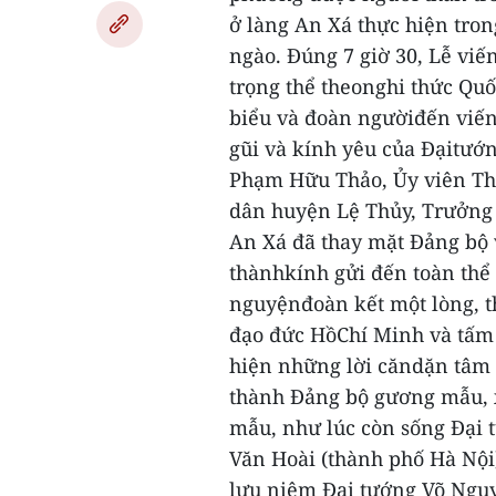
ở làng An Xá thực hiện tro
ngào.
Đúng 7 giờ 30, Lễ vi
trọng thể theonghi thức Quố
biểu và đoàn ngườiđến viế
gũi và kính yêu của Đạitướ
Phạm Hữu Thảo, Ủy viên Th
dân huyện Lệ Thủy, Trưởng 
An Xá đã thay mặt Đảng bộ 
thànhkính gửi đến toàn thể 
nguyệnđoàn kết một lòng, t
đạo đức HồChí Minh và tấm 
hiện những lời căndặn tâm 
thành Đảng bộ gương mẫu,
mẫu, như lúc còn sống Đạ
Văn Hoài (thành phố Hà Nội)
lưu niệm Đại tướng Võ Nguy