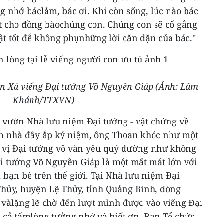
g nhớ báclắm, bác ơi. Khi còn sống, lúc nào bác
t cho đồng bàochúng con. Chúng con sẽ cố gắng
hật tốt để không phụnhững lời căn dặn của bác."
 An Xá viếng Đại tướng Võ Nguyên Giáp (Ảnh: Lâm
Khánh/TTXVN)
u vườn Nhà lưu niệm Đại tướng - vật chứng về
m nhà đầy ắp kỷ niệm, ông Thoan khóc như một
ề vị Đại tướng vô vàn yêu quý dường như không
ại tướng Võ Nguyên Giáp là một mất mát lớn với
 bạn bè trên thế giới. Tại Nhà lưu niệm Đại
Thủy, huyện Lệ Thủy, tỉnh Quảng Bình, dòng
 vàlặng lẽ chờ đến lượt mình được vào viếng Đại
 cả tấmlòng tưởng nhớ và biết ơn.
Ban Tổ chức