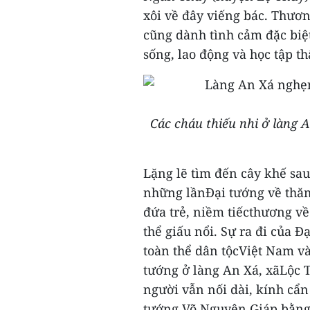
xôi về đây viếng bác. Thươn
cũng dành tình cảm đặc biệ
sống, lao động và học tập t
Các cháu thiếu nhi ở làng
Lặng lẽ tìm đến cây khế sa
những lầnĐại tướng về thă
đứa trẻ, niềm tiếcthương v
thể giấu nổi.
Sự ra đi của Đ
toàn thể dân tộcViệt Nam và
tướng ở làng An Xá, xãLộc 
người vẫn nối dài, kính cẩn
tướng Võ Nguyên Giáp bằng