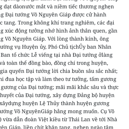
ng dạt dàonước mắt và niềm tiếc thương nghẹn
ếng Đại tướng Võ Nguyên Giáp được cử hành
c tang. Trong không khí trang nghiêm, các đại
ng xúc động tưởng nhớ hình ảnh thân quen, gần
ng Võ Nguyên Giáp.
Với lòng thành kính, ông
ường vụ Huyện ủy, Phó Chủ tịchỦy ban Nhân
Ban tổ chức Lễ viếng tại nhà Đại tướng ởlàng
và toàn thể đồng bào, đồng chí trong huyện,
gia quyến Đại tướng lời chia buồn sâu sắc nhất;
hi đua học tập và làm theo tư tưởng, tấm gương
gương của Đại tướng; mãi mãi khắc sâu và thực
huyết của Đại tướng, xây dựng Đảng bộ huyện
 xâydựng huyện Lệ Thủy thành huyện gương
i tướng Võ NguyênGiáp hằng mong muốn.
Cụ Võ
 vừa dẫn đoàn Việt kiều từ Thái Lan về tới Nhà
ên Giáp, liền chít khăn tang, nghẹn ngào tâm