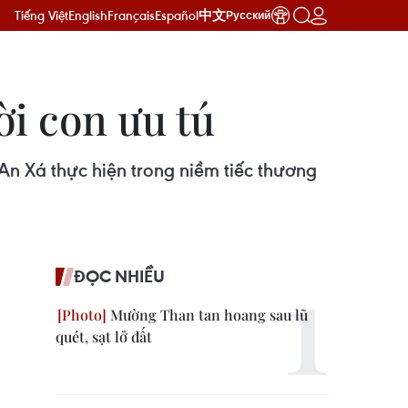
Tiếng Việt
English
Français
Español
中文
Русский
ời con ưu tú
An Xá thực hiện trong niềm tiếc thương
ĐỌC NHIỀU
Mường Than tan hoang sau lũ
quét, sạt lở đất