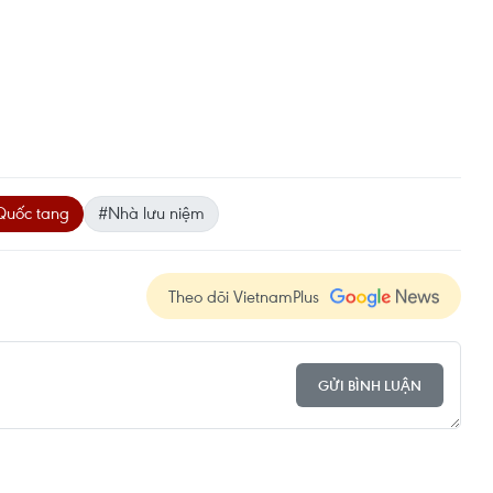
Quốc tang
#Nhà lưu niệm
Theo dõi VietnamPlus
GỬI BÌNH LUẬN