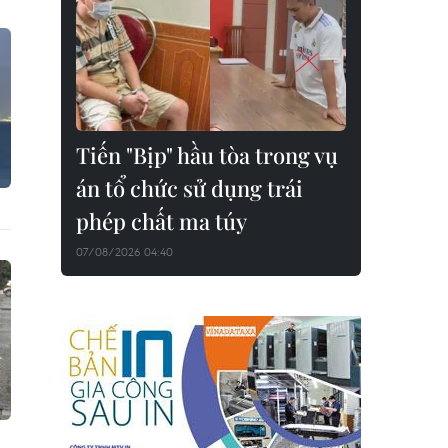
Tiến "Bịp" hầu tòa trong vụ
án tổ chức sử dụng trái
phép chất ma túy
07/08/2026 04:40