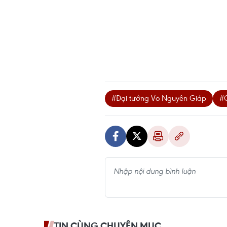
#Đại tướng Võ Nguyên Giáp
#
TIN CÙNG CHUYÊN MỤC