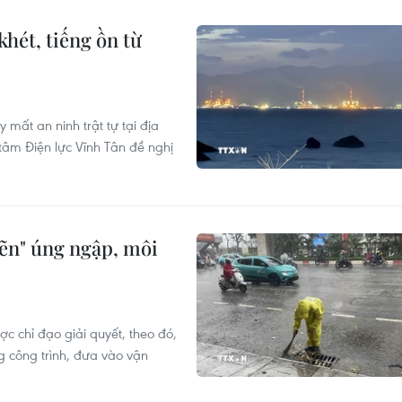
khét, tiếng ồn từ
 mất an ninh trật tự tại địa
âm Điện lực Vĩnh Tân đề nghị
hẽn" úng ngập, môi
c chỉ đạo giải quyết, theo đó,
g công trình, đưa vào vận