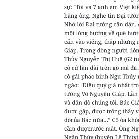
sự: "Tôi và 7 anh em Việt ki
bằng ông. Nghe tin Đại tướn
Nhớ lời Đại tướng căn dặn, 
một lòng hướng về quê hươ
cẩn vào viếng, thắp những
Giáp. Trong dòng người đôn
Thủy Nguyễn Thị Huệ (62 tu
cô cứ lăn dài trên gò má đã
cô gái pháo binh Ngư Thủy
ngào: "Điều quý giá nhất tr
tướng Võ Nguyên Giáp. Lần 
và dặn dò chúng tôi. Bác Gi
được gặp, được trông thấy 
dòcủa Bác nữa…” Cô òa khó
cầm đượcnước mắt.
Ông Ngu
Ngân Thủy (huyện Lệ Thủy) 