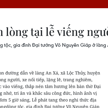
lòng tại lễ viếng ngư
g tộc, gia đình Đại tướng Võ Nguyên Giáp ở làng 
con đường dẫn về làng An Xá, xã Lộc Thủy, huyện
ng người, xe nối tiếp, lặng lẽ, trang nghiêm,
 vào viếng, thắp nén tâm hương lên bàn thờ Đại
 nhớ, tri ân và khắc sâu công đức, hình ảnh vị
Hơn 5 giờ sáng, Lễ phát tang theo nghi thức địa
ngdòng tộc, gia đình Đại tướng Võ Nguyên Giáp