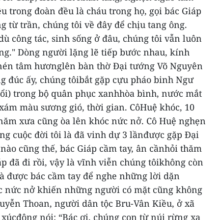
ều trong đoàn đều là cháu trong họ, gọi bác Giáp
g từ trần, chúng tôi về đây để chịu tang ông.
dù công tác, sinh sống ở đâu, chúng tôi vẫn luôn
ng."
Dòng người lặng lẽ tiếp bước nhau, kính
 nén tâm hươnglên bàn thờ Đại tướng Võ Nguyên
g đúc ấy, chúng tôibắt gặp cựu pháo binh Ngư
ổi) trong bộ quân phục xanhhòa bình, nước mắt
 xám màu sương gió, thời gian. CôHuệ khóc, 10
 năm xưa cũng òa lên khóc nức nở.
Cô Huệ nghẹn
ong cuộc đời tôi là đã vinh dự 3 lầnđược gặp Đại
nào cũng thế, bác Giáp cầm tay, ân cầnhỏi thăm
áp đã đi rồi, vậy là vĩnh viễn chúng tôikhông còn
và được bác cầm tay để nghe những lời dặn
c nức nở khiến những người có mặt cũng không
yễn Thoan, người dân tộc Bru-Vân Kiều, ở xã
xúcđộng nói: “Bác ơi, chúng con từ núi rừng xa