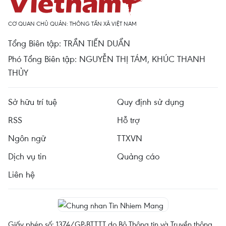
CƠ QUAN CHỦ QUẢN: THÔNG TẤN XÃ VIỆT NAM
Tổng Biên tập: TRẦN TIẾN DUẨN
Phó Tổng Biên tập: NGUYỄN THỊ TÁM, KHÚC THANH
THỦY
Sở hữu trí tuệ
Quy định sử dụng
RSS
Hỗ trợ
Ngôn ngữ
TTXVN
Dịch vụ tin
Quảng cáo
Liên hệ
Giấy phép số: 1374/GP-BTTTT do Bộ Thông tin và Truyền thông