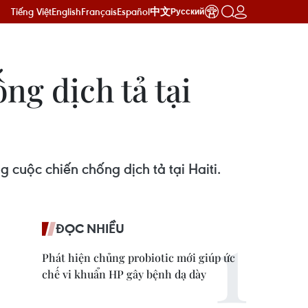
Tiếng Việt
English
Français
Español
中文
Русский
ng dịch tả tại
cuộc chiến chống dịch tả tại Haiti.
ĐỌC NHIỀU
Phát hiện chủng probiotic mới giúp ức
chế vi khuẩn HP gây bệnh dạ dày