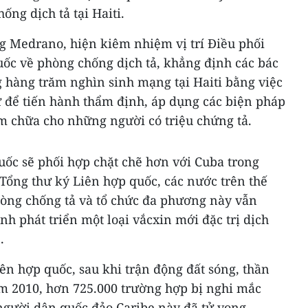
ống dịch tả tại Haiti.
g Medrano, hiện kiêm nhiệm vị trí Điều phối
uốc về phòng chống dịch tả, khẳng định các bác
g hàng trăm nghìn sinh mạng tại Haiti bằng việc
ư để tiến hành thẩm định, áp dụng các biện pháp
 chữa cho những người có triệu chứng tả.
c sẽ phối hợp chặt chẽ hơn với Cuba trong
 Tổng thư ký Liên hợp quốc, các nước trên thế
hòng chống tả và tổ chức đa phương này vẫn
ình phát triển một loại vắcxin mới đặc trị dịch
.
iên hợp quốc, sau khi trận động đất sóng, thần
ăm 2010, hơn 725.000 trường hợp bị nghi mắc
 người dân quốc đảo Caribe này đã tử vong.