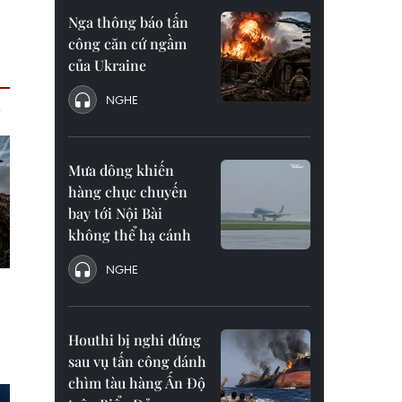
Nga thông báo tấn
công căn cứ ngầm
của Ukraine
NGHE
Mưa dông khiến
hàng chục chuyến
bay tới Nội Bài
không thể hạ cánh
NGHE
Houthi bị nghi đứng
sau vụ tấn công đánh
chìm tàu hàng Ấn Độ