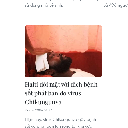
sử dụng nhà vệ sinh.
và 496 người 
Haiti đối mặt với dịch bệnh
sốt phát ban do virus
Chikungunya
29/05/2014 06:37
Hiện nay, virus Chikungunya gây bệnh
sốt và phát ban lan rộng tại khu vực