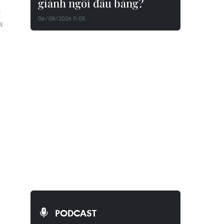
giành ngôi đầu bảng?
i
06/08/2026 11:05
i
PODCAST