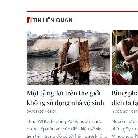
TIN LIÊN QUAN
Một tỷ người trên thế giới
Bùng phá
không sử dụng nhà vệ sinh
dịch tả t
09/05/2014 08:04
16/05/2014 03:1
Theo WHO, khoảng 2,5 tỷ người chưa
Nguồn nước ô
được tiếp cận với các điều kiện vệ sinh
nhân gây ra đ
tiên tiến, trong đó có tới 1 tỷ người không
Mindanao, Phi