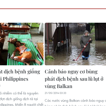
t dịch bệnh giống
Cảnh báo nguy cơ bùng
ại Philippines
phát dịch bệnh sau lũ lụt ở
vùng Balkan
1
 nhiễm có thể là nguyên
21/05/2014 03:33
ợt dịch giống dịch tả tại
Các nước vùng Balkan cảnh báo nguy 
lippines, khiến 8 người chết