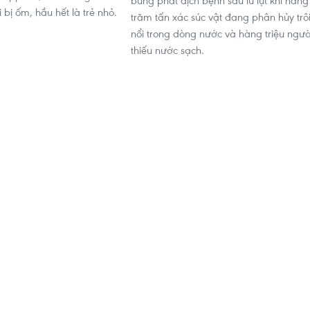
bùng phát dịch bệnh sau lũ lụt khi hàng
bị ốm, hầu hết là trẻ nhỏ.
trăm tấn xác súc vật đang phân hủy trô
nổi trong dòng nước và hàng triệu ngườ
thiếu nước sạch.