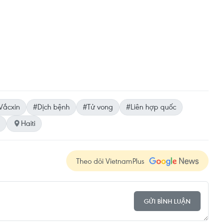
Vắcxin
#Dịch bệnh
#Tử vong
#Liên hợp quốc
Haiti
Theo dõi VietnamPlus
GỬI BÌNH LUẬN