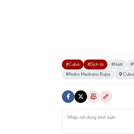
#Cuba
#Dịch tả
#Haiti
#
#Pedro Medrano Rojas
Cuba