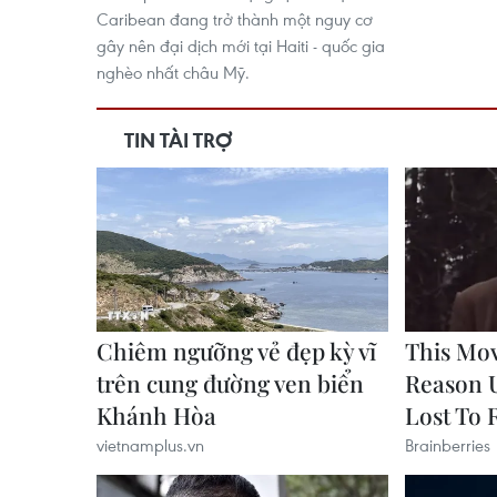
Caribean đang trở thành một nguy cơ
gây nên đại dịch mới tại Haiti - quốc gia
nghèo nhất châu Mỹ.