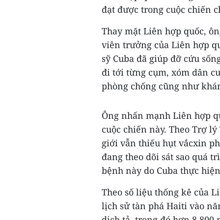
đạt được trong cuộc chiến ch
Thay mặt Liên hợp quốc, ôn
viên trưởng của Liên hợp q
sỹ Cuba đã giúp đỡ cứu sốn
đi tới từng cụm, xóm dân c
phòng chống cũng như khám
Ông nhấn mạnh Liên hợp quố
cuộc chiến này. Theo Trợ lý
giới vẫn thiếu hụt vắcxin p
đang theo dõi sát sao quá tr
bệnh này do Cuba thực hiện
Theo số liệu thống kê của L
lịch sử tàn phá Haiti vào n
dịch tả, trong đó hơn 8.800