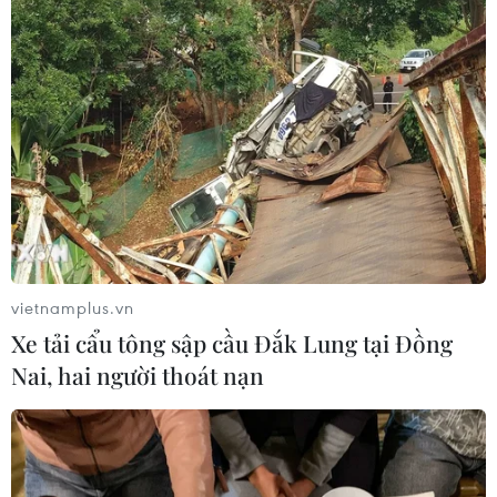
vietnamplus.vn
Xe tải cẩu tông sập cầu Đắk Lung tại Đồng
Nai, hai người thoát nạn