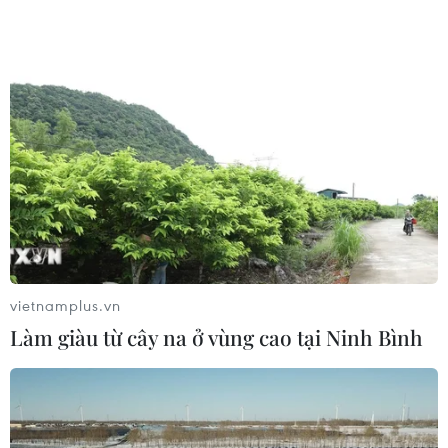
#Hà Nam
#Chế biến thực phẩm
#Chăn nuôi
#Masan
#Bao tiêu sản phẩm
#CPTPP
#Tin Thế giới
#Thời sự quốc tế
#Tin thời sự
#Tin kinh tế
#Tin hot
#Tin nóng
#Tin mới nhận
#Vietnamplus
Hà Nam
Ninh Bình
Theo dõi VietnamPlus
vietnamplus.vn
Làm giàu từ cây na ở vùng cao tại Ninh Bình
TIN LIÊN QUAN