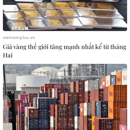
vietnamplus.vn
Giá vàng thế giới tăng mạnh nhất kể từ tháng
TIN CÙNG CHUYÊN MỤC
Hai
Doanh nghiệp Trung Quốc đánh giá
cao triển vọng hợp tác cơ giới hóa
nông nghiệp với Việt Nam
06/08/2026 04:14
Thống đốc Fed khuyến nghị tăng lãi
suất nếu lạm phát không sớm hạ
nhiệt