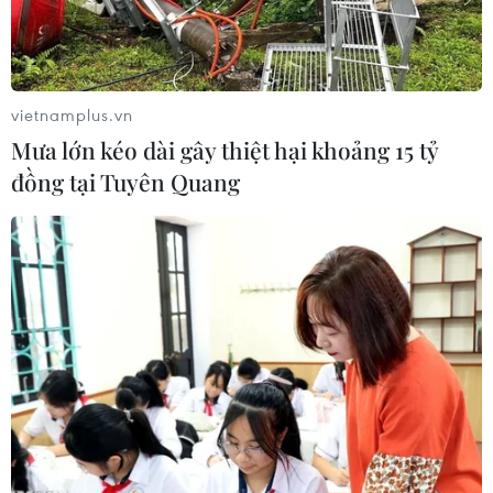
vietnamplus.vn
Mưa lớn kéo dài gây thiệt hại khoảng 15 tỷ
đồng tại Tuyên Quang
Đàn lợn chuẩn bị xuất chuồng của một hộ chăn nuôi tại Bạc
Liêu. (Ảnh: Huỳnh Sử/TTXVN)
Hiện nay, tuy giá lợn hơi trong nước đã giảm,
song được đánh giá vẫn ở mức cao so với nhiều
quốc gia trong khu vực.