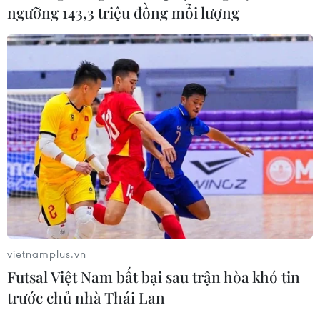
ngưỡng 143,3 triệu đồng mỗi lượng
nhất./.
(TTXVN/Vietnam+)
vietnamplus.vn
Futsal Việt Nam bất bại sau trận hòa khó tin
trước chủ nhà Thái Lan
#Thực phẩm sạch
#Thịt lợn
#doanh nghiệp FDI