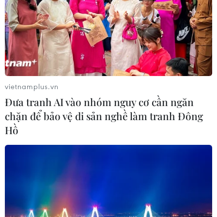
lượng
05/08/2026 22:59
Mỹ hoàn trả khoảng 100 tỷ USD thuế
quan sau phán quyết của Tòa án Tối
cao
vietnamplus.vn
05/08/2026 22:58
Đưa tranh AI vào nhóm nguy cơ cần ngăn
chặn để bảo vệ di sản nghề làm tranh Đông
Nhật Bản: Nội các thông qua chính
Hồ
sách giảm thuế tiêu thụ thực phẩm
xuống 1%
05/08/2026 15:30
Quy định chi tiết về thủ tục cấp phép
thành lập Sở giao dịch hàng hóa