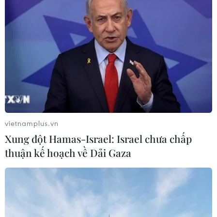
vietnamplus.vn
Xung đột Hamas-Israel: Israel chưa chấp
thuận kế hoạch về Dải Gaza
Ảnh minh họa. (Nguồn: TTXVN)
Bộ trưởng Nguyễn Xuân Cường cho rằng, cải
thiện hai khâu yếu nhất đó phải có các doanh
nghiệp có tiềm lực lớn, tập trung vào chuỗi giá