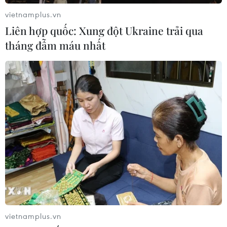
vietnamplus.vn
Liên hợp quốc: Xung đột Ukraine trải qua
tháng đẫm máu nhất
Sức mua thực phẩm tươi sống tại Thành
phố Hồ Chí Minh tăng mạnh
26/11/2018 08:34
Ghi nhận tại thị trường Thành phố Hồ Chí Minh có
nguồn cung hàng hóa và giá cả tương đối ổn định so
với ngày thường; riêng một số sản phẩm thực phẩm tươi
sống có sức mua tăng mạnh nên giá tăng nhẹ.
vietnamplus.vn