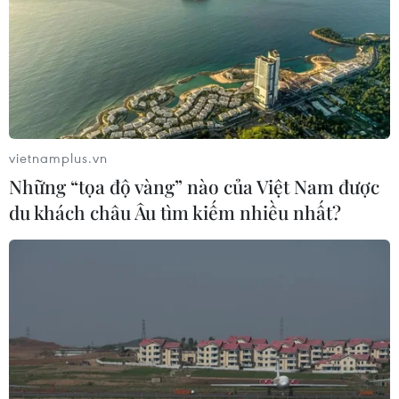
hưởng từ giá thịt lợn đắt đỏ hơn, bình quân giá mỗi kg
thịt lợn đã tăng 3,41% so với tháng Bảy.
vietnamplus.vn
Những “tọa độ vàng” nào của Việt Nam được
du khách châu Âu tìm kiếm nhiều nhất?
Thúc đẩy khả năng tiêu thụ thuỷ sản trên
thị trường nội địa