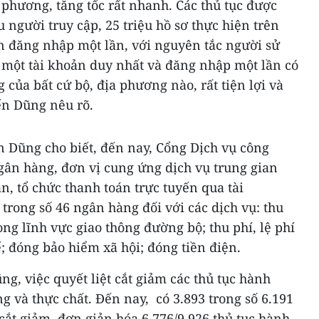
a phương, tăng tốc rất nhanh. Các thủ tục được
u người truy cập, 25 triệu hồ sơ thực hiện trên
ản đăng nhập một lần, với nguyên tắc người sử
 một tài khoản duy nhất và đăng nhập một lần có
 của bất cứ bộ, địa phương nào, rất tiện lợi và
ến Dũng nêu rõ.
n Dũng cho biết, đến nay, Cổng Dịch vụ công
ngân hàng, đơn vị cung ứng dịch vụ trung gian
n, tổ chức thanh toán trực tuyến qua tài
trong số 46 ngân hàng đối với các dịch vụ: thu
ng lĩnh vực giao thông đường bộ; thu phí, lệ phí
ế; đóng bảo hiểm xã hội; đóng tiền điện.
g, việc quyết liệt cắt giảm các thủ tục hành
g và thực chất. Đến nay, có 3.893 trong số 6.191
ắt giảm, đơn giản hóa 6.776/9.926 thủ tục hành