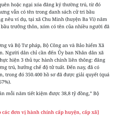
quên hoặc ngại xóa đăng ký thường trú, từ đó
hưng vẫn có tên trong danh sách cử tri bầu
g nêu ví dụ, tại xã Chu Minh (huyện Ba Vì) năm
i bầu trưởng thôn, xóm có tên của nhiều người đã
ơng và Bộ Tư pháp, Bộ Công an và Bảo hiểm Xã
 án. Người dân chỉ cần đến Ủy ban Nhân dân xã
thực hiện 3 thủ tục hành chính liên thông: đăng
ờng trú, hưởng chế độ tử tuất. Đến nay, đã có
n, trong đó 350.400 hồ sơ đã được giải quyết (quá
67%).
ề án mỗi năm tiết kiệm được 38,8 tỷ đồng,” Bộ
p các đơn vị hành chính cấp huyện, cấp xã]