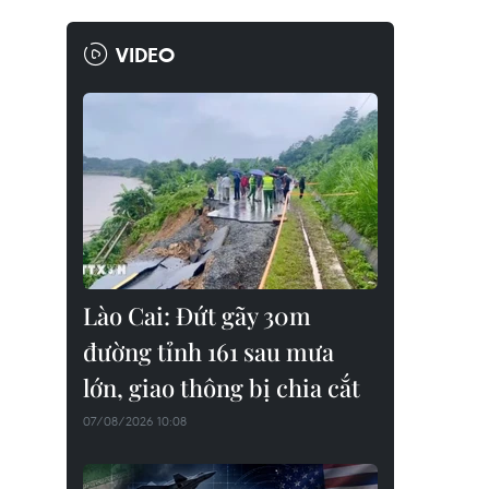
VIDEO
Lào Cai: Đứt gãy 30m
đường tỉnh 161 sau mưa
lớn, giao thông bị chia cắt
07/08/2026 10:08