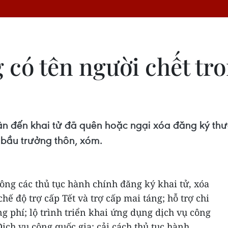
g có tên người chết tr
n đến khai tử đã quên hoặc ngại xóa đăng ký thườn
 bầu trưởng thôn, xóm.
hông các thủ tục hành chính đăng ký khai tử, xóa
ế độ trợ cấp Tết và trợ cấp mai táng; hỗ trợ chi
g phí; lộ trình triển khai ứng dụng dịch vụ công
ịch vụ công quốc gia; cải cách thủ tục hành