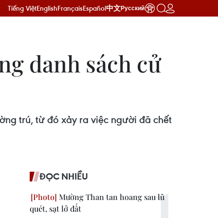
Tiếng Việt
English
Français
Español
中文
Русский
ong danh sách cử
g trú, từ đó xảy ra việc người đã chết
ĐỌC NHIỀU
Mường Than tan hoang sau lũ
quét, sạt lở đất