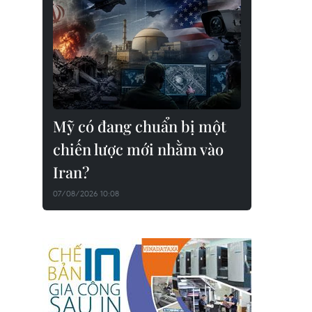
Mỹ có đang chuẩn bị một
chiến lược mới nhằm vào
Iran?
07/08/2026 10:08