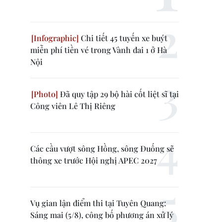
Chi tiết 45 tuyến xe buýt
miễn phí tiền vé trong Vành đai 1 ở Hà
Nội
Đã quy tập 29 bộ hài cốt liệt sĩ tại
Công viên Lê Thị Riêng
Các cầu vượt sông Hồng, sông Đuống sẽ
thông xe trước Hội nghị APEC 2027
Vụ gian lận điểm thi tại Tuyên Quang:
Sáng mai (5/8), công bố phương án xử lý