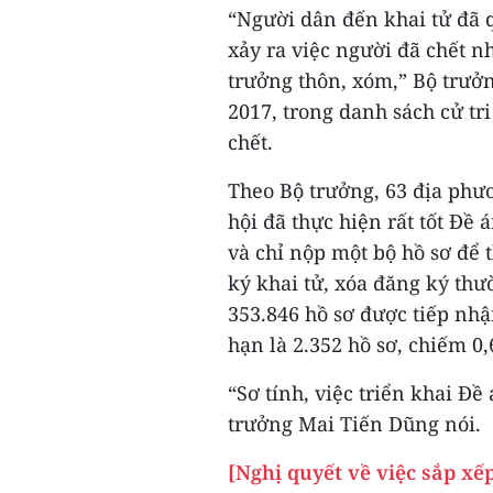
“Người dân đến khai tử đã 
xảy ra việc người đã chết n
trưởng thôn, xóm,” Bộ trưởn
2017, trong danh sách cử tr
chết.
Theo Bộ trưởng, 63 địa phư
hội đã thực hiện rất tốt Đề
và chỉ nộp một bộ hồ sơ để 
ký khai tử, xóa đăng ký thư
353.846 hồ sơ được tiếp nhậ
hạn là 2.352 hồ sơ, chiếm 0,
“Sơ tính, việc triển khai Đ
trưởng Mai Tiến Dũng nói.
[Nghị quyết về việc sắp xế