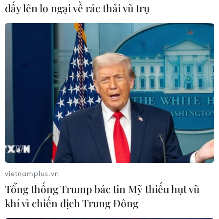
dấy lên lo ngại về rác thải vũ trụ
(TTXVN/Vietnam+)
vietnamplus.vn
Tổng thống Trump bác tin Mỹ thiếu hụt vũ
khí vì chiến dịch Trung Đông
#Quốc lộ 1
#Cảnh sát giao thông
#Dải phân cách