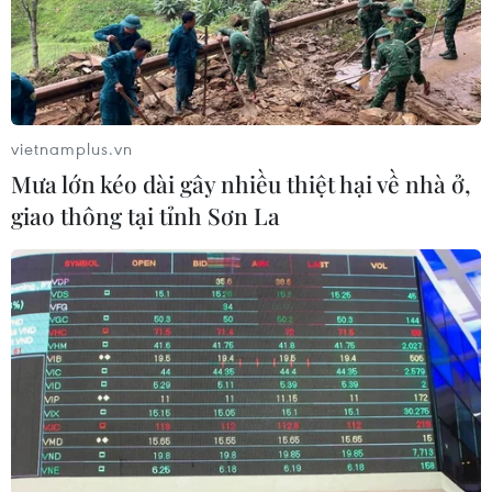
thông
06/08/2026 07:00
TP Hồ Chí Minh: Dự án mở rộng
đường Phạm Văn Bạch vẫn dang dở
vietnamplus.vn
sau 20 năm
Mưa lớn kéo dài gây nhiều thiệt hại về nhà ở,
06/08/2026 06:56
giao thông tại tỉnh Sơn La
Đầu tư hơn 6.209 tỷ đồng hoàn thiện
hạ tầng dùng chung Bến cảng Liên
Chiểu
06/08/2026 06:28
Quảng Trị: Xử phạt tài xế vượt đường
ngang có tín hiệu cảnh báo đường
sắt