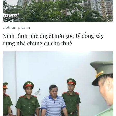
Khi tới vị trí khúc cua cách chân đèo Mimosa khoảng
3,5km thì chiếc xe container mất lái, lật nghiêng ra
đường. Tài xế xe container không bị thương.
vietnamplus.vn
Ninh Bình phê duyệt hơn 500 tỷ đồng xây
dựng nhà chung cư cho thuê