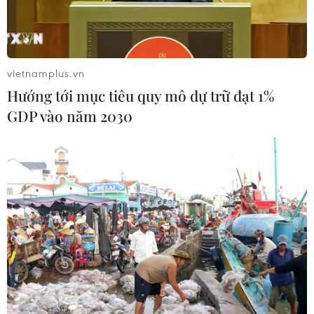
vietnamplus.vn
Hướng tới mục tiêu quy mô dự trữ đạt 1%
GDP vào năm 2030
Hiện trường vụ tai nạn.
Chiều 27/4, xe chở công nhân đang chạy trên
Quốc lộ 1 thì gặp một xe máy băng ngang
đường, tài xế đánh lái tránh xe máy và lao lên
dải phân cách, lật ngang.
Vụ việc xảy ra khoảng 16 giờ 20 phút ngày 27/4.