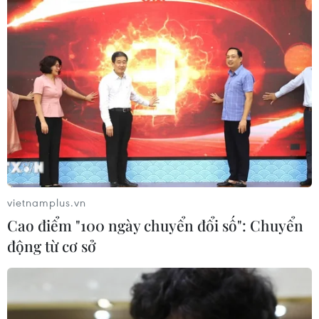
vietnamplus.vn
Cao điểm "100 ngày chuyển đổi số": Chuyển
động từ cơ sở
TIN CÙNG CHUYÊN MỤC
Thi công trở lại dự án sửa chữa Quốc
lộ 30 sau phản ánh của TTXVN