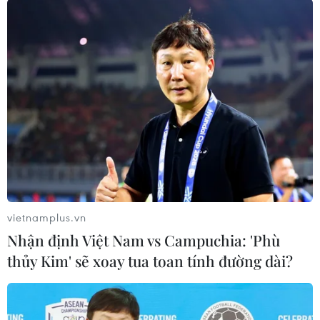
Long An
Tây Ninh
Theo dõi VietnamPlus
TIN LIÊN QUAN
vietnamplus.vn
Nhận định Việt Nam vs Campuchia: 'Phù
thủy Kim' sẽ xoay tua toan tính đường dài?