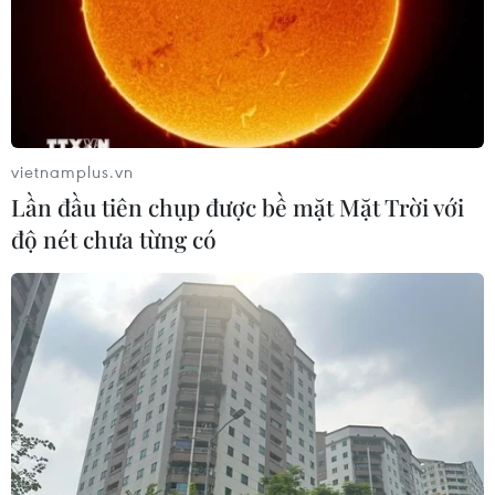
miền Tây, bị lật ngang khiến nhiều người bị thương.
vietnamplus.vn
Lần đầu tiên chụp được bề mặt Mặt Trời với
độ nét chưa từng có
Xe tải hạng nặng lật nghiêng trên đèo
Mimosa ở Lâm Đồng
24/02/2024 09:07