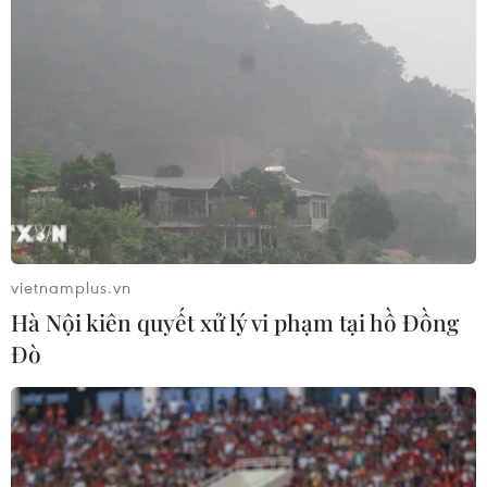
Ông Nguyễn Phi Hùng đã lợi dụng việc được Ban đại
diện cha mẹ học sinh ủy quyền thu, quản lý, sử dụng đối
với các khoản thu của học sinh tại trường, báo cáo Ban
đại diện số tiền ít hơn thực tế.
vietnamplus.vn
Hà Nội kiên quyết xử lý vi phạm tại hồ Đồng
Đò