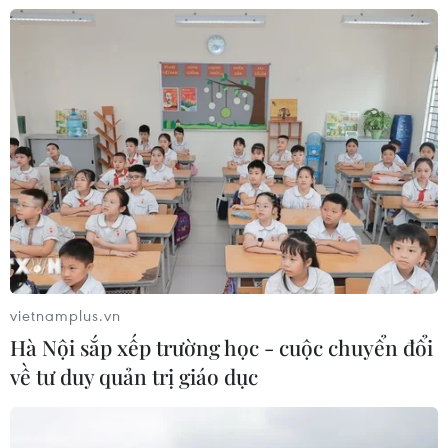
chức sử dụng ma túy trong quán
karaoke
05/08/2026 09:38
Khởi tố người đàn ông xịt vòi cao áp
vào thợ tháo dỡ nhà sát vách
05/08/2026 09:23
Xem thêm
vietnamplus.vn
Hà Nội sắp xếp trường học - cuộc chuyển đổi
về tư duy quản trị giáo dục
CƠ QUAN CHỦ QUẢN: THÔNG TẤN XÃ VIỆT NAM