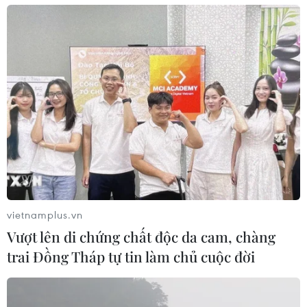
vietnamplus.vn
Vượt lên di chứng chất độc da cam, chàng
Khởi tố, tạm giam một hiệu trưởng chiếm
trai Đồng Tháp tự tin làm chủ cuộc đời
đoạt gần 800 triệu đồng
10/04/2023 23:10