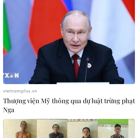
quyền xử phạt vi phạm hành chính
từ ngày 26/9
07/08/2026 23:00
Bế mạc Hội thi lực lượng tham gia
bảo vệ an ninh, trật tự ở cơ sở giỏi
toàn quốc
07/08/2026 15:57
Khởi tố, truy nã 3 đối tượng hoạt
vietnamplus.vn
động nhằm lật đổ chính quyền nhân
Thượng viện Mỹ thông qua dự luật trừng phạt
dân
Nga
07/08/2026 13:51
Bảo mẫu tại cơ sở mầm non thừa