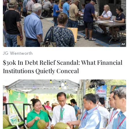
JG Wentworth
$30k In Debt Relief Scandal: What Financial
Institutions Quietly Conceal
Kon Tum: Tặng quà giáo viên mầm non để
lừa đảo, chiếm đoạt tài sản
06/04/2023 11:31
Hai nhóm người đi ôtô xuất hiện tại huyện Đăk Tô, chia
nhau vào các điểm trường mầm non nói là tặng quà, hỗ