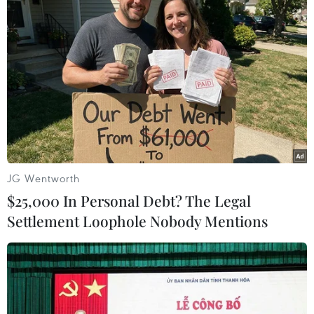
làm từ thiện, trao quà và tiếp xúc với người dân
được cho là gặp oan ức, kêu cứu; đồng thời
phản ánh sai phạm của chính quyền, các vụ
việc trái chiều liên quan đến tranh chấp đất đai,
ô nhiễm môi trường…/.
(TTXVN/Vietnam+)
JG Wentworth
$25,000 In Personal Debt? The Legal
Settlement Loophole Nobody Mentions