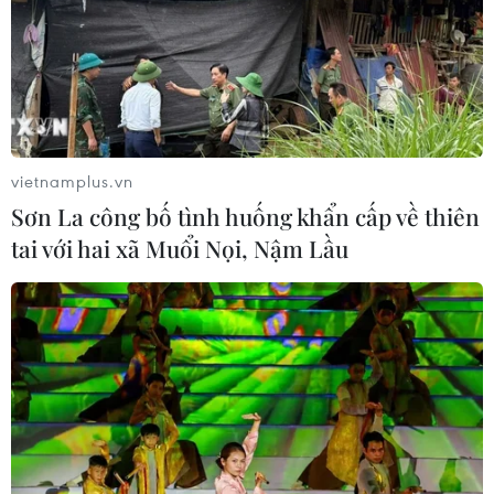
vietnamplus.vn
Sơn La công bố tình huống khẩn cấp về thiên
tai với hai xã Muổi Nọi, Nậm Lầu