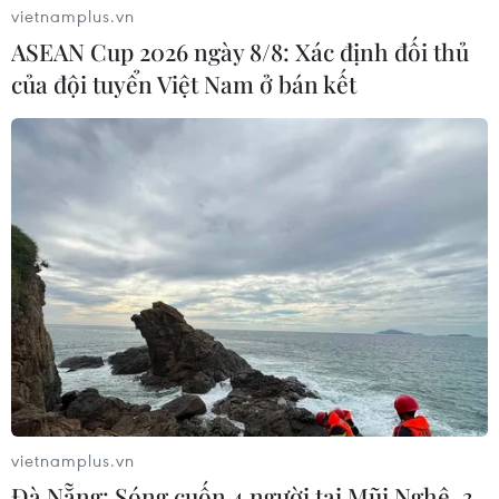
vietnamplus.vn
ASEAN Cup 2026 ngày 8/8: Xác định đối thủ
của đội tuyển Việt Nam ở bán kết
Cảnh báo tình trạng giả mạo công chức
ngành thuế để chiếm đoạt tài sản
08/04/2023 13:21
Cục Thuế Thành phố Hồ Chí Minh lên tiếng cảnh báo
người nộp thuế cẩn trọng trước tình trạng một số đối
tượng giả mạo công chức cơ quan thuế hướng dẫn và
cung cấp đường dẫn cài đặt ứng dụng giả mạo.
vietnamplus.vn
Đà Nẵng: Sóng cuốn 4 người tại Mũi Nghê, 3