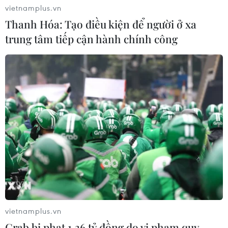
vietnamplus.vn
Thanh Hóa: Tạo điều kiện để người ở xa
trung tâm tiếp cận hành chính công
vietnamplus.vn
TIN CÙNG CHUYÊN MỤC
Grab bị phạt 1,36 tỷ đồng do vi phạm quy