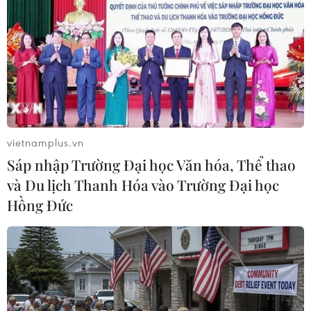
#Chiếm đoạt tài sản
#Youtuber Bích Thủy TV
#Tòa án Nhân dân huyện Bình Chánh
#Tranh chấp đất đai
Tp. Hồ Chí Minh
vietnamplus.vn
Sáp nhập Trường Đại học Văn hóa, Thể thao
và Du lịch Thanh Hóa vào Trường Đại học
Theo dõi VietnamPlus
Hồng Đức
TIN LIÊN QUAN