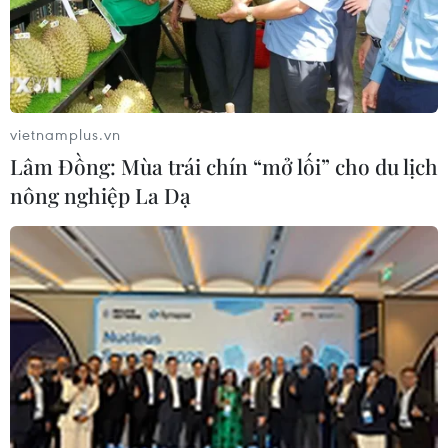
trợ các học sinh, sau đó lôi kéo giáo viên mua hàng và
lừa chiếm đoạt hàng chục triệu đồng.
vietnamplus.vn
Lâm Đồng: Mùa trái chín “mở lối” cho du lịch
nông nghiệp La Dạ
Bình Dương: Tạm giam đối tượng làm giả