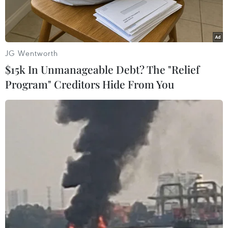
JG Wentworth
$15k In Unmanageable Debt? The "Relief
Program" Creditors Hide From You
Bị cáo Nguyễn Thị Bích Thủy. (Ảnh: Thành Chung/TTXVN)
Ngày 11/4, Tòa án Nhân dân huyện Bình Chánh
(Thành phố Hồ Chí Minh) đã xét xử sơ thẩm,
tuyên phạt bị cáo Nguyễn Thị Bích Thủy (sinh