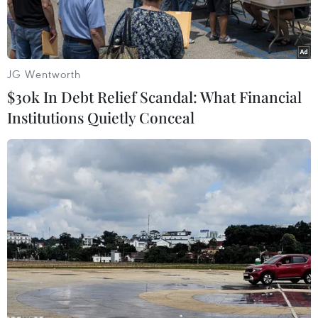
hội.”
JG Wentworth
$30k In Debt Relief Scandal: What Financial
Institutions Quietly Conceal
Đại cảnh ca múa Thích Ca Mâu Ni Phật mở đầu chương trình
nghệ thuật “Lửa thiêng rực sáng sử vàng”. (Ảnh: Xuân
Khu/TTXVN)
Tối 28/5, tại Việt Nam Quốc tự, Giáo hội Phật
giáo Việt Nam Thành phố Hồ Chí Minh tổ chức
chương trình nghệ thuật mừng đại lễ Phật Đản-