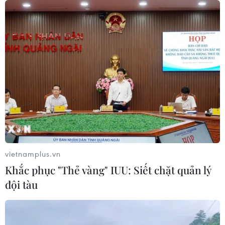
07/08/2026 08:31
Miss Galaxy Vietnam 2026: Sân chơi
nhan sắc khác biệt với dấu ấn công
nghệ
07/08/2026 07:40
Nhịp điệu Samulnori vang
dội, Áo dài - Hanbok 'khoe sắc' bên
sông Hàn
07/08/2026 04:39
vietnamplus.vn
Khắc phục "Thẻ vàng" IUU: Siết chặt quản lý
Để di sản ướp trà sen Quảng An luôn
đội tàu
song hành cùng nhịp sống đương
đại
07/08/2026 03:40