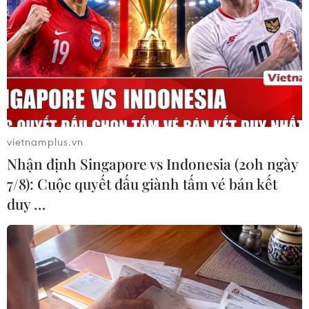
và các hoạt động an sinh xã hội, hỗ trợ người có
hoàn cảnh khó khăn…/.
(TTXVN/Vietnam+)
vietnamplus.vn
Nhận định Singapore vs Indonesia (20h ngày
7/8): Cuộc quyết đấu giành tấm vé bán kết
duy …