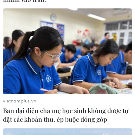
Phật giáo Việt Nam phát huy truyền thống
'Hộ quốc, an dân'
26/05/2023 12:03
Ủy ban Trung ương MTTQ đánh giá cao những đóng
góp của Giáo hội Phật giáo Việt Nam đối với cộng đồng
xã hội và đất nước trong thời gian qua, góp phần quan
trọng vào những thành tựu chung của đất nước.
vietnamplus.vn
Ban đại diện cha mẹ học sinh không được tự
đặt các khoản thu, ép buộc đóng góp