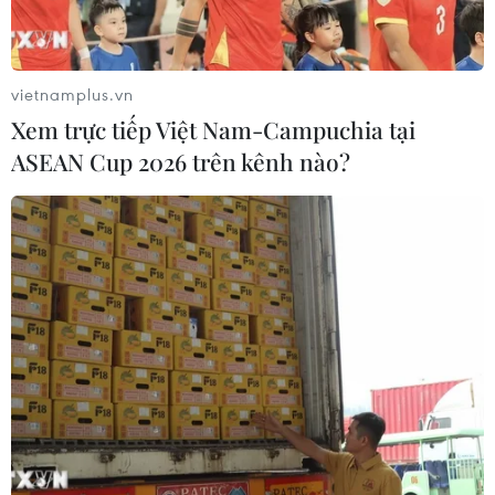
vietnamplus.vn
Xem trực tiếp Việt Nam-Campuchia tại
ASEAN Cup 2026 trên kênh nào?
Triển lãm mỹ thuật 'Niêm hoa' hưởng ứng
Đại lễ Phật Đản năm 2023
24/05/2023 02:21
Trong tháng Sáu Dương lịch từ ngày 6 đến 23, triển lãm
"Niêm hoa" sẽ đến với Huế trong không gian Lan Viên
Cổ Tích (94-98 Bạch Đằng), với 9 tác giả thuộc nhóm