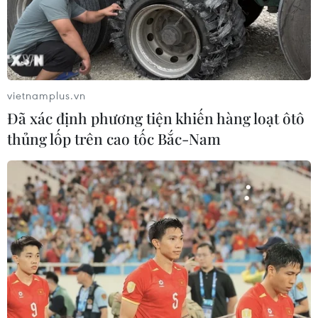
Ban hành Chương trình quốc gia về bảo vệ trẻ
em giai đoạn 2026-2030
Quy định chế độ đối với người bị tạm giữ,
người bị tạm giam
vietnamplus.vn
Việt Nam khẳng định vai trò của phụ nữ trong
Đã xác định phương tiện khiến hàng loạt ôtô
xây dựng hòa bình bền vững
thủng lốp trên cao tốc Bắc-Nam
Việt Nam thúc đẩy sự tham gia của phụ nữ tại
các cơ quan pháp lý quốc tế
TIN LIÊN QUAN