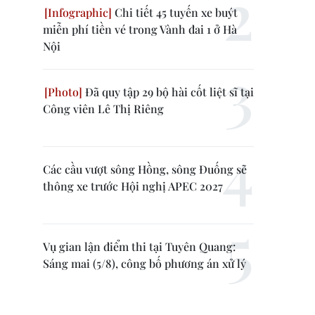
Chi tiết 45 tuyến xe buýt
miễn phí tiền vé trong Vành đai 1 ở Hà
Nội
Đã quy tập 29 bộ hài cốt liệt sĩ tại
Công viên Lê Thị Riêng
Các cầu vượt sông Hồng, sông Đuống sẽ
thông xe trước Hội nghị APEC 2027
Vụ gian lận điểm thi tại Tuyên Quang:
Sáng mai (5/8), công bố phương án xử lý