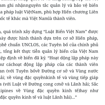
Nam ghi nhậnnguyên tắc quản lý và bảo vệ biển
ủa pháp luật ViệtNam, phù hợp Hiến chương Liên
uốc tế khác mà Việt Namlà thành viên.
, quá trình xây dựng “Luật Biển Việt Nam” được
này được hình thành dựa trên cơ sở Hiến pháp,
 phê chuẩn UNCLOS, các Tuyên bố của chính phủ
 tổng kết thực tiễn quản lý biển của Việt Nam
ệp định về biển đã ký. “Hoạt dộng lập pháp này
ư cáchoạt động lập pháp của các thành viên
an (với Tuyên bốvề Đường cơ sở và Vùng nước
hải; về vùng đặc quyềnkinh tế và vùng tiếp giáp
s (với Luật về Đường cong cơsở và Lãnh hải; Sắc
lipines về Vùng đặc quyền kinh tế)hay như
đặc quyền kinh tế và luật Lãnh hải)...”