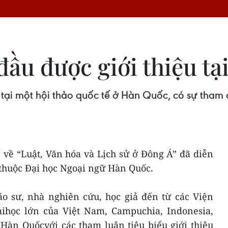
đầu được giới thiệu t
 tại một hội thảo quốc tế ở Hàn Quốc, có sự tham
 về “Luật, Văn hóa và Lịch sử ở Đông Á” đã diễn
 thuộc Đại học Ngoại ngữ Hàn Quốc.
áo sư, nhà nghiên cứu, học giả đến từ các Viện
ihọc lớn của Việt Nam, Campuchia, Indonesia,
Hàn Quốcvới các tham luận tiêu biểu giới thiệu