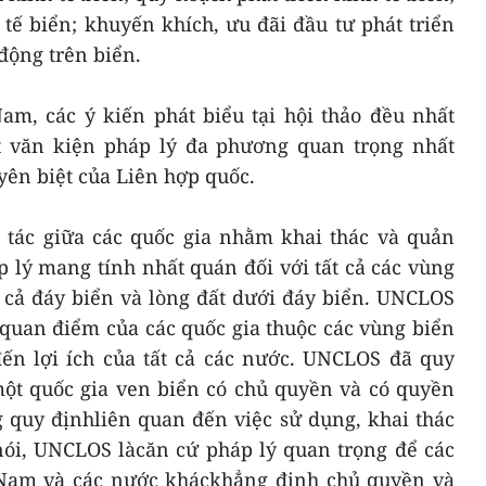
tế biển; khuyến khích, ưu đãi đầu tư phát triển
 động trên biển.
am, các ý kiến phát biểu tại hội thảo đều nhất
t văn kiện pháp lý đa phương quan trọng nhất
yên biệt của Liên hợp quốc.
tác giữa các quốc gia nhằm khai thác và quản
p lý mang tính nhất quán đối với tất cả các vùng
 cả đáy biển và lòng đất dưới đáy biển. UNCLOS
quan điểm của các quốc gia thuộc các vùng biển
đến lợi ích của tất cả các nước. UNCLOS đã quy
ột quốc gia ven biển có chủ quyền và có quyền
quy địnhliên quan đến việc sử dụng, khai thác
nói, UNCLOS làcăn cứ pháp lý quan trọng để các
 Nam và các nước kháckhẳng định chủ quyền và