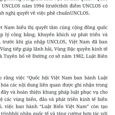
n UNCLOS năm 1994 (trướcthời điểm UNCLOS có
ành nghị quyết về việc phê chuẩnUNCLOS.
iệt Nam biểu thị quyết tâm cùng cộng đồng quốc
áp lý công bằng, khuyến khích sự phát triển và
, trước khi gia nhập UNCLOS, Việt Nam đã ban
Vùng tiếp giáp lãnh hải, Vùng Đặc quyền kinh tế
à Tuyên bố về Đường cơ sở năm 1982, Luật Biên
o rằng việc “Quốc hội Việt Nam ban hành Luật
 hóa các nội dung liên quan được ghi nhận trong
 đây và hoàn thiện khung pháp luật phục vụ cho
ệ các vùng biển, đảo và phát triển kinh tế biển
, việc ban hành “Luật Biển Việt Nam” còn tạo
 trìnhhội nhập quốc tế và tăng cường hợp tác với