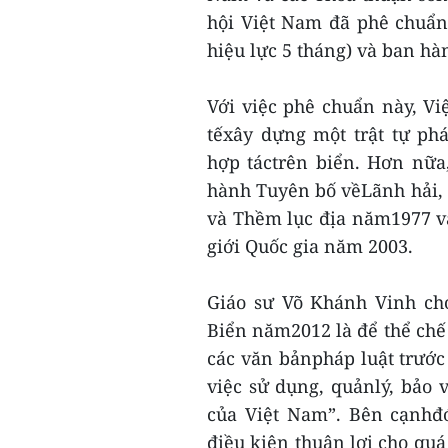
hội Việt Nam đã phê chuẩ
hiệu lực 5 tháng) và ban h
Với việc phê chuẩn này, V
tếxây dựng một trật tự ph
hợp táctrên biển. Hơn nữa
hành Tuyên bố vềLãnh hải, 
và Thềm lục địa năm1977 v
giới Quốc gia năm 2003.
Giáo sư Võ Khánh Vinh ch
Biển năm2012 là để thể chế
các văn bảnpháp luật trước
việc sử dụng, quảnlý, bảo v
của Việt Nam”. Bên cạnhđó
điều kiện thuận lợi cho quá