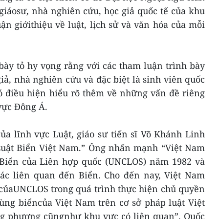
iáosư, nhà nghiên cứu, học giả quốc tế của khu
n giớithiệu về luật, lịch sử và văn hóa của mỗi
ày tỏ hy vọng rằng với các tham luận trình bày
giả, nhà nghiên cứu và đặc biệt là sinh viên quốc
có điều hiện hiểu rõ thêm về những vấn đề riêng
vực Đông Á.
ủa lĩnh vực Luật, giáo sư tiến sĩ Võ Khánh Linh
“Luật Biển Việt Nam.” Ông nhấn mạnh “Việt Nam
 Biển của Liên hợp quốc (UNCLOS) năm 1982 và
ác liên quan đến Biển. Cho đến nay, Việt Nam
 củaUNCLOS trong quá trình thực hiện chủ quyền
vùng biểncủa Việt Nam trên cơ sở pháp luật Việt
g phương cũngnhư khu vực có liên quan”. Quốc