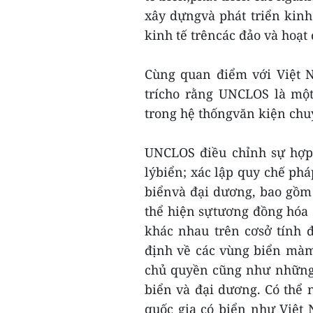
xây dựngvà phát triển kinh 
kinh tế trêncác đảo và hoạt
Cùng quan điểm với Việt N
trícho rằng UNCLOS là mộ
trong hệ thốngvăn kiện chu
UNCLOS điều chỉnh sự hợp 
lýbiển; xác lập quy chế phá
biểnvà đại dương, bao gồm
thể hiện sựtương đồng hóa 
khác nhau trên cơsở tính 
định về các vùng biển màm
chủ quyền cũng như những 
biển và đại dương. Có thể 
quốc gia có biển như Việt