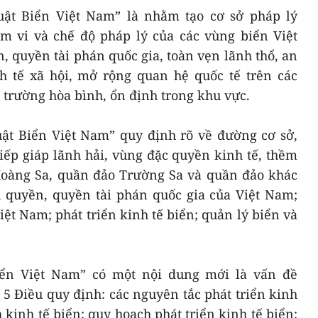
uật Biển Việt Nam” là nhằm tạo cơ sở pháp lý
ạm vi và chế độ pháp lý của các vùng biển Việt
quyền tài phán quốc gia, toàn vẹn lãnh thổ, an
inh tế xã hội, mở rộng quan hệ quốc tế trên các
 trường hòa bình, ổn định trong khu vực.
uật Biển Việt Nam” quy định rõ về đường cơ sở,
iếp giáp lãnh hải, vùng đặc quyền kinh tế, thềm
 Hoàng Sa, quần đảo Trường Sa và quần đảo khác
 quyền, quyền tài phán quốc gia của Việt Nam;
ệt Nam; phát triển kinh tế biển; quản lý biển và
iển Việt Nam” có một nội dung mới là vấn đề
i 5 Điều quy định: các nguyên tắc phát triển kinh
 kinh tế biển; quy hoạch phát triển kinh tế biển;