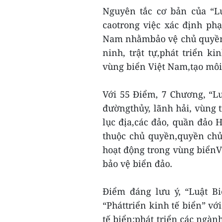
Nguyên tắc cơ bản của “L
caotrong việc xác định ph
Nam nhằmbảo vệ chủ quyền, 
ninh, trật tự,phát triển k
vùng biển Việt Nam,tạo môi
Với 55 Điểm, 7 Chương, “L
đườngthủy, lãnh hải, vùng t
lục địa,các đảo, quần đảo
thuộc chủ quyền,quyền chủ
hoạt động trong vùng biểnVi
bảo vệ biển đảo.
Điểm đáng lưu ý, “Luật B
“Pháttriển kinh tế biển” vớ
tế biển;phát triển các ngành