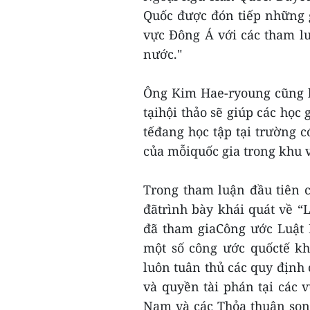
Quốc được đón tiếp những g
vực Đông Á với các tham luậ
nước."
Ông Kim Hae-ryoung cũng b
tạihội thảo sẽ giúp các học 
tếđang học tập tại trường 
của mỗiquốc gia trong khu 
Trong tham luận đầu tiên c
đãtrình bày khái quát về 
đã tham giaCông ước Luật
một số công ước quốctế kh
luôn tuân thủ các quy định
và quyền tài phán tại các 
Nam và các Thỏa thuận son