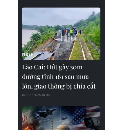
Lào Cai: Đứt gãy 30m
đường tỉnh 161 sau mưa
lớn, giao thông bị chia cắt
07/08/2026 10:08