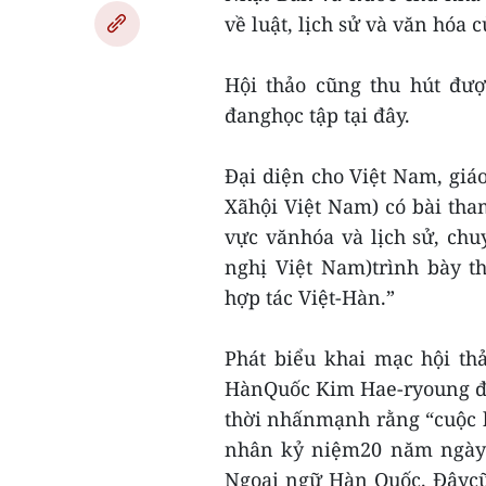
về luật, lịch sử và văn hóa 
Hội thảo cũng thu hút đượ
đanghọc tập tại đây.
Đại diện cho Việt Nam, giáo
Xãhội Việt Nam) có bài tham
vực vănhóa và lịch sử, ch
nghị Việt Nam)trình bày 
hợp tác Việt-Hàn.”
Phát biểu khai mạc hội th
HànQuốc Kim Hae-ryoung đã 
thời nhấnmạnh rằng “cuộc hộ
nhân kỷ niệm20 năm ngày 
Ngoại ngữ Hàn Quốc. Đâycũ