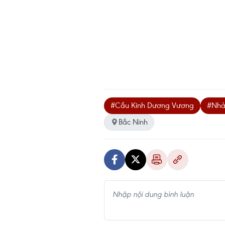
#Cầu Kinh Dương Vương
#Nhả
Bắc Ninh