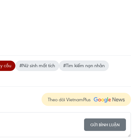
y cầu
#Nữ sinh mất tích
#Tìm kiếm nạn nhân
Theo dõi VietnamPlus
GỬI BÌNH LUẬN