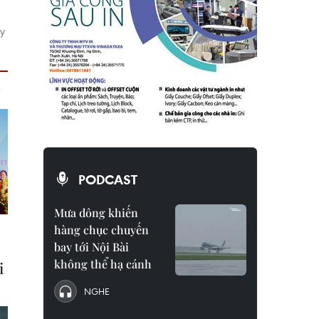
ảy
PODCAST
Mưa dông khiến
hàng chục chuyến
bay tới Nội Bài
không thể hạ cánh
NGHE