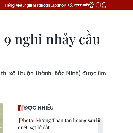
Tiếng Việt
English
Français
Español
中文
Русский
p 9 nghi nhảy cầu
 thị xã Thuận Thành, Bắc Ninh) được tìm
ĐỌC NHIỀU
Mường Than tan hoang sau lũ
quét, sạt lở đất