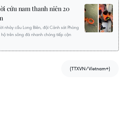
hời cứu nam thanh niên 20
ên
ời nhảy cầu Long Biên, đội Cảnh sát Phòng
hộ trên sông đã nhanh chóng tiếp cận
(TTXVN/Vietnam+)