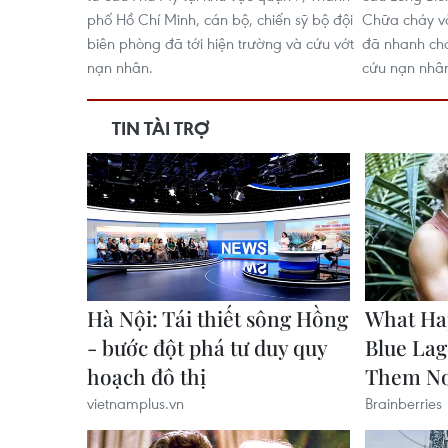
phố Hồ Chí Minh, cán bộ, chiến sỹ bộ đội
Chữa cháy v
biên phòng đã tới hiện trường và cứu vớt
đã nhanh chó
nạn nhân.
cứu nạn nhâ