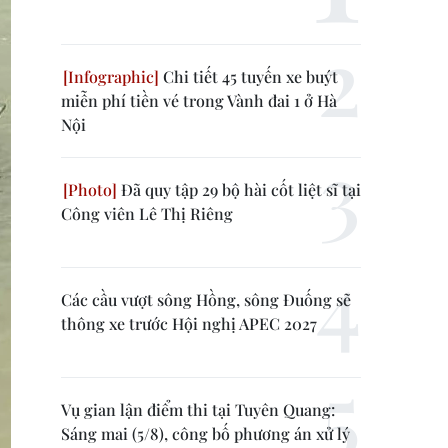
Chi tiết 45 tuyến xe buýt
miễn phí tiền vé trong Vành đai 1 ở Hà
Nội
Đã quy tập 29 bộ hài cốt liệt sĩ tại
Công viên Lê Thị Riêng
Các cầu vượt sông Hồng, sông Đuống sẽ
thông xe trước Hội nghị APEC 2027
Vụ gian lận điểm thi tại Tuyên Quang:
Sáng mai (5/8), công bố phương án xử lý