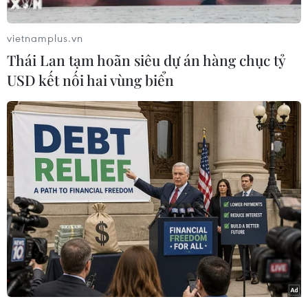
trước thiên tai"./.
(TTXVN/Vietnam+)
vietnamplus.vn
Thái Lan tạm hoãn siêu dự án hàng chục tỷ
USD kết nối hai vùng biển
#Phòng chống thiên tai
#Xã hội an toàn
#Rét đậm
#Hạn hán
#Nắng nóng
TP. Hà Nội