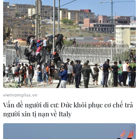
vietnamplus.vn
Vấn đề người di cư: Đức khôi phục cơ chế trả
người xin tị nạn về Italy
TIN CÙNG CHUYÊN MỤC
Siêu bão Doldphin đổ bộ