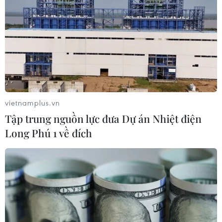
07/08/2026 10:56
Thụy Sĩ khó đạt mục tiêu giảm phát
thải khí nhà kính vào năm 2030
07/08/2026 09:42
vietnamplus.vn
Xem thêm
Tập trung nguồn lực đưa Dự án Nhiệt điện
Long Phú 1 về đích
CƠ QUAN CHỦ QUẢN: THÔNG TẤN XÃ VIỆT NAM
Tổng Biên tập: TRẦN TIẾN DUẨN