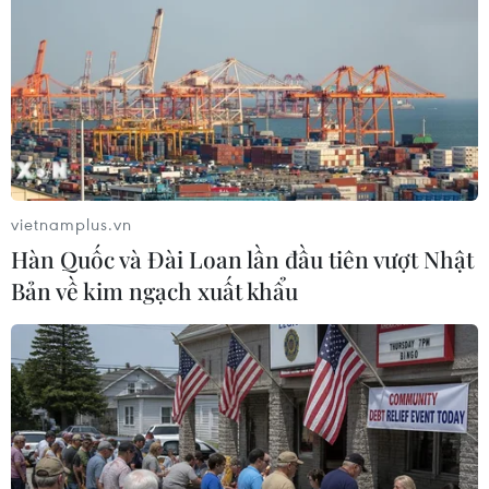
lở; 256 trận dông lốc, sét mưa.
vietnamplus.vn
Hàn Quốc và Đài Loan lần đầu tiên vượt Nhật
Bản về kim ngạch xuất khẩu
Phòng, chống thiên tai: Hành động sớm
để giảm rủi ro trong tương lai
20/05/2023 05:11