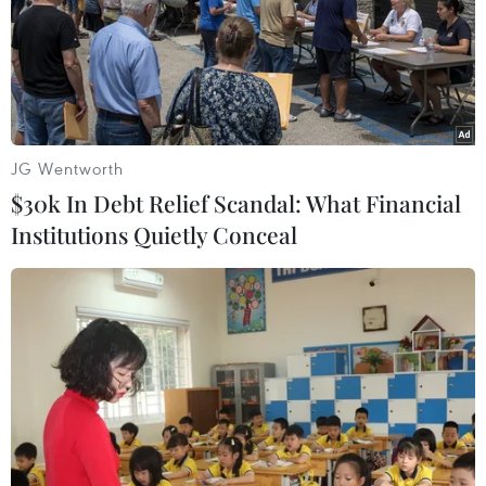
"Hành động sớm" - về bản chất chính là các hoạt động
trong giai đoạn phòng ngừa, ứng phó trước thiên tai mà
các cơ quan trong lĩnh vực phòng, chống thiên tai Việt
Nam hiện đã và đang triển khai.
JG Wentworth
$30k In Debt Relief Scandal: What Financial
Institutions Quietly Conceal