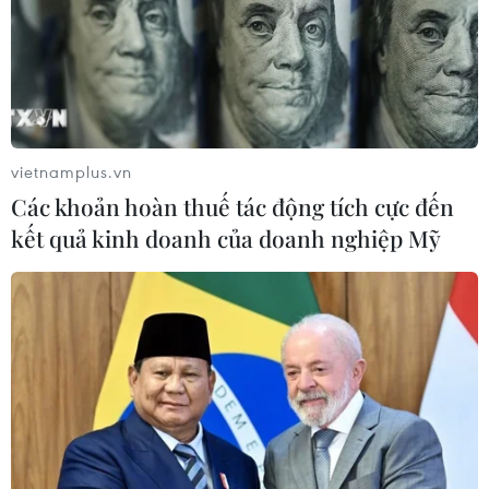
Phó Tổng Biên tập: NGUYỄN THỊ TÁM, KHÚC THANH
THỦY
Sở hữu trí tuệ
Quy định sử dụng
RSS
Hỗ trợ
vietnamplus.vn
Ngôn ngữ
TTXVN
Các khoản hoàn thuế tác động tích cực đến
Dịch vụ tin
Quảng cáo
kết quả kinh doanh của doanh nghiệp Mỹ
Liên hệ
Giấy phép số: 1374/GP-BTTTT do Bộ Thông tin và Truyền thông
cấp ngày 11/9/2008.
Quảng cáo: Phó TBT Nguyễn Thị Tám: 093.5958688, Email:
tamvna@gmail.com
Điện thoại: (024) 39411349 - (024) 39411348, Fax: (024)