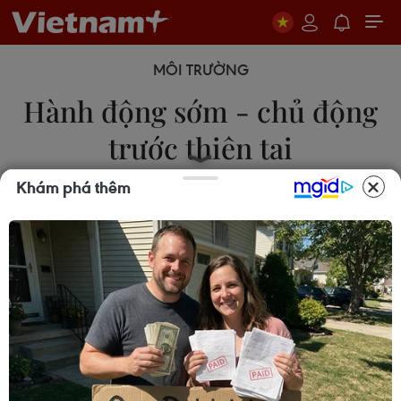
MÔI TRƯỜNG
Hành động sớm - chủ động
trước thiên tai
Khám phá thêm
15/05/2024 01:08
Từ ngày 15-22/5 hàng năm được Chính phủ lấy
làm Tuần lễ Quốc gia phòng, chống thiên tai, với
mục đích nâng cao nhận thức, trách nhiệm của
nhân dân trong công tác phòng, chống thiên tai.