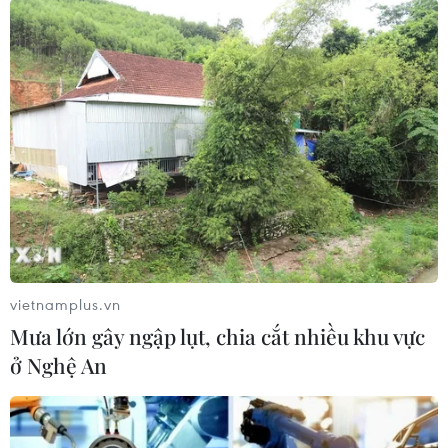
TIN LIÊN QUAN
vietnamplus.vn
Mưa lớn gây ngập lụt, chia cắt nhiều khu vực
ở Nghệ An
Canada gây sức ép yêu cầu Mỹ dỡ bỏ thuế