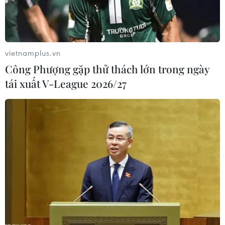
vietnamplus.vn
Công Phượng gặp thử thách lớn trong ngày
tái xuất V-League 2026/27
Canada muốn Mỹ dỡ bỏ thuế nhôm, thép
trong tiến trình phê chuẩn NAFTA
04/04/2019 09:46
Ngày 3/4, Ngoại trưởng Canada Chrystia Freeland bày
tỏ mong muốn Mỹ sẽ dỡ bỏ các mức thuế đánh vào mặt
hàng nhôm, thép của Mexico và Canada trong tiến trình