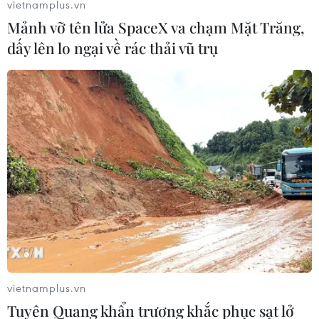
vietnamplus.vn
10/04/2019 07:25
Mảnh vỡ tên lửa SpaceX va chạm Mặt Trăng,
Canada đang cân nhắc bổ sung thêm hàng hóa vào
dấy lên lo ngại về rác thải vũ trụ
danh sách chịu thuế trả đũa để tăng sức ép lên Mỹ,
buộc nước này hủy bỏ thuế nhập khẩu nhôm và thép.
vietnamplus.vn
Tuyên Quang khẩn trương khắc phục sạt lở