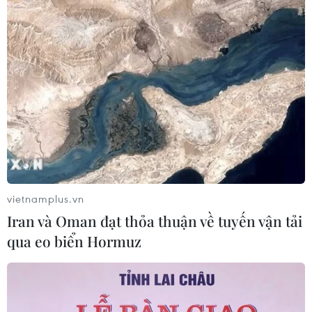
Giá vàng trong nước tiếp tục tăng,
SJC lên ngưỡng 143,3 triệu đồng mỗi
lượng
06/08/2026 02:12
Triều Tiên mở đường bay Bình
Nhưỡng-Wonsan Kalma thúc đẩy du
lịch
vietnamplus.vn
06/08/2026 02:05
Iran và Oman đạt thỏa thuận về tuyến vận tải
qua eo biển Hormuz
Giá vàng ngày 6/8: Bảng giá tại các
công ty vàng bạc đá quý
06/08/2026 01:54