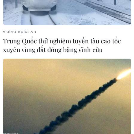
vietnamplus.vn
Trung Quốc thử nghiệm tuyến tàu cao tốc
xuyên vùng đất đóng băng vĩnh cửu
Thép cuộn tại một nhà máy ở Monterrey, Mexico. (Ảnh: AFP/
TTXVN)
Ngày 17/5, Bộ Kinh tế Mexico (SE) thông báo đã
đạt được một thỏa thuận với Mỹ về việc dỡ bỏ
thuế nhập khẩu đối với mặt hàng nhôm và thép