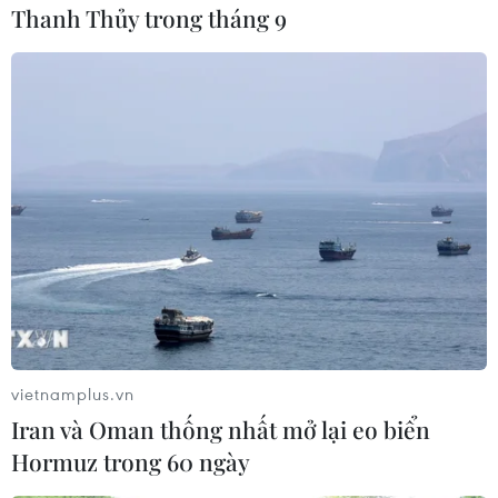
Thanh Thủy trong tháng 9
#Thuế nhập khẩu
#Nhôm và thép. USMCA. Hiệp định Mexico-Hoa Kỳ-
Canada
#Hiệp định thương mại tự do Bắc Mỹ
Mexico
Mỹ
vietnamplus.vn
Iran và Oman thống nhất mở lại eo biển
Theo dõi VietnamPlus
Hormuz trong 60 ngày