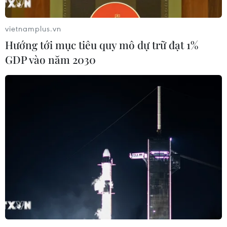
phê chuẩn NAFTA phiên bản 2.0.
vietnamplus.vn
Hướng tới mục tiêu quy mô dự trữ đạt 1%
GDP vào năm 2030
Canada gây thêm sức ép buộc Mỹ hủy
thuế nhập khẩu nhôm, thép