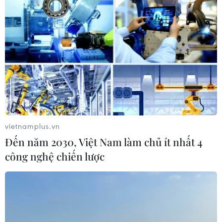
nhôm, thép
27/02/2019 08:34
Canada cảnh báo các đối tác Mỹ về khả năng nước
này không phê chuẩn NAFTA phiên bản mới, nếu Tổng
thống Mỹ Donald Trump không dỡ bỏ thuế đánh vào
nhôm và thép nhập khẩu từ Canada.
vietnamplus.vn
Đến năm 2030, Việt Nam làm chủ ít nhất 4
công nghệ chiến lược