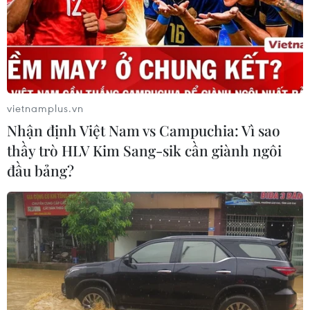
vietnamplus.vn
Nhận định Việt Nam vs Campuchia: Vì sao
thầy trò HLV Kim Sang-sik cần giành ngôi
đầu bảng?
TIN CÙNG CHUYÊN MỤC