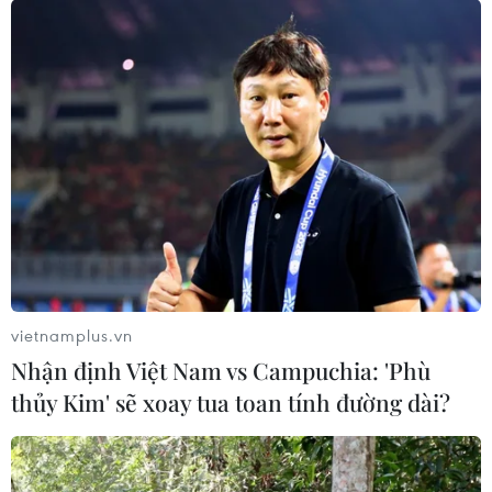
vietnamplus.vn
Nhận định Việt Nam vs Campuchia: 'Phù
thủy Kim' sẽ xoay tua toan tính đường dài?