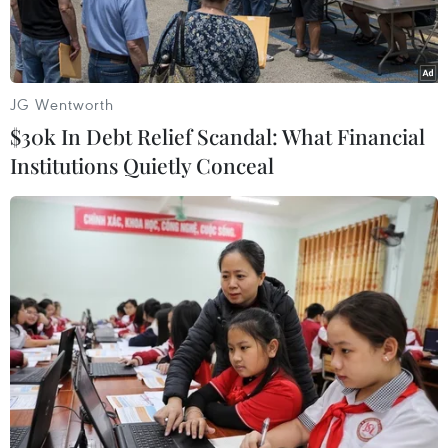
JG Wentworth
$30k In Debt Relief Scandal: What Financial
Institutions Quietly Conceal
Người di cư trong hành trình tới Mỹ, tại khu vực Arriaga, bang
Chiapas (Mexico), ngày 8/1/2024. (Ảnh: AFP/TTXVN)
Ngày 11/3, nhà chức trách Mexico thông báo đã
giải cứu thành công 200 người, bao gồm cả trẻ
em, bị nhồi nhét trong thùng một xe tải ở thành