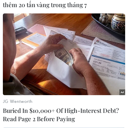
thêm 20 tấn vàng trong tháng 7
Mexico kêu gọi các nước
trong khu vực chung tay
giải quyết khủng hoảng di
cư
Theo truyền thông Mỹ, nước này ghi nhận 302.000
người di cư tìm cách vượt biên giới phía Nam
(giáp Mexico) vào Mỹ trong tháng 12/2023, đây là
con số cao nhất từng được ghi nhận trong lịch sử.
(TTXVN/Vietnam+)
JG Wentworth
Buried In $10,000+ Of High-Interest Debt?
Read Page 2 Before Paying