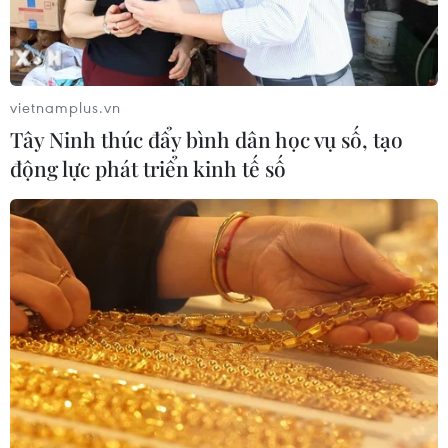
Xem thêm
vietnamplus.vn
Tây Ninh thúc đẩy bình dân học vụ số, tạo
động lực phát triển kinh tế số
CƠ QUAN CHỦ QUẢN: THÔNG TẤN XÃ VIỆT NAM
Tổng Biên tập: TRẦN TIẾN DUẨN
Phó Tổng Biên tập: NGUYỄN THỊ TÁM, KHÚC THANH
THỦY
Sở hữu trí tuệ
Quy định sử dụng
RSS
Hỗ trợ
Ngôn ngữ
TTXVN