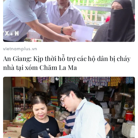
Pháp mở các điểm tắm sông
phục vụ người dân trong mùa Hè
nắng nóng
06/08/2026 03:02
vietnamplus.vn
An Giang: Kịp thời hỗ trợ các hộ dân bị cháy
Bất chấp nắng nóng kỷ lục, du khách
nhà tại xóm Chăm La Ma
châu Á vẫn đổ sang châu Âu
05/08/2026 23:27
Đâm dao ở trung tâm London, một
nữ nghi phạm bị bắt giữ
05/08/2026 15:07