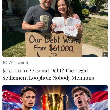
TIN LIÊN QUAN
JG Wentworth
$25,000 In Personal Debt? The Legal
Settlement Loophole Nobody Mentions
Mexico, Mỹ và Guatemala lên kế hoạch