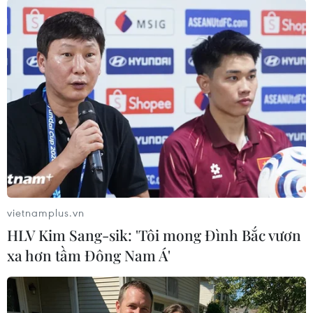
#Mexico
#giải cứu
#người di cư
#nhập cư
#xe tải
Mexico
vietnamplus.vn
HLV Kim Sang-sik: 'Tôi mong Đình Bắc vươn
xa hơn tầm Đông Nam Á'
Theo dõi VietnamPlus