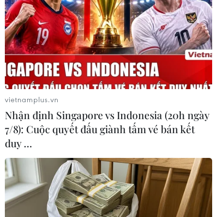
giải quyết vấn nạn người di cư
23/01/2024 00:29
Các quan chức cấp cao của Mexico, Mỹ và Guatemala
sẽ nhóm họp trong thời gian sớm nhất để giải quyết các
vấn đề liên quan đến dòng người di cư hiện đang tạo
ra áp lực rất lớn tại khu vực vùng biên.
vietnamplus.vn
Nhận định Singapore vs Indonesia (20h ngày
7/8): Cuộc quyết đấu giành tấm vé bán kết
duy …