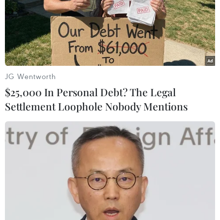
Afghanistan, nguy cơ tái xuấtcủa cựu Tổng
thống Nga Vladimir Putin với chủ trương chống
phương Tây, hướng đimới trong cuộc chiến
chống khủng bố sau cái chết của trùm khủng bố
Osama binLaden, hợp tác trên mặt trận kinh
tế...
JG Wentworth
$25,000 In Personal Debt? The Legal
Mối “quan hệ đặc biệt” giữa Mỹ và Anh đã
Settlement Loophole Nobody Mentions
không còn bị chi phối bởi “học thuyếtBush-
Blair,” áp đặt chủ nghĩa bá quyền phương Tây
trong các vấn đề quốc tế. Đơngiản bởi cuộc
khủng hoảng kinh tế khiến cả hai không còn
dồi dào nguồn lực nhưtrước. Nhưng về bản
chất, động lực của mối quan hệ này vẫn là lấy
lợi ích quốcgia làm đầu, mà không nhìn nhận
khách quan đặc thù của các quốc gia khác.