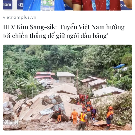
vietnamplus.vn
HLV Kim Sang-sik: 'Tuyển Việt Nam hướng
tới chiến thắng để giữ ngôi đầu bảng'
#Westminster
#Osama bin Laden
#Muammar Gaddafi
#Quan hệ ngoại giao
Anh
Mỹ
Theo dõi VietnamPlus