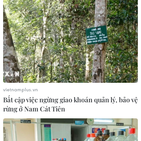
Mỹ cấm xuất khẩu vật liệu pin tái chế
và phế liệu vonfram trong một năm
05/08/2026 06:53
Brazil hạ cấp quan hệ với Argentina,
căng thẳng ngoại giao với Mỹ
05/08/2026 03:55
vietnamplus.vn
Mỹ dự chi thêm 1,4 tỷ USD cho hoạt
Bất cập việc ngừng giao khoán quản lý, bảo vệ
động của Vệ binh Quốc gia
rừng ở Nam Cát Tiên
05/08/2026 03:26
Báo Argentina nói ngành vật liệu