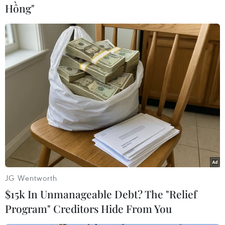
Các chính khách Anh cho rằng thay vì quan hệ
Hồng"
bình đẳng, Anh lệ thuộc quá nhiềuvà bị lợi
dụng như một “nô lệ” trong các chính sách quốc
tế của Mỹ.
Trong khi đó, với Mỹ, đối tác bên kia bờ Đại Tây
Dương đã không còn quan trọngnhư trước, bởi
mối quan tâm của Washington đã chuyển
hướng về phía Đông vớiTrung Quốc và Ấn Độ,
và về hướng Nam với các quốc gia Mỹ Latinh
mà nước này cầnve vãn. Nhiều chính trị gia của
Anh đã tỏ ý sẵn sàng chấp nhận mối “quan hệ
đặcbiệt” bị giáng cấp.
JG Wentworth
$15k In Unmanageable Debt? The "Relief
Có một điểm tương đồng dễ thấy nhất giữa ông
Program" Creditors Hide From You
Obama và ông Cameron là khi bắt đầunhiệm kỳ