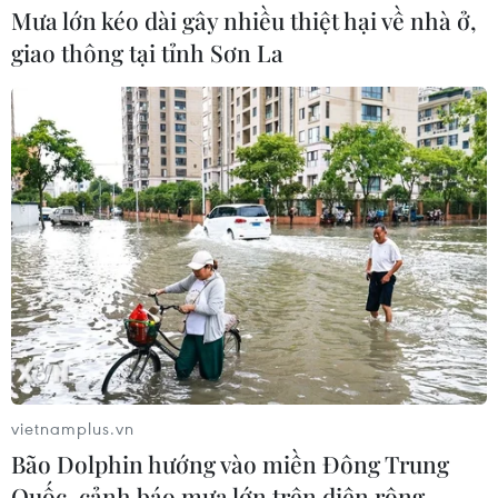
Mưa lớn kéo dài gây nhiều thiệt hại về nhà ở,
giao thông tại tỉnh Sơn La
Thẩm phán Mỹ tiếp tục tạm hoãn kế
hoạch chấm dứt bảo vệ công dân
Somalia
02/08/2026 06:59
Toàn cảnh thế giới: Israel
cảnh báo trước khả năng Mỹ tấn
công toàn diện Iran
02/08/2026 04:00
Xem thêm
vietnamplus.vn
Bão Dolphin hướng vào miền Đông Trung
Quốc, cảnh báo mưa lớn trên diện rộng