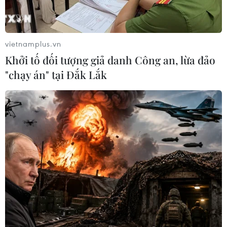
mới
03/08/2026 23:34
vietnamplus.vn
Ông Jay Clayton tuyên thệ nhậm
Khởi tố đối tượng giả danh Công an, lừa đảo
chức Giám đốc Tình báo Quốc gia
"chạy án" tại Đắk Lắk
Mỹ
03/08/2026 22:44
Số lượng doanh nghiệp vừa, nhỏ,
siêu nhỏ Cuba tăng mạnh, vượt mốc
15.600
03/08/2026 02:15
Người tiêu dùng Mỹ tìm đến chợ
nông sản sau đợt bùng phát ký sinh