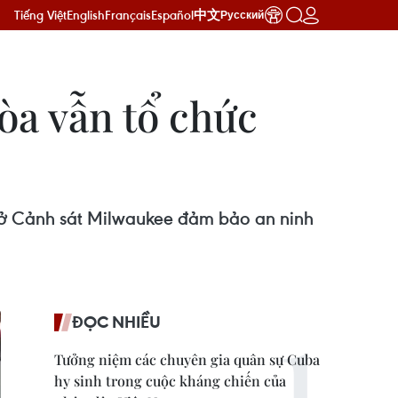
Tiếng Việt
English
Français
Español
中文
Русский
òa vẫn tổ chức
Sở Cảnh sát Milwaukee đảm bảo an ninh
ĐỌC NHIỀU
Tưởng niệm các chuyên gia quân sự Cuba
hy sinh trong cuộc kháng chiến của