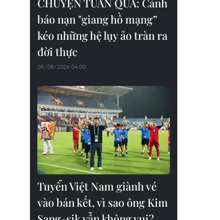
CHUYỆN TUẦN QUA: Cảnh
báo nạn "giang hồ mạng”
kéo những hệ lụy ảo tràn ra
đời thực
08/08/2026 04:00
Tuyển Việt Nam giành vé
vào bán kết, vì sao ông Kim
Sang-sik vẫn không vui?