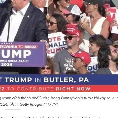
ranh cử ở thành phố Butler, bang Pennsylvania trước khi xảy ra vụ 
2024. (Ảnh: Getty Images/TTXVN)