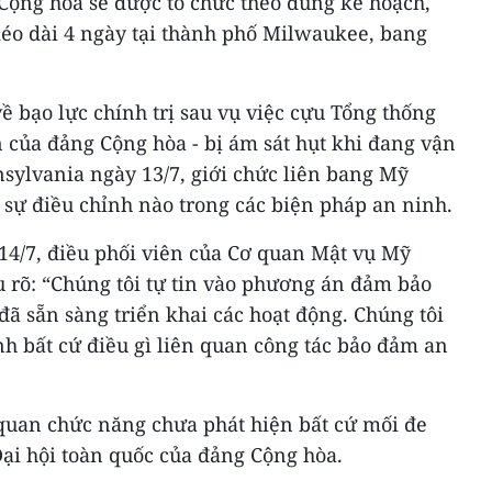
Cộng hòa sẽ được tổ chức theo đúng kế hoạch,
kéo dài 4 ngày tại thành phố Milwaukee, bang
 bạo lực chính trị sau vụ việc cựu Tổng thống
 của đảng Cộng hòa - bị ám sát hụt khi đang vận
sylvania ngày 13/7, giới chức liên bang Mỹ
 sự điều chỉnh nào trong các biện pháp an ninh.
 14/7, điều phối viên của Cơ quan Mật vụ Mỹ
 rõ: “Chúng tôi tự tin vào phương án đảm bảo
đã sẵn sàng triển khai các hoạt động. Chúng tôi
h bất cứ điều gì liên quan công tác bảo đảm an
 quan chức năng chưa phát hiện bất cứ mối đe
ại hội toàn quốc của đảng Cộng hòa.