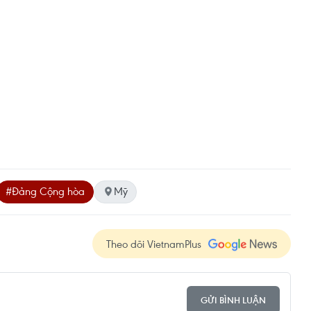
#Đảng Cộng hòa
Mỹ
Theo dõi VietnamPlus
GỬI BÌNH LUẬN