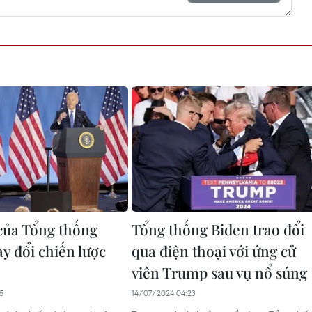
của Tổng thống
Tổng thống Biden trao đổi
y đổi chiến lược
qua điện thoại với ứng cử
viên Trump sau vụ nổ súng
5
14/07/2024 04:23