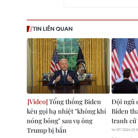
TIN LIÊN QUAN
Tổng thống Biden
Đội ngũ 
kêu gọi hạ nhiệt "không khí
Biden tha
nóng bỏng" sau vụ ông
tranh cử
Trump bị bắn
14/07/2024 23:3