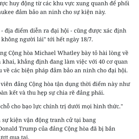
ược huy động từ các khu vực xung quanh để phối
ukee đảm bảo an ninh cho sự kiện này.
 địa điểm diễn ra đại hội - cũng được xác định
 không người lái" tới hết ngày 18/7.
ảng Cộng hòa Michael Whatley bày tỏ hài lòng về
 khai, khẳng định đang làm việc với 40 cơ quan
u về các biện pháp đảm bảo an ninh cho đại hội.
 viên đảng Cộng hòa tận dụng thời điểm này như
àn kết và thu hẹp sự chia rẽ đảng phái.
hỗ cho bạo lực chính trị dưới mọi hình thức."
 sự kiện vận động tranh cử tại bang
 Donald Trump của đảng Cộng hòa đã bị bắn
ợt qua tai.