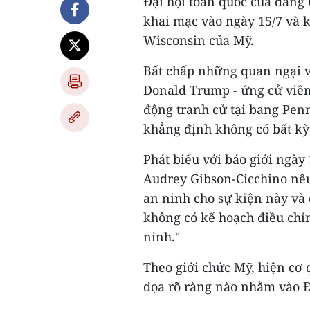
Đại hội toàn quốc của đảng 
khai mạc vào ngày 15/7 và 
Wisconsin của Mỹ.
Bất chấp những quan ngại về
Donald Trump - ứng cử viên
động tranh cử tại bang Penn
khẳng định không có bất kỳ
Phát biểu với báo giới ngày
Audrey Gibson-Cicchino nêu
an ninh cho sự kiện này và 
không có kế hoạch điều chỉn
ninh."
Theo giới chức Mỹ, hiện cơ
dọa rõ ràng nào nhằm vào Đ