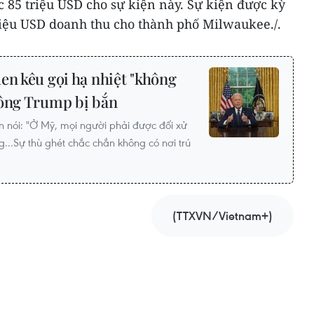
 85 triệu USD cho sự kiện này. Sự kiện được kỳ
riệu USD doanh thu cho thành phố Milwaukee./.
en kêu gọi hạ nhiệt "không
 ông Trump bị bắn
en nói: "Ở Mỹ, mọi người phải được đối xử
...Sự thù ghét chắc chắn không có nơi trú
(TTXVN/Vietnam+)