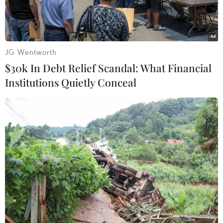
JG Wentworth
$30k In Debt Relief Scandal: What Financial
Institutions Quietly Conceal
Tàu Wise Honest của Triều Tiên được cho là sử dụng để vận
chuyển than. (Ảnh: Yonhap/TTXVN)
Ngày 22/10, Bộ Tư pháp Mỹ thông báo quốc gia
này đã được trao quyền sở hữu một tàu chở