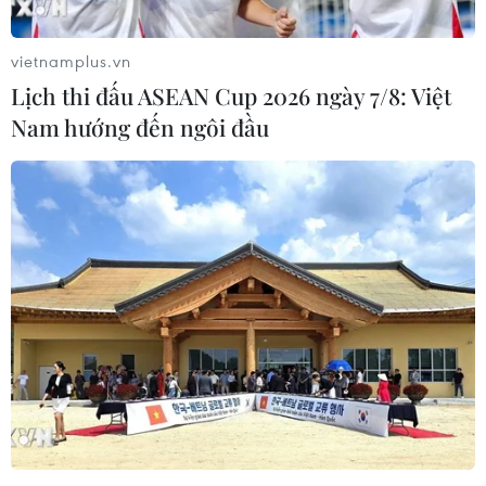
vietnamplus.vn
Lịch thi đấu ASEAN Cup 2026 ngày 7/8: Việt
Nam hướng đến ngôi đầu
Tàu tuần tra Nhật Bản cứu toàn bộ 60
thủy thủ tàu cá của Triều Tiên
07/10/2019 14:49
Theo NHK và Kyodo, khi tàu cá bắt đầu chìm, các thủy
thủ Triều Tiên nhảy xuống biển trước khi được tàu tuần
tra Nhật Bản tới cứu.