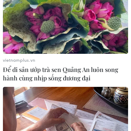
22/05/2019 05:39
Đại diện thường trực của Triều Tiên tại Liên hợp quốc
cảnh báo Mỹ về những hậu quả đối với tương lai quan
hệ song phương sau khi Mỹ bắt giữ một tàu hàng của
quốc gia Đông Bắc Á.
vietnamplus.vn
Để di sản ướp trà sen Quảng An luôn song
hành cùng nhịp sống đương đại