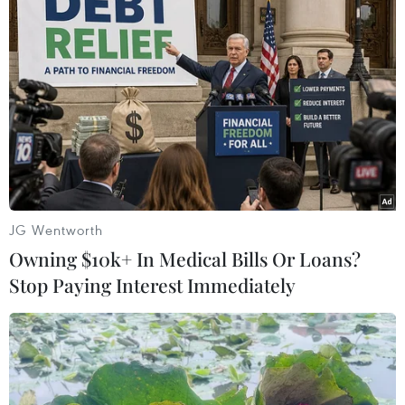
TIN LIÊN QUAN
JG Wentworth
Owning $10k+ In Medical Bills Or Loans?
Stop Paying Interest Immediately
Đại diện thường trực của Triều Tiên yêu
cầu Mỹ trả tàu hàng