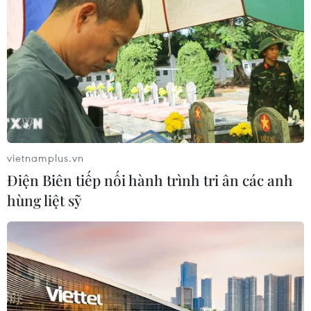
Mỹ điều tra sự cố hàng không liên
quan đến trực thăng chở Tổng thống
Trump
06/08/2026 04:38
Tòa án Mỹ chỉ định hội đồng thẩm
phán xét xử các vụ kiện về thuế quan
Mục 301
vietnamplus.vn
06/08/2026 02:23
Điện Biên tiếp nối hành trình tri ân các anh
hùng liệt sỹ
Cuba nỗ lực khôi phục hệ thống điện
sau các sự cố toàn quốc
05/08/2026 23:16
Hội đồng Bảo an đánh giá về mối đe