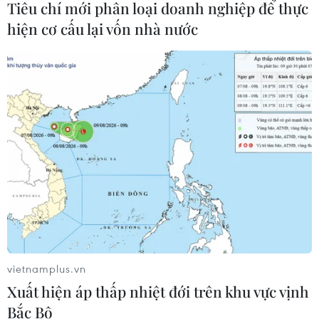
Tiêu chí mới phân loại doanh nghiệp để thực
04/08/2026 07:04
hiện cơ cấu lại vốn nhà nước
Bộ Tư pháp Mỹ mở chiến dịch thu
hồi quốc tịch quy mô lớn
04/08/2026 06:14
Xem thêm
vietnamplus.vn
CƠ QUAN CHỦ QUẢN: THÔNG TẤN XÃ VIỆT NAM
Xuất hiện áp thấp nhiệt đới trên khu vực vịnh
Tổng Biên tập: TRẦN TIẾN DUẨN
Bắc Bộ
Phó Tổng Biên tập: NGUYỄN THỊ TÁM, KHÚC THANH