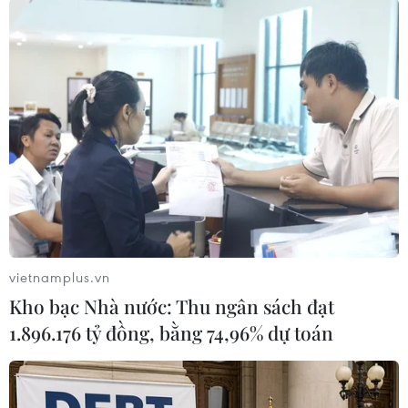
#Tàu Wise Honest
#Tàu chở hàng
#Tàu Triều Tiên
#Trừng phạt
#Mỹ-Triều
#Tên lửa Triều Tiên
Mỹ
Triều Tiên
vietnamplus.vn
Kho bạc Nhà nước: Thu ngân sách đạt
Theo dõi VietnamPlus
1.896.176 tỷ đồng, bằng 74,96% dự toán