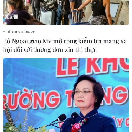
vietnamplus.vn
Bộ Ngoại giao Mỹ mở rộng kiểm tra mạng xã
hội đối với đương đơn xin thị thực
TIN CÙNG CHUYÊN MỤC
Tổng thống Mỹ Donald Trump nói
còn quá sớm để bàn về người kế
nhiệm