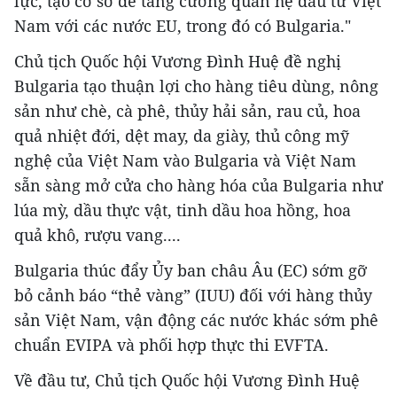
lực, tạo cơ sở để tăng cường quan hệ đầu tư Việt
Nam với các nước EU, trong đó có Bulgaria."
Chủ tịch Quốc hội Vương Đình Huệ đề nghị
Bulgaria tạo thuận lợi cho hàng tiêu dùng, nông
sản như chè, cà phê, thủy hải sản, rau củ, hoa
quả nhiệt đới, dệt may, da giày, thủ công mỹ
nghệ của Việt Nam vào Bulgaria và Việt Nam
sẵn sàng mở cửa cho hàng hóa của Bulgaria như
lúa mỳ, dầu thực vật, tinh dầu hoa hồng, hoa
quả khô, rượu vang....
Bulgaria thúc đẩy Ủy ban châu Âu (EC) sớm gỡ
bỏ cảnh báo “thẻ vàng” (IUU) đối với hàng thủy
sản Việt Nam, vận động các nước khác sớm phê
chuẩn EVIPA và phối hợp thực thi EVFTA.
Về đầu tư, Chủ tịch Quốc hội Vương Đình Huệ