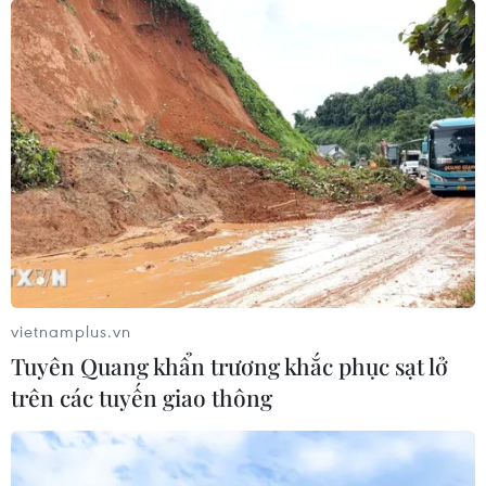
TIN CÙNG CHUYÊN MỤC
vietnamplus.vn
Italy và Hy Lạp trở thành điểm nóng
Tuyên Quang khẩn trương khắc phục sạt lở
của virus Tây sông Nile
trên các tuyến giao thông
06/08/2026 13:24