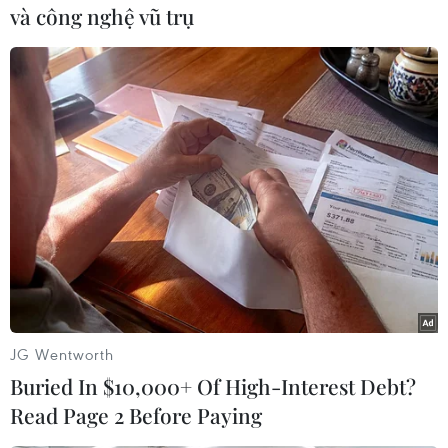
thử các loại tên lửa hạt nhân có tầm bắn từ 500-
và công nghệ vũ trụ
5.500 km phóng từ mặt đất./.
(TTXVN/Vietnam+)
JG Wentworth
Buried In $10,000+ Of High-Interest Debt?
Read Page 2 Before Paying
#Hệ thống phóng MK-41
#Tên lửa tầm trung