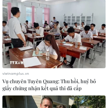
#Mikhail Ulyanov
#Tên lửa tầm ngắn
#INF
#Tên lửa hạt nhân
Mỹ
Nga
Theo dõi VietnamPlus
vietnamplus.vn
TIN LIÊN QUAN
Vụ chuyên Tuyên Quang: Thu hồi, huỷ bỏ
giấy chứng nhận kết quả thi đã cấp