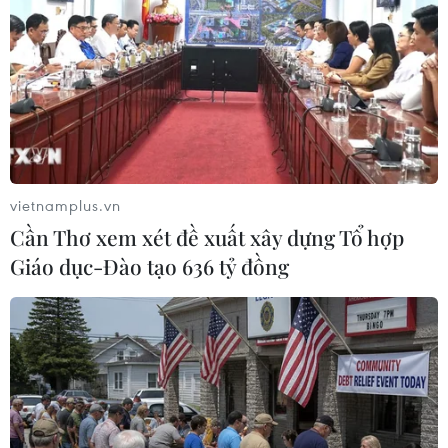
vietnamplus.vn
Cần Thơ xem xét đề xuất xây dựng Tổ hợp
Giáo dục-Đào tạo 636 tỷ đồng
Tướng Nga tuyên bố Moskva cam kết tôn
trọng hiệp ước hạt nhân với Mỹ
31/07/2014 23:30
Tướng Gerasimov nói với Chủ tịch Hội đồng tham mưu
trưởng liên quân Mỹ Martin Dempsey rằng Nga cam kết
tuân thủ hiệp ước các lực lượng Hạt nhân Tầm trung