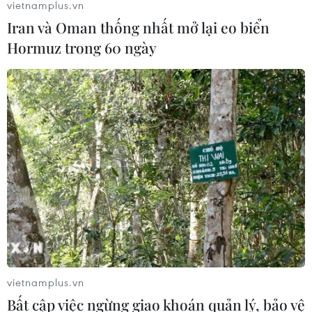
vietnamplus.vn
Iran và Oman thống nhất mở lại eo biển
Hormuz trong 60 ngày
Vì sao Google khiến Mỹ và
EU đối đầu về chủ quyền số?
04/08/2026 04:13
Máy bay chở khách nội địa đầu tiên
của Nga hoàn tất chuyến bay thử
nghiệm
04/08/2026 01:25
Bí mật sau những chung cư không
niên hạn ở Pháp
vietnamplus.vn
04/08/2026 01:03
Bất cập việc ngừng giao khoán quản lý, bảo vệ