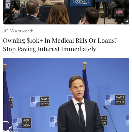
JG Wentworth
Owning $10k+ In Medical Bills Or Loans?
Stop Paying Interest Immediately
Ảnh minh họa. (Nguồn: THX/ TTXVN)
Cuộc tham vấn liên chính phủ Nga-Mỹ về Hiệp
ước tên lửa tầm trung và tầm ngắn (INF) đã
diễn ra tại thủ đô Moskva ngày 11/9.
Dẫn đầu đoàn Nga tham dự cuộc tham vấn là Vụ