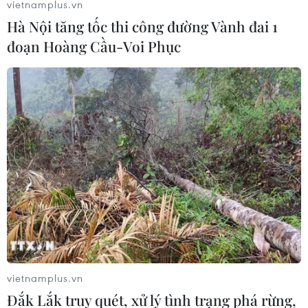
vietnamplus.vn
Hà Nội tăng tốc thi công đường Vành đai 1
đoạn Hoàng Cầu-Voi Phục
vietnamplus.vn
Đắk Lắk truy quét, xử lý tình trạng phá rừng,