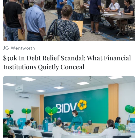
sau lời cáo buộc Moskva vi phạm thỏa thuận này
JG Wentworth
$30k In Debt Relief Scandal: What Financial
Institutions Quietly Conceal