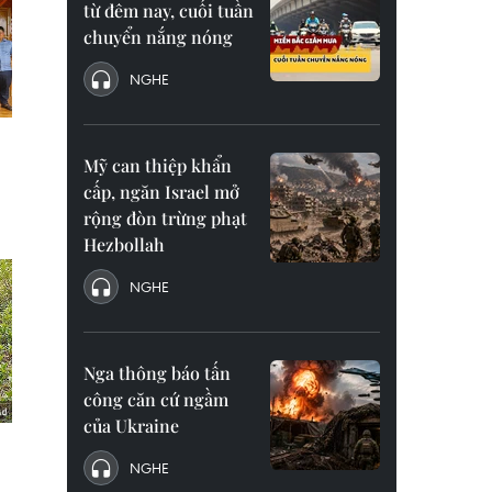
từ đêm nay, cuối tuần
chuyển nắng nóng
NGHE
Mỹ can thiệp khẩn
cấp, ngăn Israel mở
rộng đòn trừng phạt
Hezbollah
NGHE
Nga thông báo tấn
công căn cứ ngầm
của Ukraine
NGHE