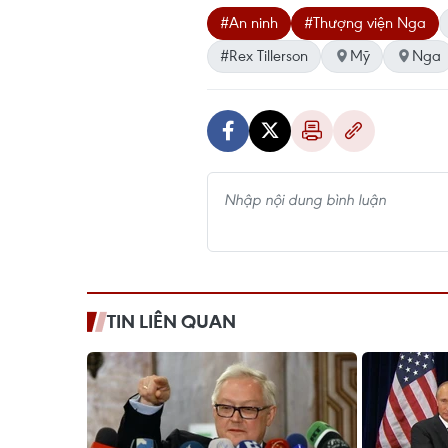
#An ninh
#Thượng viện Nga
#Rex Tillerson
Mỹ
Nga
TIN LIÊN QUAN