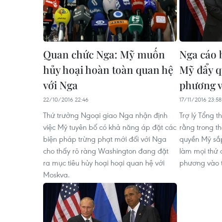
Quan chức Nga: Mỹ muốn
Nga cáo 
hủy hoại hoàn toàn quan hệ
Mỹ đẩy q
với Nga
phương v
22/10/2016 22:46
17/11/2016 23:58
Thứ trưởng Ngoại giao Nga nhận định
Trợ lý Tổng 
việc Mỹ tuyên bố có khả năng áp đặt các
rằng trong th
biện pháp trừng phạt mới đối với Nga
quyền Mỹ sắ
cho thấy rõ ràng Washington đang đặt
làm mọi thứ 
ra mục tiêu hủy hoại hoại quan hệ với
phương vào t
Moskva.