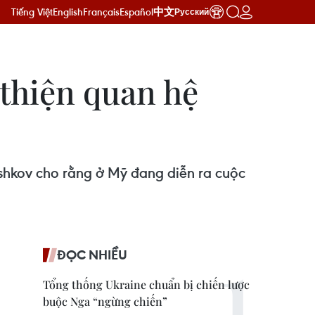
Tiếng Việt
English
Français
Español
中文
Русский
 thiện quan hệ
shkov cho rằng ở Mỹ đang diễn ra cuộc
ĐỌC NHIỀU
Tổng thống Ukraine chuẩn bị chiến lược
buộc Nga “ngừng chiến”