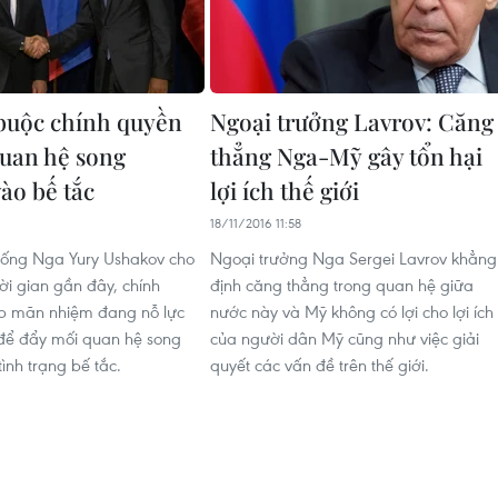
buộc chính quyền
Ngoại trưởng Lavrov: Căng
uan hệ song
thẳng Nga-Mỹ gây tổn hại
ào bế tắc
lợi ích thế giới
18/11/2016 11:58
thống Nga Yury Ushakov cho
Ngoại trưởng Nga Sergei Lavrov khẳng
ời gian gần đây, chính
định căng thẳng trong quan hệ giữa
p mãn nhiệm đang nỗ lực
nước này và Mỹ không có lợi cho lợi ích
để đẩy mối quan hệ song
của người dân Mỹ cũng như việc giải
ình trạng bế tắc.
quyết các vấn đề trên thế giới.