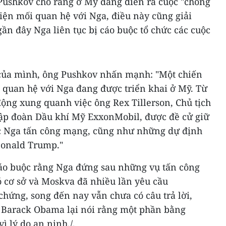
Pushkov cho rằng ở Mỹ đang diễn ra cuộc "chống
thiện mối quan hệ với Nga, điều này cũng giải
 gần đây Nga liên tục bị cáo buộc tổ chức các cuộc
r của mình, ông Pushkov nhấn mạnh: "Một chiến
ện quan hệ với Nga đang được triển khai ở Mỹ. Từ
động xung quanh việc ông Rex Tillerson, Chủ tịch
ập đoàn Dầu khí Mỹ ExxonMobil, được đề cử giữ
ộc Nga tấn công mạng, cũng như những dự định
Donald Trump."
áo buộc rằng Nga đứng sau những vụ tấn công
 cơ sở và Moskva đã nhiều lần yêu cầu
hứng, song đến nay vẫn chưa có câu trả lời,
 Barack Obama lại nói rằng một phần bằng
ì lý do an ninh./.