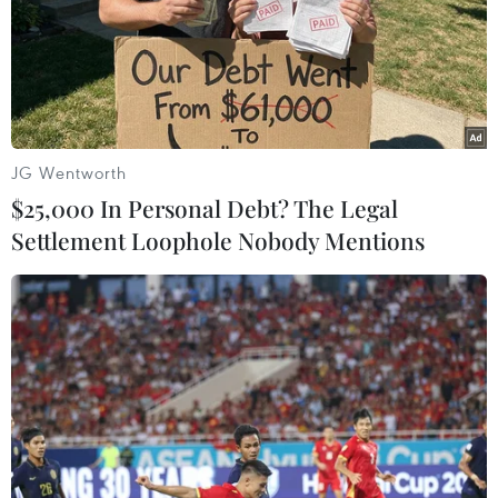
nạn nhân của vụ bạo lực kinh hoàng này.”
JG Wentworth
$25,000 In Personal Debt? The Legal
Settlement Loophole Nobody Mentions
Thế giới lên án mạnh mẽ vụ
tấn công khủng bố ở Nga