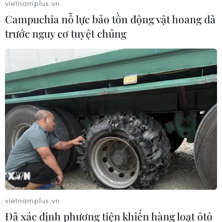
vietnamplus.vn
Campuchia nỗ lực bảo tồn động vật hoang dã
trước nguy cơ tuyệt chủng
vietnamplus.vn
Đã xác định phương tiện khiến hàng loạt ôtô