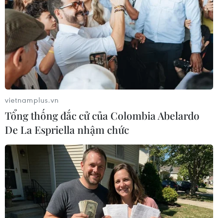
vietnamplus.vn
Tổng thống đắc cử của Colombia Abelardo
De La Espriella nhậm chức
Cao ủy Nhân quyền Liên hợp quốc “bàng
hoàng” trước vụ tấn công đẫm máu ở Nga
24/03/2024 02:08
Ông Volker Turk bình luận: “Không có gì biện minh cho
một cuộc tấn công như vậy. Thủ phạm phải chịu trách
nhiệm theo luật nhân quyền. Chúng tôi xin chia sẻ với