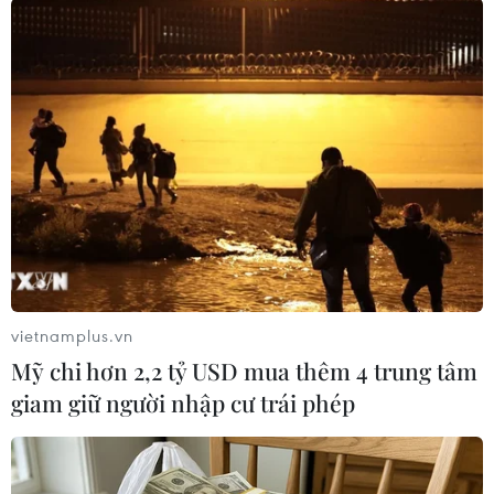
#Cơ quan An ninh Liên bang Nga
#Tấn công khủng bố
#Stavropol
#Đặc vụ FSB
#Thiết bị nổ
Nga
Theo dõi VietnamPlus
TIN LIÊN QUAN
vietnamplus.vn
Mỹ chi hơn 2,2 tỷ USD mua thêm 4 trung tâm
giam giữ người nhập cư trái phép