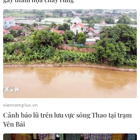
Dự luật trừng phạt Nga của
Mỹ có thể khiến châu Âu chịu tác
động ngược
05/08/2026 04:58
EU tuyên bố vượt qua “phép thử” an
ninh biên giới sau khủng hoảng
Ceuta
05/08/2026 00:37
Nga và Ukraine tiếp tục tấn
vietnamplus.vn
công qua lại, thương vong không
Cảnh báo lũ trên lưu vực sông Thao tại trạm
ngừng gia tăng
Yên Bái
04/08/2026 15:54