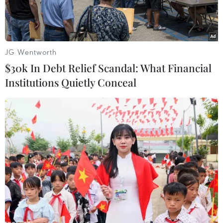
vực công cộng.
JG Wentworth
$30k In Debt Relief Scandal: What Financial
Institutions Quietly Conceal
Cảnh sát Nga. (Ảnh: AFP/TTXVN)
Thông báo của Cơ quan An ninh Liên bang Nga
(FSB) ngày 29/3 xác nhận đã bắt giữ 3 nghi
phạm đến từ “một quốc gia Trung Á” đang âm