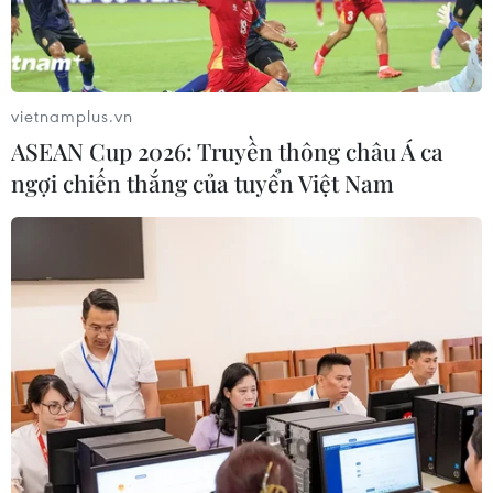
24/03/2024 00:06
Cộng đồng thế giới đã đồng loạt lên án vụ tấn công
khủng bố nhằm vào khán phòng hòa nhạc trong trung
tâm thương mại Crocus City Hall của Nga vào tối 22/3
vietnamplus.vn
theo giờ địa phương.
ASEAN Cup 2026: Truyền thông châu Á ca
ngợi chiến thắng của tuyển Việt Nam