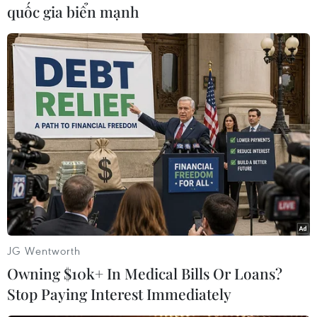
quốc gia biển mạnh
đối tượng tình nghi.
(TTXVN/Vietnam+)
JG Wentworth
Owning $10k+ In Medical Bills Or Loans?
Stop Paying Interest Immediately