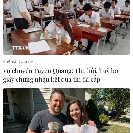
dậy ở thành phố Aleppo, theo đó sẽ tạo hành lang an
toàn cho phép các tay súng, gia đình của họ cùng
những thường dân khác rời khỏi thành phố này.
vietnamplus.vn
Vụ chuyên Tuyên Quang: Thu hồi, huỷ bỏ
giấy chứng nhận kết quả thi đã cấp
Nga bác tin đã nhất trí về hành lang rút lui