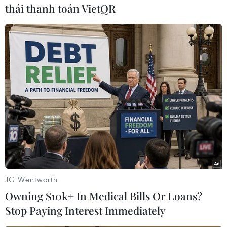
thái thanh toán VietQR
#Xe tăng
#Israel
#Thủ tướng Benjamin Netanyahu
#Israel
#Chống khủng bố
Israel
Nga
Theo dõi VietnamPlus
JG Wentworth
TIN LIÊN QUAN
Owning $10k+ In Medical Bills Or Loans?
Stop Paying Interest Immediately