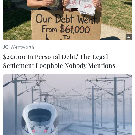
của phiến quân ở Aleppo
11/12/2016 23:37
Nga tuyên bố Moskva không đạt được thỏa thuận với
Mỹ về việc tạo hành lang an toàn tại thành phố Aleppo
của Syria để các tay súng nổi dậy rời khỏi thành phố.
JG Wentworth
$25,000 In Personal Debt? The Legal
Settlement Loophole Nobody Mentions