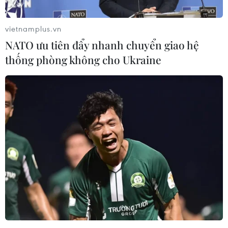
vietnamplus.vn
NATO ưu tiên đẩy nhanh chuyển giao hệ
thống phòng không cho Ukraine
Nga: Hơn 700 phần tử nổi dậy Syria đã hạ
vũ khí tại Aleppo
12/12/2016 07:19
Bộ Quốc phòng Nga ngày 12/12 cho biết 728 phần tử
nổi dậy Syria đã hạ vũ khí trong 24 giờ qua và di
chuyển tới phần Tây của thành phố Aleppo thuộc quốc
gia Trung Đông này.