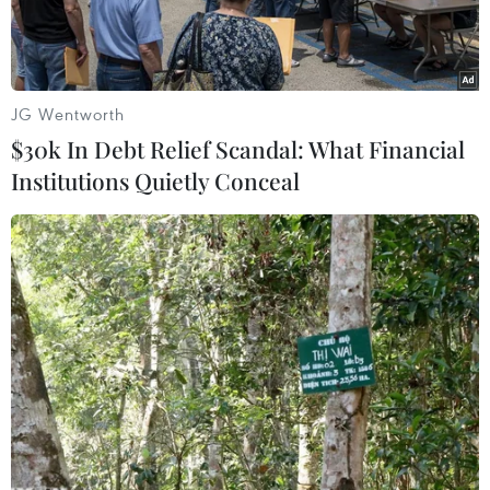
JG Wentworth
$30k In Debt Relief Scandal: What Financial
Institutions Quietly Conceal
Thủ tướng Benjamin Netanyahu. (Nguồn: AFP/TTXVN)
Theo hãng Sputniknews.com, Thủ tướng Israel
Benjamin Netanyahu hôm 11/12 nói rằng các
lực lượng vũ trang nước này và Nga đã phối
hợp hành động nhằm tránh những va chạm "vô
ý" tại Syria.
Trả lời phỏng vấn của kênh truyền hình CBS