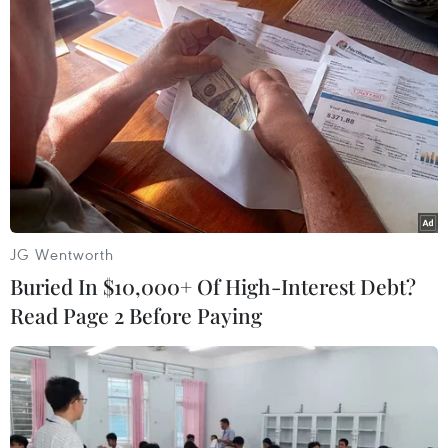
JG Wentworth
Buried In $10,000+ Of High-Interest Debt?
Read Page 2 Before Paying
Phiến quân Syria buộc phải để lại vũ khí
hạng nặng nếu rời khỏi Aleppo
11/12/2016 23:13
Mỹ và Nga đã đưa ra một đề xuất cho các phần tử nổi