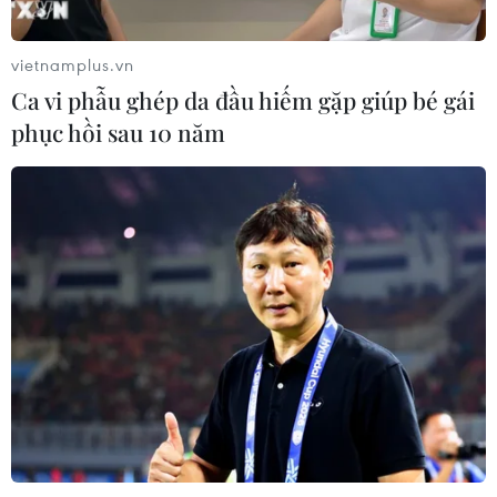
vietnamplus.vn
Xem thêm
Ca vi phẫu ghép da đầu hiếm gặp giúp bé gái
phục hồi sau 10 năm
CƠ QUAN CHỦ QUẢN: THÔNG TẤN XÃ VIỆT NAM
Tổng Biên tập: TRẦN TIẾN DUẨN
Phó Tổng Biên tập: NGUYỄN THỊ TÁM, KHÚC THANH
THỦY
Sở hữu trí tuệ
Quy định sử dụng
RSS
Hỗ trợ
Ngôn ngữ
TTXVN