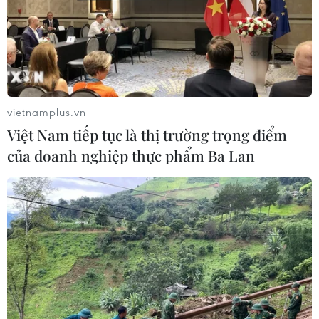
03/08/2026 00:50
Iran và Oman sắp đạt thỏa thuận về
tuyến hàng hải mới tại eo biển
Hormuz
vietnamplus.vn
02/08/2026 22:47
Việt Nam tiếp tục là thị trường trọng điểm
của doanh nghiệp thực phẩm Ba Lan
Yemen có thể trở thành mặt
trận quyết định của xung đột Mỹ-
Iran?
02/08/2026 13:33
Israel hoài nghi việc Hamas giải giáp
theo thỏa thuận Gaza
02/08/2026 13:32