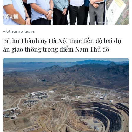
hại kể từ khi chiến sự tại Palmyra bùng phát vào ngày
9/12.
vietnamplus.vn
Bí thư Thành ủy Hà Nội thúc tiến độ hai dự
án giao thông trọng điểm Nam Thủ đô
Giải phóng 93% Aleppo, Tổng thống Syria