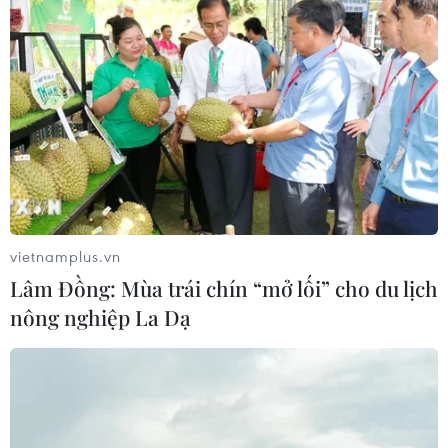
Mỹ dỡ bỏ lệnh trừng phạt đối với
hãng hàng không Iraq
06/08/2026 03:34
Iran và Oman đạt thỏa thuận về
tuyến vận tải thương mại qua eo biển
Hormuz
05/08/2026 22:43
vietnamplus.vn
Lâm Đồng: Mùa trái chín “mở lối” cho du lịch
Houthi bị nghi đứng sau vụ
nông nghiệp La Dạ
tấn công đánh chìm tàu hàng Ấn Độ
trên Biển Đỏ
05/08/2026 15:29