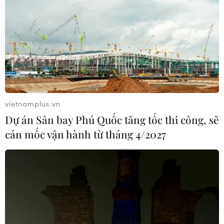
Israel và Liban không đạt tiến triển
trong ngày đàm phán đầu tiên
05/08/2026 15:01
Xung đột tại Trung Đông: Tàu hàng
Ấn Độ bị đánh chìm trên Biển Đỏ
05/08/2026 04:40
vietnamplus.vn
Dự án Sân bay Phú Quốc tăng tốc thi công, sẽ
cán mốc vận hành từ tháng 4/2027
Israel phát triển xét nghiệm máu đơn
giản giúp phát hiện sớm ung thư
phổi
05/08/2026 03:42
Italy có thể tham gia cơ chế xác minh