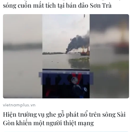
sóng cuốn mất tích tại bán đảo Sơn Trà
Nga bác tin đã nhất trí về hành lang rút lui
của phiến quân ở Aleppo
11/12/2016 23:37
Nga tuyên bố Moskva không đạt được thỏa thuận với
Mỹ về việc tạo hành lang an toàn tại thành phố Aleppo
của Syria để các tay súng nổi dậy rời khỏi thành phố.
vietnamplus.vn
Hiện trường vụ ghe gỗ phát nổ trên sông Sài
Gòn khiến một người thiệt mạng