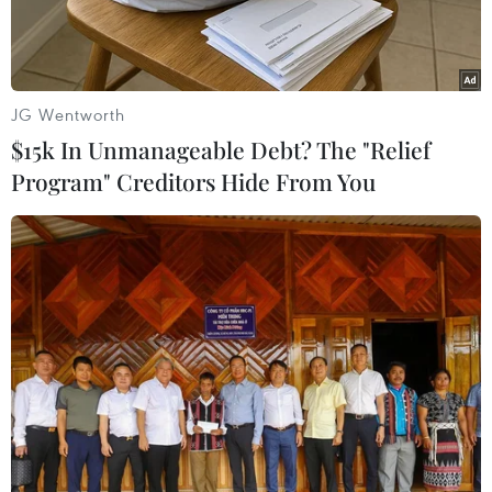
JG Wentworth
$15k In Unmanageable Debt? The "Relief
Program" Creditors Hide From You
Binh sỹ quân đội Syria đang giành ưu thế tại thành phố Aleppo.
(Nguồn: Russia Insider)
Dưới đây là các diễn biến mới nhất liên quan
tới tình hình chiến sự chống nhóm Nhà nước
Hồi giáo (IS) tự xưng tại các mặt trận Iraq và
Syria, tính tới 24h ngày 11/12.