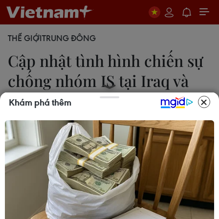
THẾ GIỚI
TRUNG ĐÔNG
Cập nhật tình hình chiến sự
chống nhóm IS tại Iraq và
Syria
Khám phá thêm
Hạnh Dung
12/12/2016 04:22
Dưới đây là các diễn biến mới nhất liên quan tới
tình hình chiến sự chống nhóm Nhà nước Hồi giáo
(IS) tự xưng tại các mặt trận Iraq và Syria, tính tới
24h ngày 11/12.