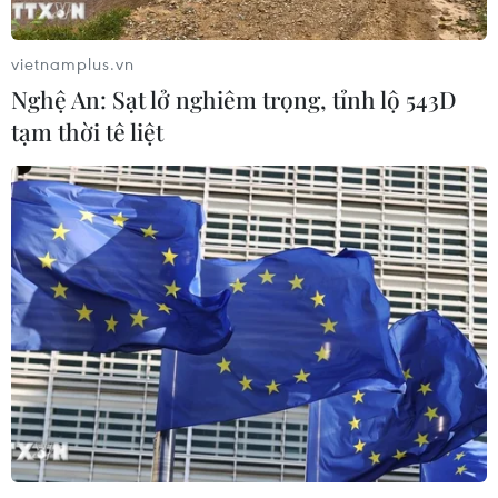
vietnamplus.vn
Nghệ An: Sạt lở nghiêm trọng, tỉnh lộ 543D
tạm thời tê liệt
TIN CÙNG CHUYÊN MỤC
Mỹ có đang chuẩn bị một
chiến lược mới nhằm vào Iran?
07/08/2026 10:08
Mỹ can thiệp khẩn cấp, ngăn
Israel mở rộng đòn trừng phạt
Hezbollah
07/08/2026 02:31