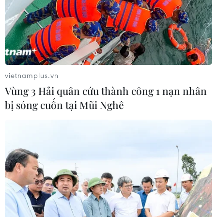
vietnamplus.vn
Vùng 3 Hải quân cứu thành công 1 nạn nhân
bị sóng cuốn tại Mũi Nghê
Hơn 100 binh sĩ Syria tử trận khi IS bất
ngờ tái chiếm Palmyra
11/12/2016 03:40
Báo cáo của SOHR cho biết khoảng 100 tay súng thuộc
lực lượng trung thành với chính phủ Syria đã bị IS sát