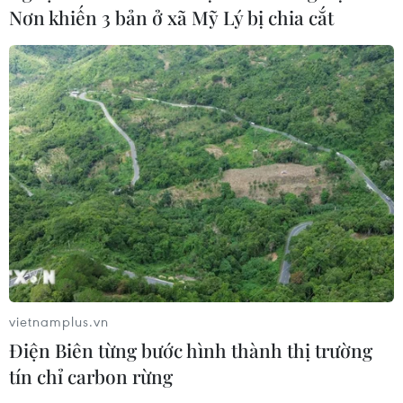
Nơn khiến 3 bản ở xã Mỹ Lý bị chia cắt
Xem thêm
CƠ QUAN CHỦ QUẢN: THÔNG TẤN XÃ VIỆT NAM
Tổng Biên tập: TRẦN TIẾN DUẨN
Phó Tổng Biên tập: NGUYỄN THỊ TÁM, KHÚC THANH
THỦY
vietnamplus.vn
Sở hữu trí tuệ
Quy định sử dụng
Điện Biên từng bước hình thành thị trường
RSS
Hỗ trợ
tín chỉ carbon rừng
Ngôn ngữ
TTXVN