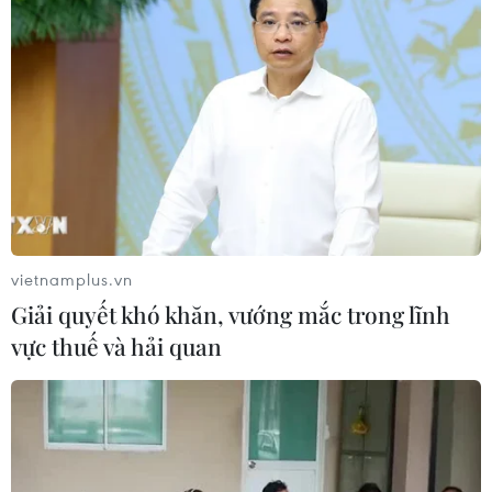
Trong khi đó các lực lượng của cảnh sát liên
bang và Bộ Nội vụ Iraq đang tập trung chiến
đấu ở mặt trận phía Nam. Tuy nhiên các lực
lượng này hiện đang dậm chân tại chỗ, không
tiến được thêm dù đã ở ngay cạnh sân bay
Mosul, nằm ở phía Nam thành phố./.
(Vietnam+)
vietnamplus.vn
Giải quyết khó khăn, vướng mắc trong lĩnh
vực thuế và hải quan