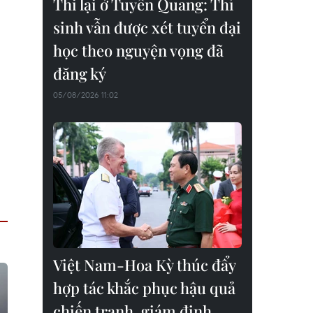
Thi lại ở Tuyên Quang: Thí
sinh vẫn được xét tuyển đại
học theo nguyện vọng đã
đăng ký
05/08/2026 11:02
Việt Nam-Hoa Kỳ thúc đẩy
hợp tác khắc phục hậu quả
chiến tranh, giám định