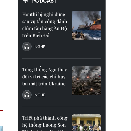
PODCAST
Houthi bị nghi đứng
sau vụ tấn công đánh
chìm tàu hàng Ấn Độ
trên Biển Đỏ
NGHE
Tổng thống Nga thay
đổi vị trí các chỉ huy
tại mặt trận Ukraine
NGHE
Triệt phá thành công
hệ thống Lương Sơn