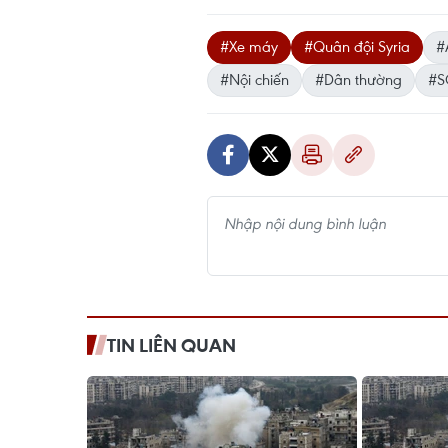
#Xe máy
#Quân đội Syria
#
#Nội chiến
#Dân thường
#S
TIN LIÊN QUAN