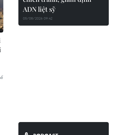
ADN liệt sỹ
05/08/2026 09:42
i
i
hế