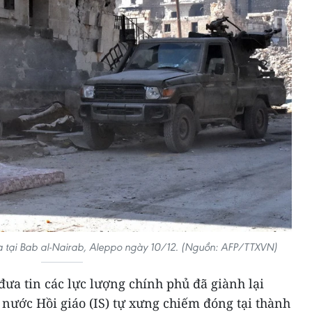
a tại Bab al-Nairab, Aleppo ngày 10/12. (Nguồn: AFP/TTXVN)
đưa tin các lực lượng chính phủ đã giành lại
nước Hồi giáo (IS) tự xưng chiếm đóng tại thành