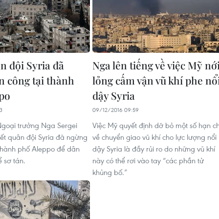
n đội Syria đã
Nga lên tiếng về việc Mỹ nớ
n công tại thành
lỏng cấm vận vũ khí phe nổ
po
dậy Syria
3
09/12/2016 09:59
Ngoại trưởng Nga Sergei
Việc Mỹ quyết định dỡ bỏ một số hạn c
iết quân đội Syria đã ngừng
về chuyển giao vũ khí cho lực lượng nổi
 thành phố Aleppo để dân
dậy Syria là đầy rủi ro do những vũ khí
 sơ tán.
này có thể rơi vào tay “các phần tử
khủng bố.”