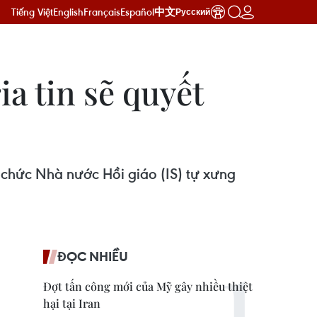
Tiếng Việt
English
Français
Español
中文
Русский
a tin sẽ quyết
ổ chức Nhà nước Hồi giáo (IS) tự xưng
ĐỌC NHIỀU
Đợt tấn công mới của Mỹ gây nhiều thiệt
hại tại Iran