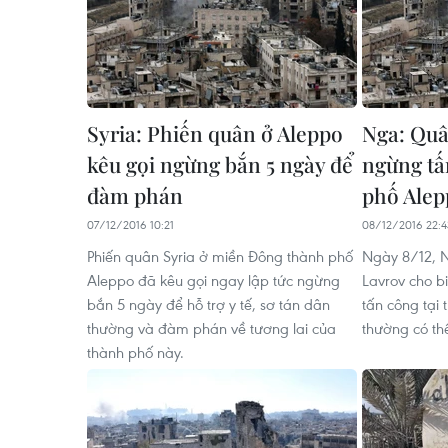
Syria: Phiến quân ở Aleppo
Nga: Quâ
kêu gọi ngừng bắn 5 ngày để
ngừng tấ
đàm phán
phố Alep
07/12/2016 10:21
08/12/2016 22:4
Phiến quân Syria ở miền Đông thành phố
Ngày 8/12, 
Aleppo đã kêu gọi ngay lập tức ngừng
Lavrov cho b
bắn 5 ngày để hỗ trợ y tế, sơ tán dân
tấn công tại
thường và đàm phán về tương lai của
thường có thể
thành phố này.