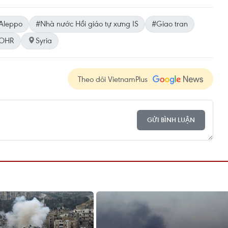
Aleppo
#Nhà nước Hồi giáo tự xưng IS
#Giao tran
OHR
Syria
Theo dõi VietnamPlus
GỬI BÌNH LUẬN