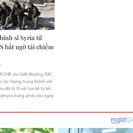
inh sĩ Syria tử
IS bất ngờ tái chiếm
0
 SOHR cho biết khoảng 100
c lực lượng trung thành với
a đã bị IS sát hại kể từ khi
 Palmyra bùng phát vào ngày