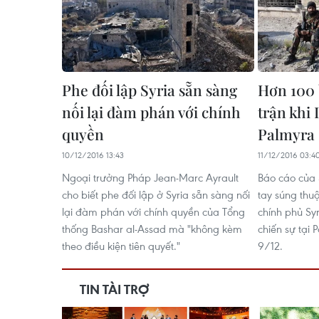
Phe đối lập Syria sẵn sàng
Hơn 100 b
nối lại đàm phán với chính
trận khi 
quyền
Palmyra
10/12/2016 13:43
11/12/2016 03:4
Ngoại trưởng Pháp Jean-Marc Ayrault
Báo cáo của
cho biết phe đối lập ở Syria sẵn sàng nối
tay súng thuộ
lại đàm phán với chính quyền của Tổng
chính phủ Syri
thống Bashar al-Assad mà "không kèm
chiến sự tại
theo điều kiện tiên quyết."
9/12.