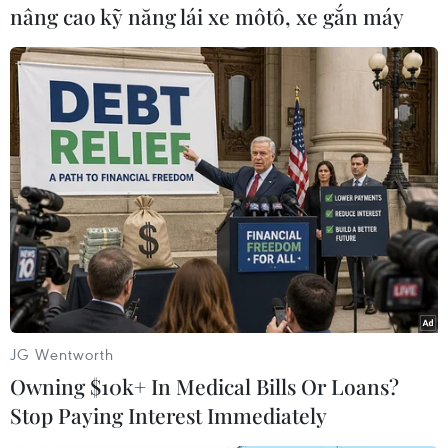
nâng cao kỹ năng lái xe môtô, xe gắn máy
#Camera hành trình
#Nhà nước Hồi giáo IS
JG Wentworth
#Chiến sự tại Syria
#IS tái chiếm Palmyra
Owning $10k+ In Medical Bills Or Loans?
#Di sản thế giới
#Quân chính phủ
Stop Paying Interest Immediately
#Tay súng thánh chiến
Syria