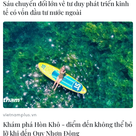
Sáu chuyển đổi lớn về tư duy phát triển kinh
tế có vốn đầu tư nước ngoài
CƠ QUAN CHỦ QUẢN: THÔNG TẤN XÃ VIỆT NAM
Tổng Biên tập: TRẦN TIẾN DUẨN
Phó Tổng Biên tập: NGUYỄN THỊ TÁM, KHÚC THANH
THỦY
Sở hữu trí tuệ
Quy định sử dụng
RSS
Hỗ trợ
Ngôn ngữ
TTXVN
vietnamplus.vn
Dịch vụ tin
Quảng cáo
Khám phá Hòn Khô - điểm đến không thể bỏ
Liên hệ
lỡ khi đến Quy Nhơn Đông