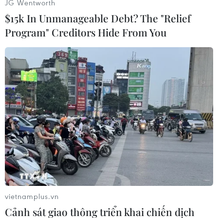
JG Wentworth
cường không kích vào buổi tối.
$15k In Unmanageable Debt? The "Relief
Program" Creditors Hide From You
Báo cáo của SOHR cho biết khoảng 100 tay súng
thuộc lực lượng trung thành với chính phủ đã bị
IS sát hại kể từ khi chiến sự bùng phát vào ngày
9/12.
Hồi tháng Năm năm ngoái, IS đã chiếm được
nhiều thành phố ở tỉnh Homs, bao gồm cả
Palmyra, nơi được UNESCO công nhận là Di sản
thế giới.
IS đã phá hủy nhiều công trình kiến trúc cổ ở
Palymya, trước khi bị quân Syria và Nga đánh
bật hồi tháng Ba vừa qua./.
vietnamplus.vn
(Viietnam+)
Cảnh sát giao thông triển khai chiến dịch