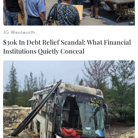
JG Wentworth
$30k In Debt Relief Scandal: What Financial
Institutions Quietly Conceal
Các binh sĩ trung thành với chính phủ Syria (Nguồn: AFP)
Theo Tổ chức Theo dõi Nhân quyền Syria SOHR,
lực lượng Nhà nước Hồi giáo IS ngày 10/12 đã
bất ngờ tái chiếm lại thành phố cổ Palmyra
trong bối cảnh quân chính phủ đang tập trung
lực lượng vào chiến trường Aleppo.