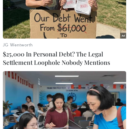
JG Wentworth
$25,000 In Personal Debt? The Legal
Settlement Loophole Nobody Mentions
Moskva bác bỏ thông tin nhiều binh sỹ
Nga thiệt mạng tại Syria
03/11/2016 23:38
Bộ quốc phòng Nga đã lên tiếng bác bỏ thông tin nói
rằng nhiều binh sỹ Nga đã bị thiệt mạng khi trực thăng