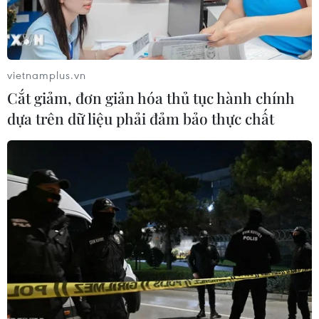
của Lực lượng Không quân-Vũ trụ nước này bị bắn ở
Syria.
vietnamplus.vn
Cắt giảm, đơn giản hóa thủ tục hành chính
dựa trên dữ liệu phải đảm bảo thực chất
Lực lượng phiến quân Nhà nước Hồi giáo