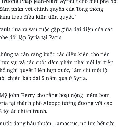
 trưởng Pháp Jean-Marc Ayrault cho biết phe đối
i đàm phán với chính quyền của Tổng thống
kèm theo điều kiện tiên quyết."
ault đưa ra sau cuộc gặp giữa đại diện của các
e đối lập Syria tại Paris.
Chúng ta cần ràng buộc các điều kiện cho tiến
thực sự, và các cuộc đàm phán phải nối lại trên
hổ nghị quyết Liên hợp quốc," ám chỉ một lộ
ội chiến kéo dài 5 năm qua ở Syria.
 Mỹ John Kerry cho rằng hoạt động "ném bom
yria tại thành phố Aleppo tương đương với các
à tội ác chiến tranh.
 nước đang hậu thuẫn Damascus, nỗ lực hết sức