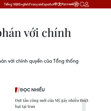
Tiếng Việt
English
Français
Español
中文
Русский
phán với chính
phán với chính quyền của Tổng thống
ĐỌC NHIỀU
Đợt tấn công mới của Mỹ gây nhiều thiệt
hại tại Iran