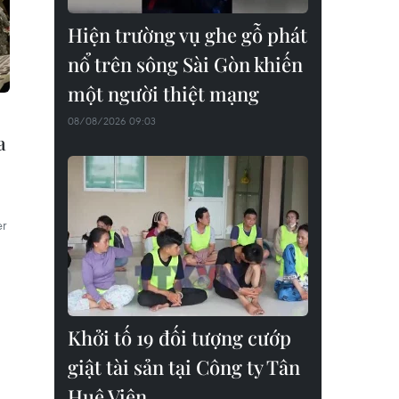
Hiện trường vụ ghe gỗ phát
nổ trên sông Sài Gòn khiến
một người thiệt mạng
08/08/2026 09:03
a
er
Khởi tố 19 đối tượng cướp
giật tài sản tại Công ty Tân
Huê Viên