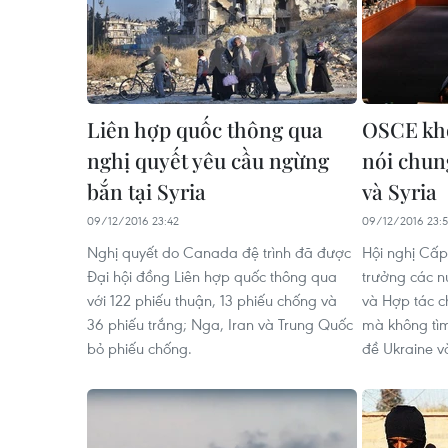
Liên hợp quốc thông qua
OSCE khô
nghị quyết yêu cầu ngừng
nói chun
bắn tại Syria
và Syria
09/12/2016 23:42
09/12/2016 23:
Nghị quyết do Canada đệ trình đã được
Hội nghị Cấp
Đại hội đồng Liên hợp quốc thông qua
trưởng các n
với 122 phiếu thuận, 13 phiếu chống và
và Hợp tác c
36 phiếu trắng; Nga, Iran và Trung Quốc
mà không tìm
bỏ phiếu chống.
đề Ukraine và