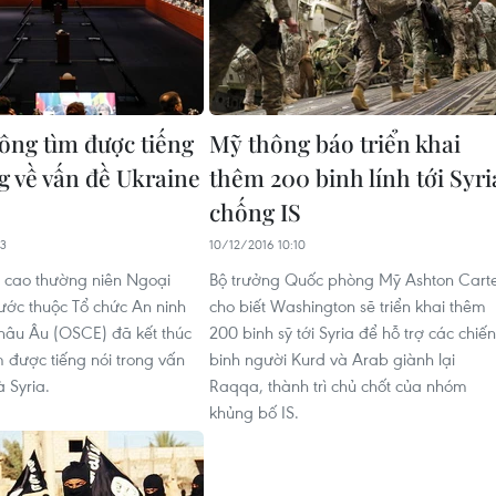
ng tìm được tiếng
Mỹ thông báo triển khai
g về vấn đề Ukraine
thêm 200 binh lính tới Syri
chống IS
53
10/12/2016 10:10
 cao thường niên Ngoại
Bộ trưởng Quốc phòng Mỹ Ashton Cart
ước thuộc Tổ chức An ninh
cho biết Washington sẽ triển khai thêm
hâu Âu (OSCE) đã kết thúc
200 binh sỹ tới Syria để hỗ trợ các chiến
 được tiếng nói trong vấn
binh người Kurd và Arab giành lại
 Syria.
Raqqa, thành trì chủ chốt của nhóm
khủng bố IS.