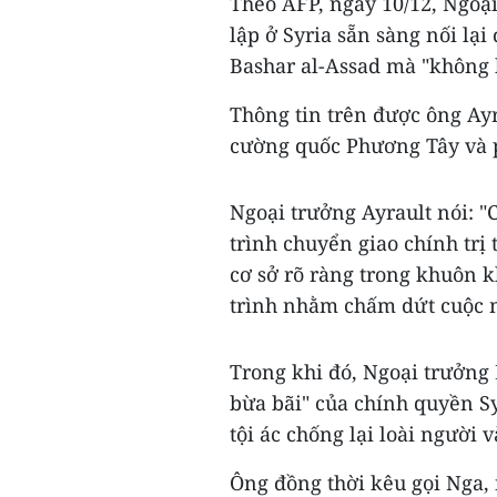
Theo AFP, ngày 10/12, Ngoại
lập ở Syria sẵn sàng nối lạ
Bashar al-Assad mà "không 
Thông tin trên được ông Ayr
cường quốc Phương Tây và ph
Ngoại trưởng Ayrault nói: "
trình chuyển giao chính trị 
cơ sở rõ ràng trong khuôn k
trình nhằm chấm dứt cuộc n
Trong khi đó, Ngoại trưởng
bừa bãi" của chính quyền S
tội ác chống lại loài người v
Ông đồng thời kêu gọi Nga,