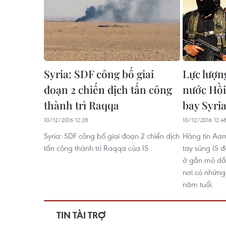
Syria: SDF công bố giai
Lực lượn
đoạn 2 chiến dịch tấn công
nước Hồi
thành trì Raqqa
bay Syri
10/12/2016 12:28
10/12/2016 12:4
Syria: SDF công bố giai đoạn 2 chiến dịch
Hãng tin Aam
tấn công thành trì Raqqa của IS
tay súng IS 
ở gần mỏ dầu
nơi có những 
năm tuổi.