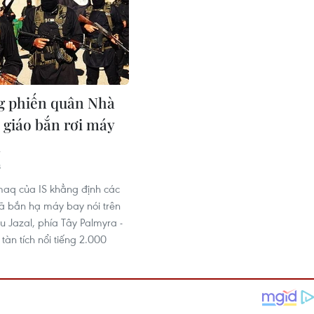
g phiến quân Nhà
 giáo bắn rơi máy
a
8
aq của IS khẳng định các
đã bắn hạ máy bay nói trên
 Jazal, phía Tây Palmyra -
tàn tích nổi tiếng 2.000