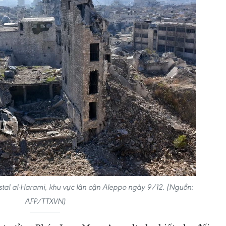
tal al-Harami, khu vực lân cận Aleppo ngày 9/12. (Nguồn:
AFP/TTXVN)