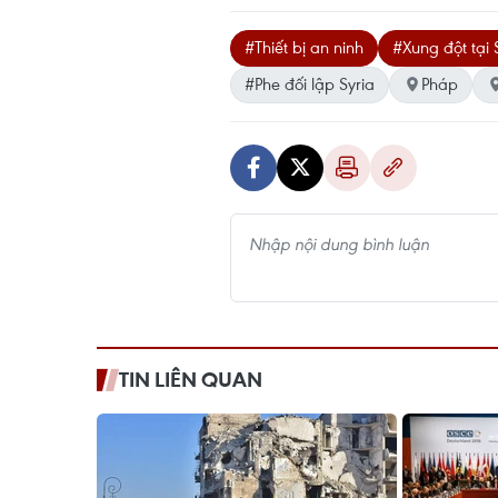
#Thiết bị an ninh
#Xung đột tại 
#Phe đối lập Syria
Pháp
TIN LIÊN QUAN