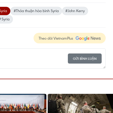
Syria
#Thỏa thuận hòa bình Syria
#John Kerry
Syria
Theo dõi VietnamPlus
GỬI BÌNH LUẬN