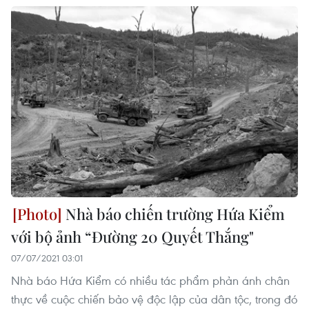
Nhà báo chiến trường Hứa Kiểm
với bộ ảnh “Đường 20 Quyết Thắng"
07/07/2021 03:01
Nhà báo Hứa Kiểm có nhiều tác phẩm phản ánh chân
thực về cuộc chiến bảo vệ độc lập của dân tộc, trong đó