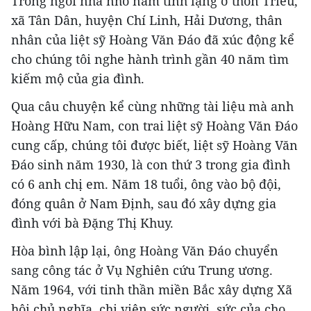
Trong ngôi nhà nhỏ nằm tĩnh lặng ở thôn Triều,
xã Tân Dân, huyện Chí Linh, Hải Dương, thân
nhân của liệt sỹ Hoàng Văn Đáo đã xúc động kể
cho chúng tôi nghe hành trình gần 40 năm tìm
kiếm mộ của gia đình.
Qua câu chuyện kể cùng những tài liệu mà anh
Hoàng Hữu Nam, con trai liệt sỹ Hoàng Văn Đáo
cung cấp, chúng tôi được biết, liệt sỹ Hoàng Văn
Đáo sinh năm 1930, là con thứ 3 trong gia đình
có 6 anh chị em. Năm 18 tuổi, ông vào bộ đội,
đóng quân ở Nam Định, sau đó xây dựng gia
đình với bà Đặng Thị Khuy.
Hòa bình lập lại, ông Hoàng Văn Đáo chuyển
sang công tác ở Vụ Nghiên cứu Trung ương.
Năm 1964, với tinh thần miền Bắc xây dựng Xã
hội chủ nghĩa, chi viện sức người, sức của cho