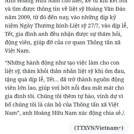
Anh Hoàng Hữu Nam cho biết, kể từ khi kết nối
và tìm được thông tin về liệt sỹ Hoàng Văn Đáo
năm 2009, từ đó đến nay, vào những dịp kỷ
niệm Ngày Thương binh-Liệt sỹ 27/7, vào dịp lễ,
Tết, gia đình anh đều nhận được sự thăm hỏi,
động viên, giúp đỡ của cơ quan Thông tấn xã
Việt Nam.
“Những hành động như tạo việc làm cho con
liệt sỹ, thăm khỏi thân nhân liệt sỹ khi ốm đau,
tặng quà dịp lễ, Tết... đã trở thành nguồn động
viên lớn lao, giúp vơi bớt nỗi đau mất mát cho
gia đình tôi. Chúng tôi thêm tự hào, vinh dự vì
bố chúng tôi là cán bộ của Thông tấn xã Việt
Nam”, anh Hoàng Hữu Nam xúc động chia sẻ./.
(TTXVN/Vietnam+)