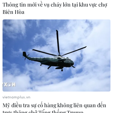
thu hút đông đảo du khách đến tham quan, tìm hiểu tục
Thông tin mới về vụ cháy lớn tại khu vực chợ
lệ văn hóa truyền thống của Bắc Ninh.
Biên Hòa
vietnamplus.vn
Mỹ điều tra sự cố hàng không liên quan đến
trực thăng chở Tổng thống Trump