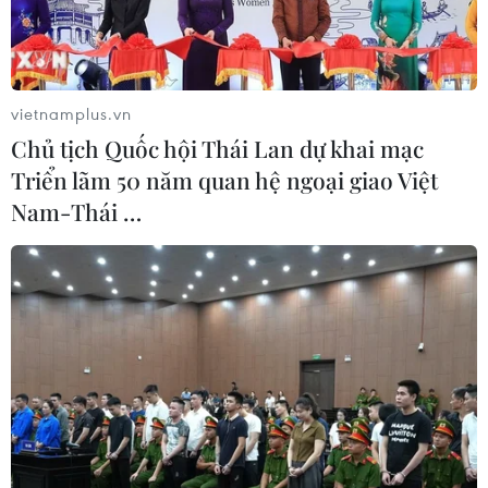
chức.
vietnamplus.vn
Chủ tịch Quốc hội Thái Lan dự khai mạc
Triển lãm 50 năm quan hệ ngoại giao Việt
Nam-Thái …
Thử thách trong trò chơi đi cầu khỉ thu hút nhiều vận động viên
nhỏ tuổi tham gia. (Ảnh: Xuân Tiến/TTXVN)