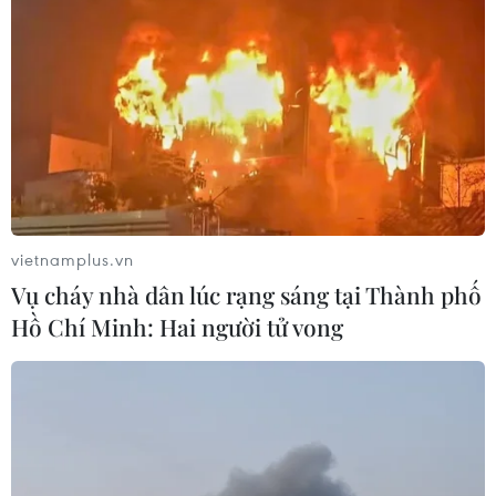
(TTXVN/Vietnam+)
vietnamplus.vn
Vụ cháy nhà dân lúc rạng sáng tại Thành phố
Hồ Chí Minh: Hai người tử vong
#trò chơi dân gian
#làng biển Diễn Bích
#giao lưu văn hóa
#Nghệ An
Nghệ An