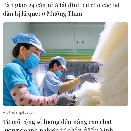
Bàn giao 24 căn nhà tái định cư cho các hộ
dân bị lũ quét ở Mường Than
Mang trống lớn ra đánh, cổ vũ cho các động viên tham gia leo
chuối, tạo không khí sôi động, hoạt náo. (Ảnh: Xuân
Tiến/TTXVN)
vietnamplus.vn
Từ mở rộng số lượng đến nâng cao chất
lượng doanh nghiệp tư nhân ở Tây Ninh