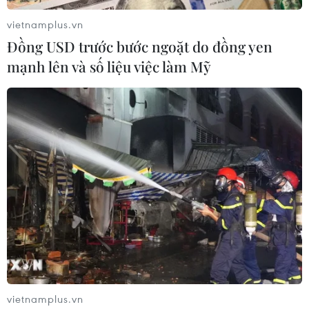
vietnamplus.vn
Đồng USD trước bước ngoặt do đồng yen
mạnh lên và số liệu việc làm Mỹ
Tưng bừng Lễ hội rước pháo Đồng Kỵ ngày
mùng 4 Tết
13/02/2024 09:37
Hội Đồng Kỵ năm nào cũng là một trong những lễ hội
vietnamplus.vn