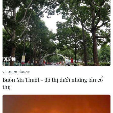
gắng hoàn tất lượt chơi của bản thân trong tiếng reo hò, cổ vũ
sôi nổi của người dân. (Ảnh: Xuân Tiến/TTXVN)
vietnamplus.vn
Buôn Ma Thuột - đô thị dưới những tán cổ
thụ
Vận động viên này đã cởi áo để tăng độ ma sát giữa cơ thể và
thân chuối, quyết tâm leo lên cao hơn để giành phần thưởng.
(Ảnh: Xuân Tiến/TTXVN)