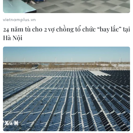
Đà Nẵng lần đầu đăng cai chung kết
Hoa hậu Di sản toàn cầu 2026
vietnamplus.vn
05/08/2026 11:01
24 năm tù cho 2 vợ chồng tổ chức “bay lắc” tại
Hà Nội
Đà Nẵng chi gần 38 tỷ đồng trang trí
Tết Đinh Mùi 2027
05/08/2026 10:58
Giới thiệu Bộ sách Tuyển tập các tác
phẩm chọn lọc của Tổng Tư lệnh
Fidel Castro Ruz
05/08/2026 10:10