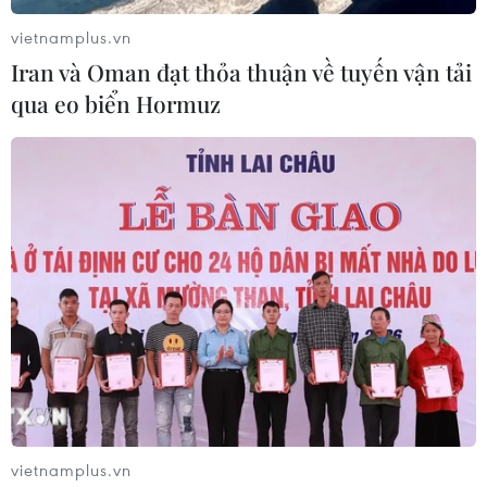
vietnamplus.vn
Iran và Oman đạt thỏa thuận về tuyến vận tải
qua eo biển Hormuz
Trò chơi đi cầu khỉ được người dân các làng biển trên địa bàn
xã Diễn Bích, huyện Diễn Châu, tỉnh Nghệ An, tổ chức. (Ảnh:
Xuân Tiến/TTXVN)
vietnamplus.vn