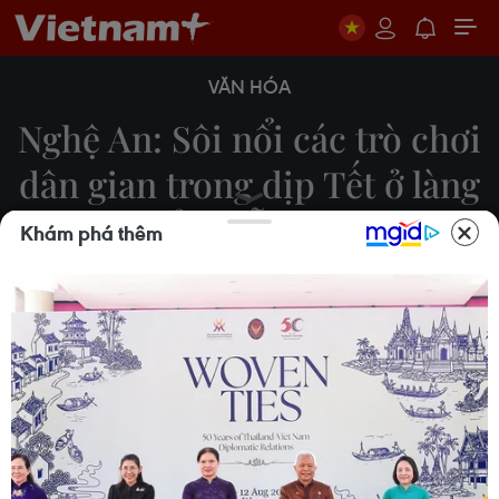
VĂN HÓA
Nghệ An: Sôi nổi các trò chơi
dân gian trong dịp Tết ở làng
biển Diễn Bích
Khám phá thêm
Xuân Tiến
13/02/2024 12:18
Cứ dịp Tết đến, Xuân về, tại làng biển Diễn Bích,
huyện Diễn Châu, tỉnh Nghệ An, các trò chơi dân
gian mang đậm nét đẹp văn hóa và giá trị truyền
thống lại được nhân dân ở làng biển đứng ra tổ