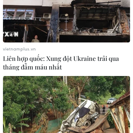
vietnamplus.vn
Liên hợp quốc: Xung đột Ukraine trải qua
tháng đẫm máu nhất
TIN CÙNG CHUYÊN MỤC
Chủ tịch Quốc hội Thái Lan dự khai
mạc Triển lãm 50 năm quan hệ ngoại
giao Việt Nam-Thái Lan
06/08/2026 05:48