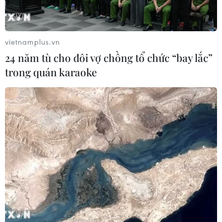
vietnamplus.vn
24 năm tù cho đôi vợ chồng tổ chức “bay lắc”
trong quán karaoke
Sự vội vàng, thiếu cẩn trọng của vận động viên nhỏ tuổi đã bị
“đánh bật” khỏi thân tre. (Ảnh: Xuân Tiến/TTXVN)