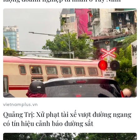
Nỗ lực để đưa cơ thể lên cao dần, tiến đến khu vực ngọn cây có
cắm rất nhiều phần quà thưởng của Ban tổ chức. (Ảnh: Xuân
Tiến/TTXVN)
vietnamplus.vn
Quảng Trị: Xử phạt tài xế vượt đường ngang
có tín hiệu cảnh báo đường sắt
Những vận động viên tham gia thử thách leo cây chuối đang cố