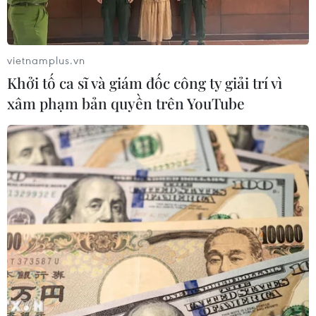
vietnamplus.vn
Khởi tố ca sĩ và giám đốc công ty giải trí vì
xâm phạm bản quyền trên YouTube
Hội Xuân dâng Bác nổi bật bản sắc văn
hóa các dân tộc Tây Bắc
13/02/2024 09:39
Hội Xuân dâng Bác là hoạt động được tổ chức thường
niên mang nhiều ý nghĩa, tạo không khí vui tươi, thắt
chặt tinh thân đoàn kết của Đảng bộ, chính quyền, nhân
dân thành phố Sơn La.