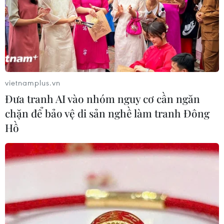
vươn mình
03/08/2026 15:58
Hơn 400 tác phẩm gốm tâm linh
được trưng bày trên đỉnh núi Bà Đen
trong tháng 8
vietnamplus.vn
03/08/2026 09:52
Đưa tranh AI vào nhóm nguy cơ cần ngăn
chặn để bảo vệ di sản nghề làm tranh Đông
Tác phẩm điện ảnh “Mưa đỏ” và
Hồ
hành trình gắn kết chiến lược Việt-
Lào
03/08/2026 07:23
Độc đáo ngôi chùa gần 200
năm tuổi tại Đồng Tháp
03/08/2026 07:22