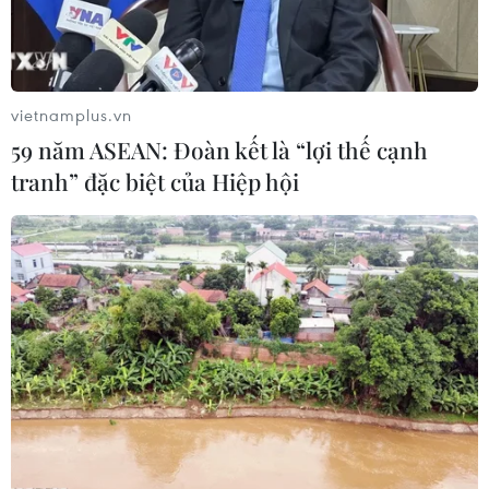
hướng từ tỉnh Ninh Thuận-Thành phố Hồ Chí Minh.
vietnamplus.vn
59 năm ASEAN: Đoàn kết là “lợi thế cạnh
tranh” đặc biệt của Hiệp hội
Kom Tum: Tai nạn liên hoàn trên đèo Lò
Xo khiến 1 người đi xe máy tử vong
21/01/2024 14:50