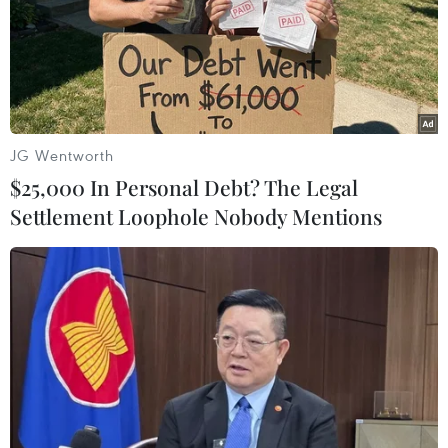
JG Wentworth
$25,000 In Personal Debt? The Legal
Settlement Loophole Nobody Mentions
Đồng Nai: Tai nạn liên hoàn giữa 6 ôtô
trên cao tốc Phan Thiết-Dầu Giây
13/02/2024 13:56
Khoảng 16 giờ 50 ngày 13/2, trên cao tốc Phan Thiết-
Dầu Giây (km 91 đoạn qua huyện Cẩm Mỹ) xảy ra vụ
tai nạn giao thông liên hoàn giữa 6 ôtô di chuyển