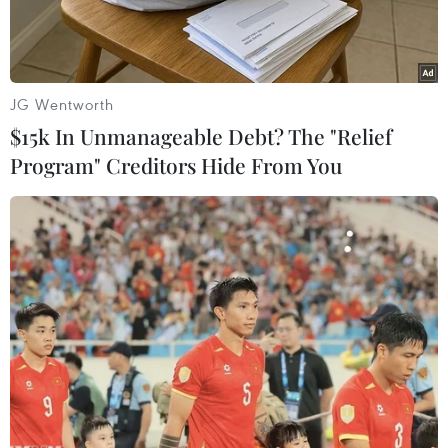
thương.
JG Wentworth
$15k In Unmanageable Debt? The "Relief
Program" Creditors Hide From You
(Ảnh minh họa: TTXVN phát)
Khoảng 6 giờ 30 phút, ngày 23/2, trên Quốc lộ
1A đoạn qua địa bàn xóm Bắc Sơn, xã Nghi