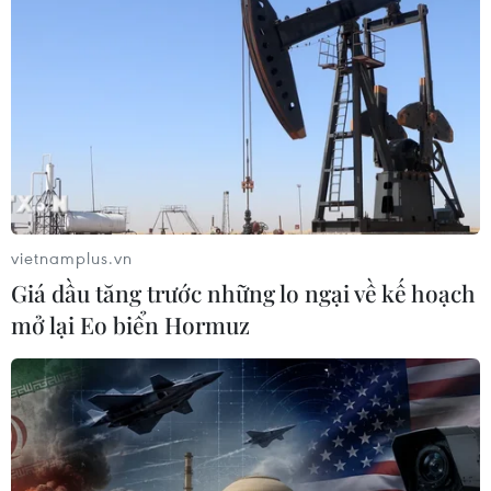
vietnamplus.vn
Giá dầu tăng trước những lo ngại về kế hoạch
mở lại Eo biển Hormuz
TIN CÙNG CHUYÊN MỤC
Tháng 12/2026 hoàn thành mở rộng