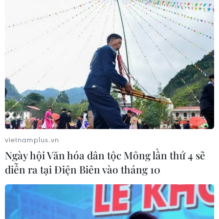
06/08/2026 09:00
Dự án mở rộng đường Nguyễn Tuân
tăng kết nối khu vực phía Tây Nam
Hà Nội
06/08/2026 08:19
Đắk Lắk: Điều tra, khắc phục sự cố
nhiều phương tiện thủng lốp trên
cao tốc
vietnamplus.vn
06/08/2026 07:14
Ngày hội Văn hóa dân tộc Mông lần thứ 4 sẽ
diễn ra tại Điện Biên vào tháng 10
Đại biểu Quốc hội băn khoăn khả
năng cân đối vốn 2 siêu dự án giao
thông
06/08/2026 07:00