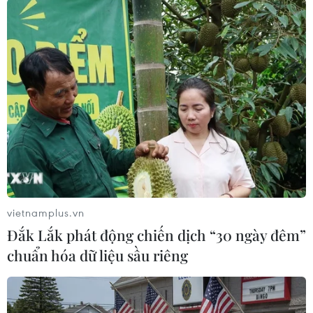
hỏng.
(TTXVN/Vietnam+)
vietnamplus.vn
Đắk Lắk phát động chiến dịch “30 ngày đêm”
chuẩn hóa dữ liệu sầu riêng
#tai nạn liên hoàn
#tử vong
#quốc lộ 1A