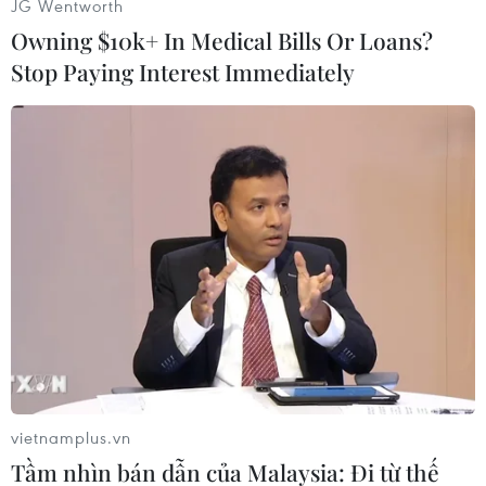
JG Wentworth
Owning $10k+ In Medical Bills Or Loans?
Stop Paying Interest Immediately
Hiện trường vụ tai nạn. (Ảnh: TTXVN phát)
Tai nạn xảy ra vào giờ cao điểm đã khiến Quốc
lộ 1A đoạn qua địa bàn huyện Nghi Lộc bị ách
vietnamplus.vn
tắc cục bộ.
Tầm nhìn bán dẫn của Malaysia: Đi từ thế