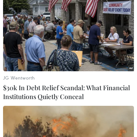
Nghệ An
Theo dõi VietnamPlus
JG Wentworth
$30k In Debt Relief Scandal: What Financial
TIN LIÊN QUAN
Institutions Quietly Conceal