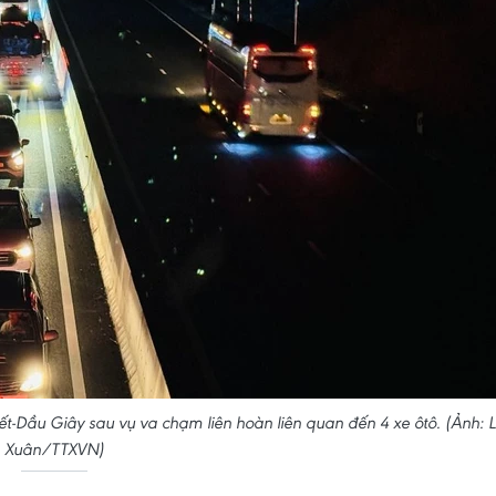
t-Dầu Giây sau vụ va chạm liên hoàn liên quan đến 4 xe ôtô. (Ảnh: 
Xuân/TTXVN)