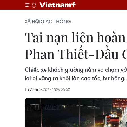
XÃ HỘI
GIAO THÔNG
Tai nạn liên hoàn
Phan Thiết-Dầu 
Chiếc xe khách giường nằm va chạm với 
lại bị văng ra khỏi làn cao tốc, hư hỏng.
Lê Xuân
16/02/2024 23:07