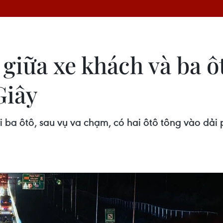
 giữa xe khách và ba ô
Giây
ba ôtô, sau vụ va chạm, có hai ôtô tông vào dải