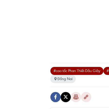
#cao tốc Phan Thiết-Dầu Giây
#
Đồng Nai