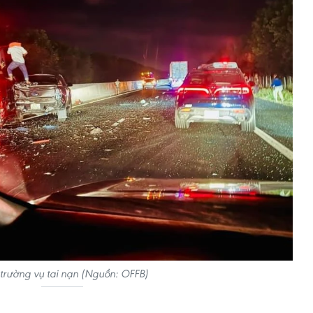
 trường vụ tai nạn (Nguồn: OFFB)