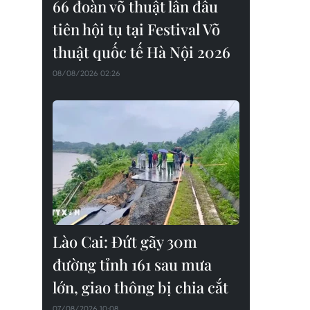
66 đoàn võ thuật lần đầu
tiên hội tụ tại Festival Võ
thuật quốc tế Hà Nội 2026
08/08/2026 02:26
Lào Cai: Đứt gãy 30m
đường tỉnh 161 sau mưa
lớn, giao thông bị chia cắt
07/08/2026 10:08