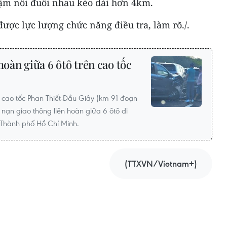
hậm nối đuôi nhau kéo dài hơn 4km.
ợc lực lượng chức năng điều tra, làm rõ./.
hoàn giữa 6 ôtô trên cao tốc
 cao tốc Phan Thiết-Dầu Giây (km 91 đoạn
nạn giao thông liên hoàn giữa 6 ôtô di
-Thành phố Hồ Chí Minh.
(TTXVN/Vietnam+)