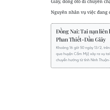
Giây, dòng ôtô di chuyển c
Nguyên nhân vụ việc đang đư
Đồng Nai: Tai nạn liên 
Phan Thiết-Dầu Giây
Khoảng 16 giờ 50 ngày 13/2, trên
qua huyện Cẩm Mỹ) xảy ra vụ tai 
chuyển hướng từ tỉnh Ninh Thuận