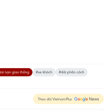
tai nạn giao thông
#xe khách
#dải phân cách
Theo dõi VietnamPlus