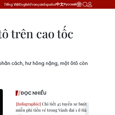
Tiếng Việt
English
Français
Español
中文
Русский
tô trên cao tốc
 phân cách, hư hỏng nặng, một ôtô còn
ĐỌC NHIỀU
Chi tiết 45 tuyến xe buýt
miễn phí tiền vé trong Vành đai 1 ở Hà