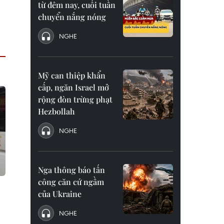
từ đêm nay, cuối tuần
chuyển nắng nóng
NGHE
Mỹ can thiệp khẩn
cấp, ngăn Israel mở
rộng đòn trừng phạt
Hezbollah
NGHE
Nga thông báo tấn
công căn cứ ngầm
của Ukraine
NGHE