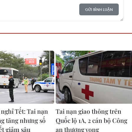
GỬI BÌNH LUẬN
 nghỉ Tết: Tai nạn
Tai nạn giao thông trên
ng tăng nhưng số
Quốc lộ 1A, 2 cán bộ Công
ết giảm sâu
an thương vong