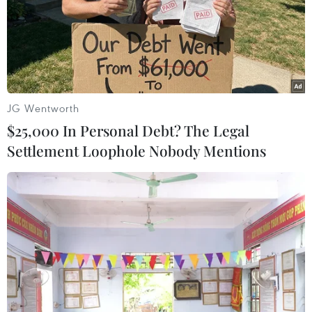
05/04/2019 11:37
Nằm cách bờ biển Hội An khoảng hơn 2km, đảo cát
mới hình thành trên khu vực tuyến đường thủy nội địa
Hội An-Cù Lao Chàm, rộng hơn 15ha và đang có xu
hướng tăng dần kích thước cả chiều dài lẫn rộng.
JG Wentworth
$25,000 In Personal Debt? The Legal
Settlement Loophole Nobody Mentions