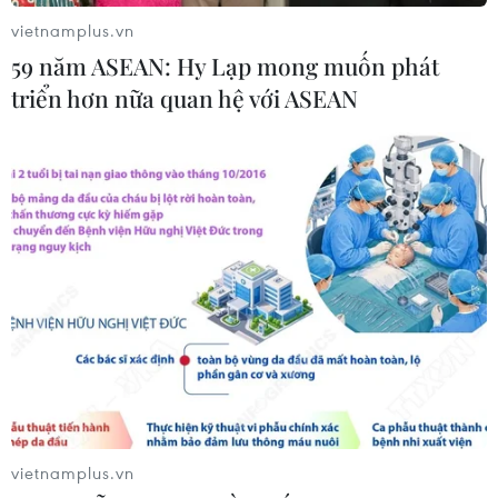
vietnamplus.vn
59 năm ASEAN: Hy Lạp mong muốn phát
triển hơn nữa quan hệ với ASEAN
Chuyên gia Hà Lan đề xuất xây đảo nhân
tạo chống sạt lở bờ biển Hội An
10/04/2019 14:56
Sau khi khảo sát, các chuyên gia Hà Lan đề xuất giải
pháp đầu tư xây dựng các đảo nhân tạo ven bờ, để
hạn chế sóng đánh thẳng vào bờ gây sạt lở bờ biển ở
Hội An.
vietnamplus.vn