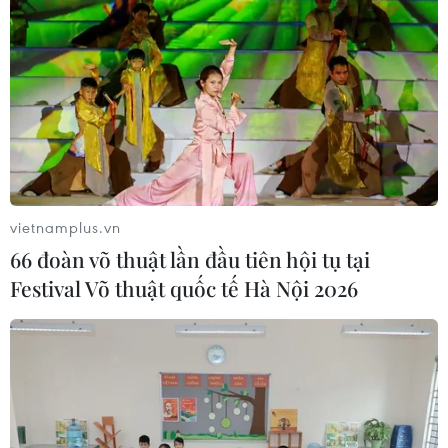
07/08/2026 07:28
Di dời hộ dân bị ảnh hưởng bụi, mùi
khét, tiếng ồn từ Trung tâm Điện lực
Vĩnh Tân
07/08/2026 07:10
vietnamplus.vn
Hà Nội quyết liệt xử lý các "điểm
66 đoàn võ thuật lần đầu tiên hội tụ tại
nghẽn" úng ngập, môi trường đô thị
Festival Võ thuật quốc tế Hà Nội 2026
07/08/2026 06:51
Kiểm soát rác thải từ nguồn - Giải
pháp bảo vệ kênh rạch TP Hồ Chí
Minh trong mùa mưa