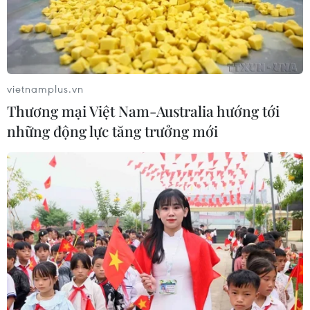
Khẩn trương phân luồng giao thông
sau vụ sạt lở trên tuyến ĐT161 ở Lào
Cai
vietnamplus.vn
07/08/2026 02:37
Thương mại Việt Nam-Australia hướng tới
những động lực tăng trưởng mới
Thời tiết ngày 7/8: Bắc Bộ và Bắc
Trung Bộ giảm mưa về đêm, cục bộ
có mưa to
06/08/2026 23:15
Kế hoạch hành động phòng, chống
bão, lũ, thiên tai cực đoan và biến đổi
khí hậu
06/08/2026 23:00