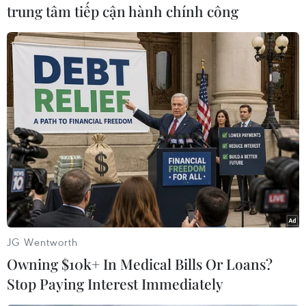
trung tâm tiếp cận hành chính công
#Đảo nhân tạo
#Sạt lở bờ biển Hội An
#Biển Cửa Đại
TP. Đà Nẵng
Quảng Nam
Theo dõi VietnamPlus
TIN LIÊN QUAN
JG Wentworth
Owning $10k+ In Medical Bills Or Loans?
Stop Paying Interest Immediately