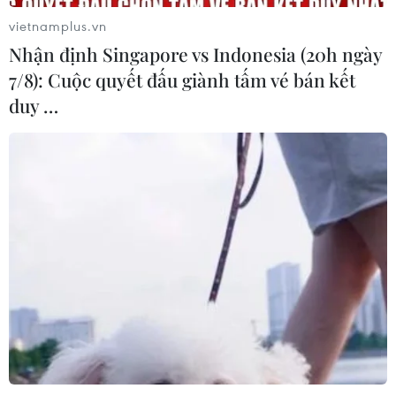
vietnamplus.vn
Xem thêm
Nhận định Singapore vs Indonesia (20h ngày
7/8): Cuộc quyết đấu giành tấm vé bán kết
duy …
CƠ QUAN CHỦ QUẢN: THÔNG TẤN XÃ VIỆT NAM
Tổng Biên tập: TRẦN TIẾN DUẨN
Phó Tổng Biên tập: NGUYỄN THỊ TÁM, KHÚC THANH
THỦY
Sở hữu trí tuệ
Quy định sử dụng
RSS
Hỗ trợ
Ngôn ngữ
TTXVN