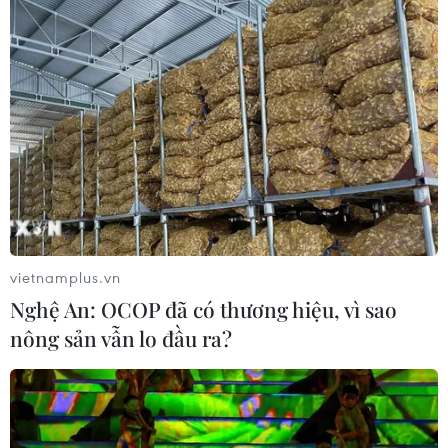
diện rộng ở khu vực Bắc Bộ và Trung
Bộ
07/08/2026 08:58
Từ Quảng Ninh đến Quảng Trị chủ
động ứng phó với áp thấp nhiệt đới
07/08/2026 08:21
Hạn hán nghiêm trọng đe dọa "huyết
vietnamplus.vn
mạch" kinh tế châu Âu
Nghệ An: OCOP đã có thương hiệu, vì sao
07/08/2026 07:58
nông sản vẫn lo đầu ra?
17 giờ ngày 7/8, mở cửa tràn xả mặt
điều tiết hồ chứa thủy điện Lai Châu