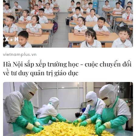
07/08/2026 04:47
Miền Bắc giảm mưa từ đêm
nay, cuối tuần chuyển nắng nóng
07/08/2026 04:41
vietnamplus.vn
Hà Nội sắp xếp trường học - cuộc chuyển đổi
Xuất hiện áp thấp nhiệt đới trên khu
về tư duy quản trị giáo dục
vực vịnh Bắc Bộ
07/08/2026 03:54
Lào Cai khẩn trương tìm kiếm 2
người mất tích do mưa lũ
07/08/2026 03:04