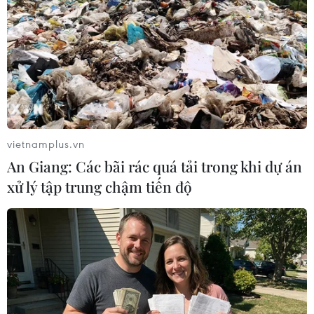
và nhiều khách sạn tiếp tục bị đe dọa.
vietnamplus.vn
An Giang: Các bãi rác quá tải trong khi dự án
xử lý tập trung chậm tiến độ
Xuất hiện đảo cát mới nổi rộng hơn 15ha
trên vùng biển Hội An