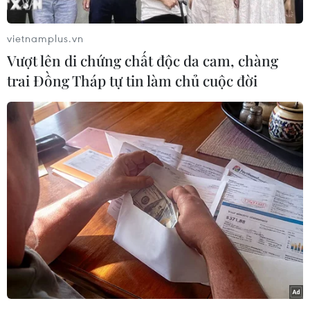
Ủy ban Nhân dân tỉnh Quảng Nam nghiên cứu
thông tin báo điện tử Thanh niên phản ánh liên
vietnamplus.vn
quan đến đề xuất làm đảo nhân tạo chống sạt lở
Vượt lên di chứng chất độc da cam, chàng
bờ biển Hội An.
trai Đồng Tháp tự tin làm chủ cuộc đời
[Xuất hiện đảo cát mới nổi rộng hơn 15ha
trên vùng biển Hội An]
Trước đó, báo điện tử Thanh niên ngày 11/4 có
đăng bài
"Đề xuất làm đảo nhân tạo chống sạt lở
bờ biển Hội An,"
trong đó có nêu: "Khu vực sạt lở
bờ biển Cửa Đại nằm trong vùng bảo vệ Di sản
Văn hóa thế giới Hội An nên cần cẩn trọng để
đưa ra giải pháp tối ưu."
Về việc này, Thủ tướng Chính phủ yêu cầu Bộ
Nông nghiệp và Phát triển nông thôn và Ủy ban