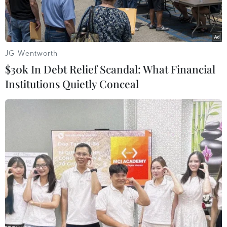
JG Wentworth
$30k In Debt Relief Scandal: What Financial
Institutions Quietly Conceal
Hàng loạt công trình phục vụ du lịch của khu nghỉ dưỡng tại
Cửa Đại bị sóng biển cuốn phăng. (Ảnh: Đỗ Trưởng/TTXVN)
Thủ tướng Chính phủ Nguyễn Xuân Phúc yêu
cầu Bộ Nông nghiệp và Phát triển nông thôn và