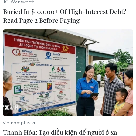
JG Wentworth
Nhân dân tỉnh Quảng Nam nghiên cứu, báo cáo
Buried In $10,000+ Of High-Interest Debt?
Thủ tướng Chính phủ./.
Read Page 2 Before Paying
(TTXVN/Vietnam+)
vietnamplus.vn
Thanh Hóa: Tạo điều kiện để người ở xa
#Thủ tướng Nguyễn Xuân Phúc
#Báo điện tử Thanh niên