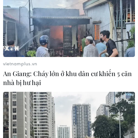
vietnamplus.vn
An Giang: Cháy lớn ở khu dân cư khiến 5 căn
nhà bị hư hại