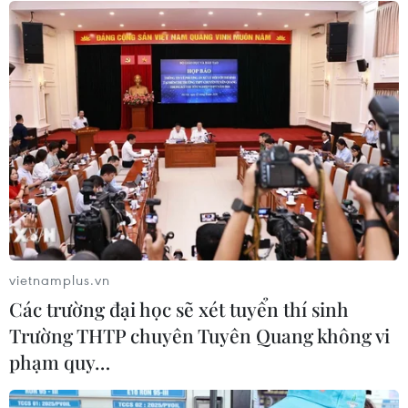
04/08/2026 04:29
Giá vàng trong nước giảm, SJC giao
dịch xuống ngưỡng 140 triệu đồng
04/08/2026 02:22
Giá vàng ngày 4/8: Bảng giá tại các
công ty vàng bạc đá quý
04/08/2026 01:40
vietnamplus.vn
Các trường đại học sẽ xét tuyển thí sinh
Xem thêm
Trường THTP chuyên Tuyên Quang không vi
phạm quy…