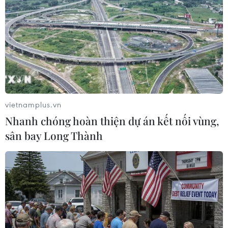
vietnamplus.vn
Nhanh chóng hoàn thiện dự án kết nối vùng,
sân bay Long Thành
#chợ thuốc
#khẩu trang
#170 người tử vong
#3 công dân
#Hà Nội