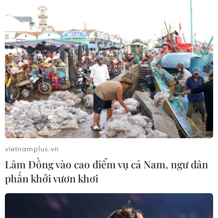
Nếu nhiễm virus corona (nCOV), khi khởi phát, người
bệnh có thể diễn biến đến viêm phổi nặng, suy hô hấp
tiến triển và tử vong, đặc biệt ở những người có bệnh
mạn tính, suy giảm miễn dịch.
vietnamplus.vn
Lâm Đồng vào cao điểm vụ cá Nam, ngư dân
phấn khởi vươn khơi