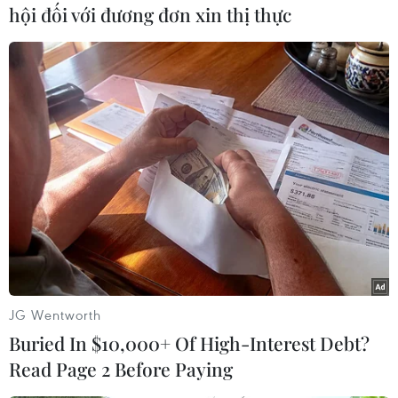
hội đối với đương đơn xin thị thực
giá chỉ khoảng trên dưới 100.000 đồng nay đã
lên đến hơn 200.000 đồng, một số loại như dịch
sát trùng Aniosgel 500 ml thường dùng trong
các cơ sở y tế hiện có giá bán tới hơn 600.000
đồng trên Shopee. Sản phẩm tương tự, nếu mua
vào thời điểm trước khi "cháy hàng," giá chưa
đến 200.000 đồng.
JG Wentworth
Buried In $10,000+ Of High-Interest Debt?
Read Page 2 Before Paying