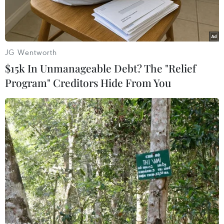
JG Wentworth
$15k In Unmanageable Debt? The "Relief
Program" Creditors Hide From You
Kinh hoàng cảnh tượng chen lấn, tranh giành nhau mua hộp
khẩu trang ở chợ thuốc Hapulico, Thanh Xuân, Hà Nội. (Ảnh:
Sơn Bách/Vietnam+)
Trưa ngày 31/1, hàng nghìn người đổ về khu