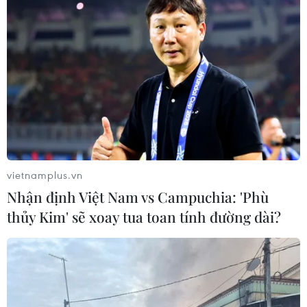
Hà Nội: Khẩu trang y tế, nước rửa
tay loạn giá, cháy hàng
31/01/2020 07:28
Sau thông tin 3 bệnh nhân nhiễm virus Corona là người
Việt, trong đó có 2 người Hà Nội, tại các cửa hàng thiết
bị y tế, các hiệu thuốc "cháy hàng, loạn giá" mặt hàng
khẩu trang y tế, nước rửa tay.
vietnamplus.vn
Nhận định Việt Nam vs Campuchia: 'Phù
thủy Kim' sẽ xoay tua toan tính đường dài?