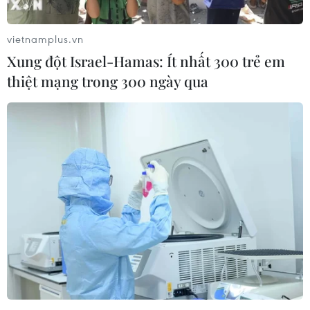
vietnamplus.vn
Xung đột Israel-Hamas: Ít nhất 300 trẻ em
thiệt mạng trong 300 ngày qua
Bộ Y tế: Thêm 3 ca là công dân Việt Nam
dương tính với virus corona
30/01/2020 09:41
Một trường hợp đang được cách ly và điều trị tại Bệnh
viện đa khoa tỉnh Thanh Hóa, 2 trường hợp còn lại đang
cách ly và điều trị tại cơ sở 2 của Bệnh viện Bệnh Nhiệt
đới Trung ương.