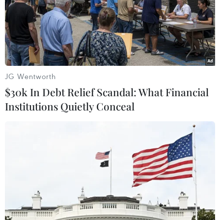
Theo dõi VietnamPlus
JG Wentworth
$30k In Debt Relief Scandal: What Financial
TIN LIÊN QUAN
Institutions Quietly Conceal