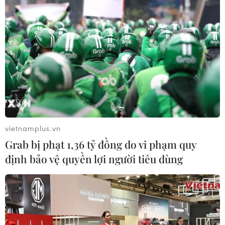
vietnamplus.vn
Grab bị phạt 1,36 tỷ đồng do vi phạm quy
định bảo vệ quyền lợi người tiêu dùng
Quảng Ngãi tiếp nhận cáp điện ngầm cấp
điện cho huyện đảo Lý Sơn
23/08/2014 12:24
Ngày 23/8, Tổng Công ty Điện lực miền Trung tổ chức lễ