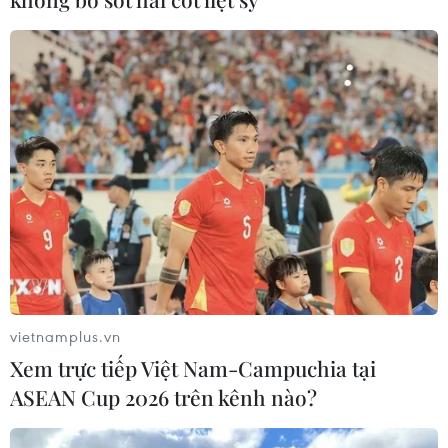
thiết bị mới
07/08/2026 14:20
Khởi tố, truy nã 3 đối tượng hoạt
động nhằm lật đổ chính quyền nhân
dân
07/08/2026 13:51
Bộ đội biên phòng Hà Tĩnh cứu nạn
thành công ngư dân gặp tai nạn trên
biển
vietnamplus.vn
07/08/2026 13:38
Xem trực tiếp Việt Nam-Campuchia tại
ASEAN Cup 2026 trên kênh nào?
Nứt núi, Thanh Hóa sơ tán khẩn cấp
nhiều hộ dân