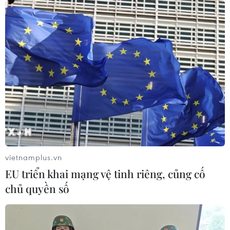
08/08/2026 05:05
Ghe gỗ phát nổ trên sông Sài Gòn
khiến một người thiệt mạng
08/08/2026 04:44
Dự án Sân bay Phú Quốc tăng tốc thi
công, sẽ cán mốc vận hành từ tháng
4/2027
vietnamplus.vn
08/08/2026 04:30
EU triển khai mạng vệ tinh riêng, củng cố
chủ quyền số
Tây Ninh ngăn chặn, xử lý nghiêm
các vụ việc xâm phạm quyền sở hữu
trí tuệ