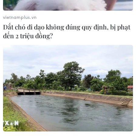
huyện Lý Sơn an toàn
08/09/2014 13:53
vietnamplus.vn
Chiều 8/9, tại huyện Lý Sơn, Quảng Ngãi, cáp 20KV
Dắt chó đi dạo không đúng quy định, bị phạt
xuyên biển thuộc Dự án đưa điện quốc gia ra Lý Sơn
đến 2 triệu đồng?
bằng cáp ngầm, đã tiếp bờ Lý Sơn an toàn.