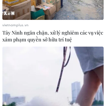
TIN LIÊN QUAN
vietnamplus.vn
Tây Ninh ngăn chặn, xử lý nghiêm các vụ việc
xâm phạm quyền sở hữu trí tuệ
Cáp điện ngầm 20KV xuyên biển tiếp bờ