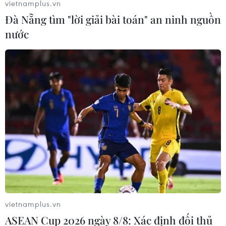
vietnamplus.vn
Đà Nẵng tìm "lời giải bài toán" an ninh nguồn
Những "cột mốc" khẳng định chủ quyền
nước
biển đảo của Tổ quốc
02/09/2014 02:14
Chủ tịch Nghiệp đoàn nghề cá xã An Hải, Quảng Ngãi
khẳng định: những con tàu của ngư dân với lá cờ Tổ
quốc là "cột mốc" khẳng định chủ quyền biển đảo Việt
Nam.
vietnamplus.vn
ASEAN Cup 2026 ngày 8/8: Xác định đối thủ