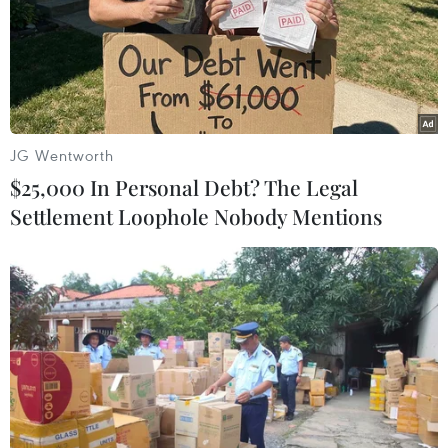
JG Wentworth
$25,000 In Personal Debt? The Legal
#Quảng Ngãi
#Lý Sơn
#Điện lưới quốc gia
Settlement Loophole Nobody Mentions
#Đồ điện máy
#Ngư dân
#Hậu cần nghề cá
Quảng Ngãi
Theo dõi VietnamPlus