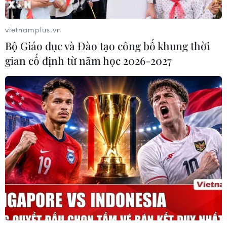
Cần Thơ: Khởi tố 19 bị can trong vụ
dàn cảnh cướp giật tại Tân Huê Viên
vietnamplus.vn
08/08/2026 01:33
Bộ Giáo dục và Đào tạo công bố khung thời
gian cố định từ năm học 2026-2027
TP Hồ Chí Minh: Bắt khẩn cấp bảo
mẫu có hành vi bạo hành trẻ tại
trường mầm non
08/08/2026 01:33
Bộ Giáo dục và Đào tạo
công bố Khung kế hoạch thời gian
năm học
07/08/2026 23:54
Áp thấp nhiệt đới đổi hướng trên