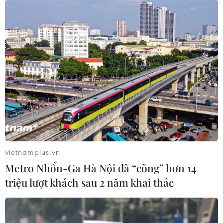
Đưa điện ra Lý Sơn: Đã đấu nối cáp ngầm
vào trạm điện tiếp bờ
vietnamplus.vn
26/08/2014 11:36
Metro Nhổn-Ga Hà Nội đã “cõng” hơn 14
Ngày 26/8, Liên danh nhà thầu PRISMAN-Thái Dương
triệu lượt khách sau 2 năm khai thác
thực hiện đưa cáp ngầm xuống biển và kéo vào bờ để
đấu nối với trạm điện tiếp bờ biển.