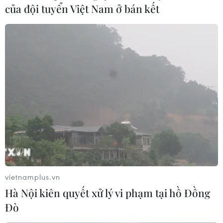
của đội tuyển Việt Nam ở bán kết
Đẩy nhanh dự án đưa điện lưới
Quốc gia ra đảo Lý Sơn
27/08/2014 03:19
Tiếp tục Dự án đưa điện Quốc gia ra đảo Lý Sơn, các
đơn vị thi công đã bắt đầu đưa cáp ngầm xuống biển
và kéo vào bờ đấu nối với trạm điện thôn Thanh Thủy,
xã Bình Hải, huyện Bình Sơn.
vietnamplus.vn
Hà Nội kiên quyết xử lý vi phạm tại hồ Đồng
Đò