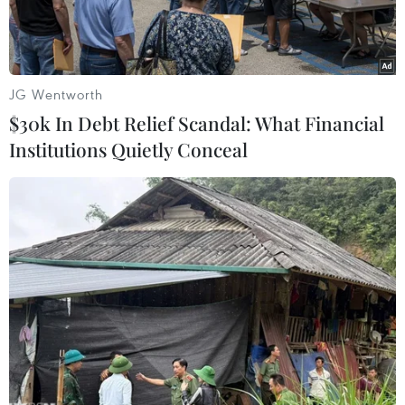
JG Wentworth
$30k In Debt Relief Scandal: What Financial
Institutions Quietly Conceal
Ngư dân chuẩn bị ngư lưới cụ ra khơi tại cảng Lý Sơn. (Ảnh:
Lâm Khánh/TTXVN)
Chỉ còn ít ngày nữa, huyện đảo Lý Sơn (Quảng
Ngãi) sẽ hòa vào lưới điện quốc gia. Người dân
nơi đây thể hiện niềm vui bằng không khí mua