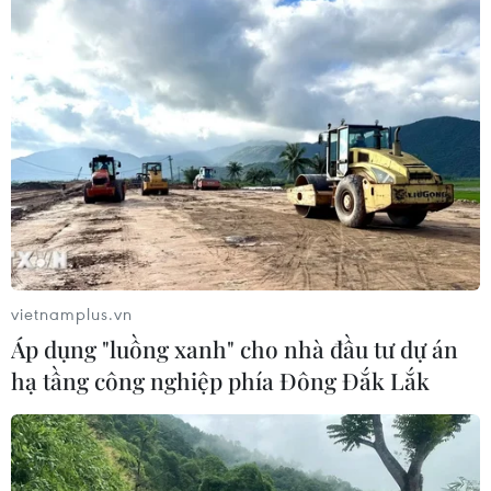
07/08/2026 13:17
Cắt giảm, đơn giản hóa thủ tục hành
chính dựa trên dữ liệu phải đảm bảo
thực chất
07/08/2026 13:12
Xem thêm
vietnamplus.vn
Áp dụng "luồng xanh" cho nhà đầu tư dự án
hạ tầng công nghiệp phía Đông Đắk Lắk
CƠ QUAN CHỦ QUẢN: THÔNG TẤN XÃ VIỆT NAM
Tổng Biên tập: TRẦN TIẾN DUẨN