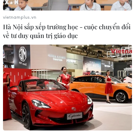
vietnamplus.vn
Hà Nội sắp xếp trường học - cuộc chuyển đổi
về tư duy quản trị giáo dục
#Họa hoạn
#Người dân Hà Nội
#Cầu Siêu
#Hỏa hoạn ở Khương Hạ
TP. Hà Nội