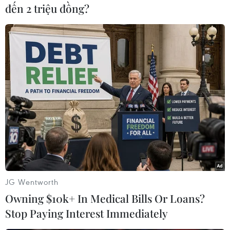
đến 2 triệu đồng?
Người dân thắp hương với lòng thành kính mong các nạn nhân
thiệt mạng sớm siêu thoát. (Ảnh: Tuấn Đức/TTXVN)
JG Wentworth
Owning $10k+ In Medical Bills Or Loans?
Stop Paying Interest Immediately