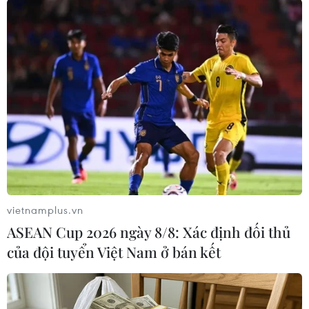
Người dân thắp hương với lòng thành kính mong các nạn nhân
thiệt mạng sớm siêu thoát. (Ảnh: Tuấn Đức/TTXVN)
vietnamplus.vn
ASEAN Cup 2026 ngày 8/8: Xác định đối thủ
của đội tuyển Việt Nam ở bán kết