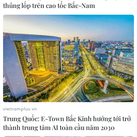
thủng lốp trên cao tốc Bắc-Nam
Vụ cháy chung cư mini ở Hà Nội: 150
người tham gia cứu nạn
13/09/2023 13:29
Vụ cháy đặc biệt nghiêm trọng xảy ra tại một chung cư
mini ở phố Khương Hạ, Thanh Xuân (Hà Nội); đến
18h40 ngày 13/9, cơ quan chức năng đã xác định được
56 người tử vong và 37 người bị thương.
vietnamplus.vn
Trung Quốc: E-Town Bắc Kinh hướng tới trở
thành trung tâm AI toàn cầu năm 2030