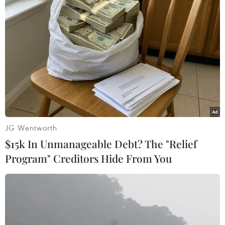
Nhiều người vẫn không khỏi xúc động khi nghĩ về những nạn
nhân xấu số.(Ảnh: Tuấn Đức/TTXVN)
JG Wentworth
$15k In Unmanageable Debt? The "Relief
Program" Creditors Hide From You