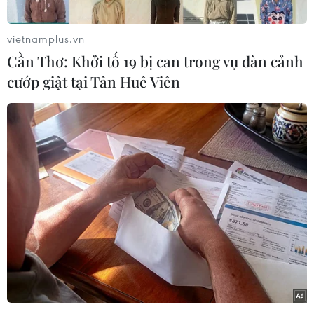
vietnamplus.vn
Cần Thơ: Khởi tố 19 bị can trong vụ dàn cảnh
cướp giật tại Tân Huê Viên
Người dân thắp hương cầu mong các vong linh sớm được siêu
thoát. (Ảnh: Tuấn Đức/TTXVN)