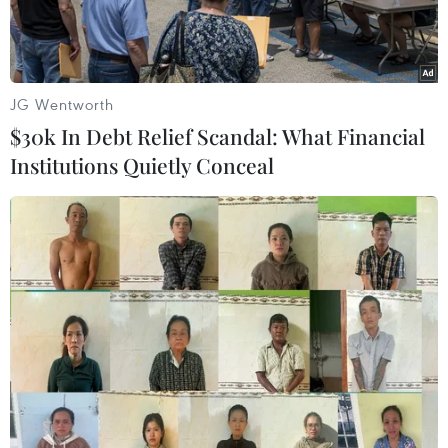
Hạ hôm 12/9 vừa qua.
JG Wentworth
$30k In Debt Relief Scandal: What Financial
Institutions Quietly Conceal
Người dân làm lễ với lòng thành kính mong các nạn nhân thiệt
mạng sớm siêu thoát. (Ảnh: Tuấn Đức/TTXVN)