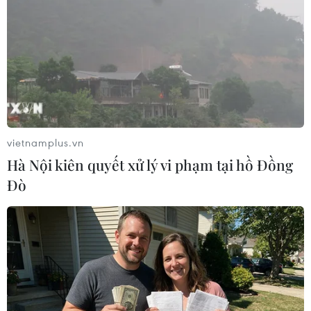
Người dân thắp hương với lòng thành kính mong các nạn nhân
thiệt mạng sớm siêu thoát. (Ảnh: Tuấn Đức/TTXVN)
vietnamplus.vn
Hà Nội kiên quyết xử lý vi phạm tại hồ Đồng
Đò