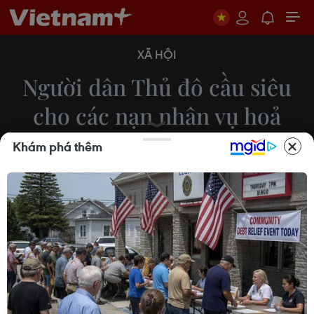
XÃ HỘI
Người dân Thủ đô cầu siêu
cho các nạn nhân vụ hoả
hoạn tại Khương Hạ
Khám phá thêm
Tuấn Đức
16/09/2023 11:20
Chiều 16/9/2023, hàng trăm người dân đổ về
chùa Phụng Lộc để làm lễ cầu siêu cho các nạn
nhân thiệt mạng trong vụ hoả hoạn xảy ra ở
"chung cư mini" số 37 ngách 29/70, phố Khương