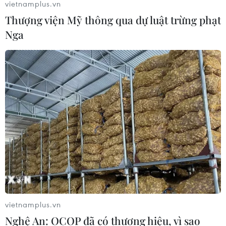
vietnamplus.vn
Thượng viện Mỹ thông qua dự luật trừng phạt
Nga
vietnamplus.vn
Nghệ An: OCOP đã có thương hiệu, vì sao