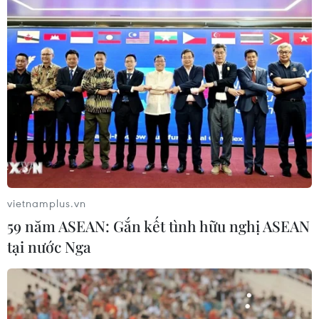
vietnamplus.vn
59 năm ASEAN: Gắn kết tình hữu nghị ASEAN
tại nước Nga
TIN CÙNG CHUYÊN MỤC