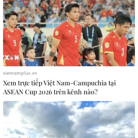
Ghe gỗ phát nổ trên sông Sài Gòn
khiến một người thiệt mạng
08/08/2026 04:44
Dự án Sân bay Phú Quốc tăng tốc thi
công, sẽ cán mốc vận hành từ tháng
4/2027
vietnamplus.vn
08/08/2026 04:30
Xem trực tiếp Việt Nam-Campuchia tại
ASEAN Cup 2026 trên kênh nào?
Tây Ninh ngăn chặn, xử lý nghiêm
các vụ việc xâm phạm quyền sở hữu
trí tuệ
08/08/2026 04:29