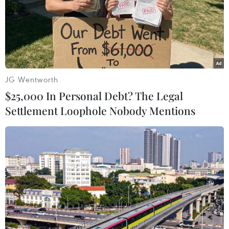
Người dân thắp hương với lòng thành kính mong các nạn nhân
thiệt mạng sớm siêu thoát. (Ảnh: Tuấn Đức/TTXVN)
JG Wentworth
$25,000 In Personal Debt? The Legal
Settlement Loophole Nobody Mentions
Hàng trăm người dân đổ về chùa Khương Hạ làm lễ cầu siêu
cho những người xấu số. (Ảnh: Tuấn Đức/TTXVN)