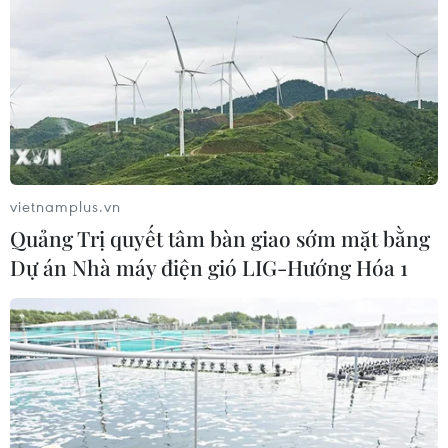
vietnamplus.vn
Quảng Trị quyết tâm bàn giao sớm mặt bằng
Dự án Nhà máy điện gió LIG-Hướng Hóa 1
Lời kể nghẹn ngào của người hàng
xóm chung cư mini bị cháy ở Khương Hạ
16/09/2023 00:22