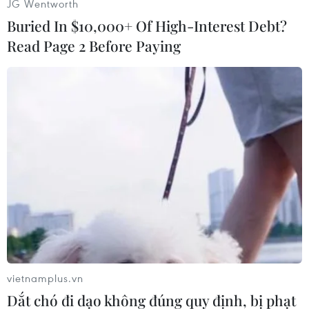
JG Wentworth
Buried In $10,000+ Of High-Interest Debt?
Read Page 2 Before Paying
Người dân làm lễ với lòng thành kính mong các nạn nhân thiệt
mạng sớm siêu thoát.(Ảnh: Tuấn Đức/TTXVN)
vietnamplus.vn
Dắt chó đi dạo không đúng quy định, bị phạt