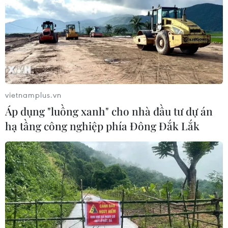
Dắt chó đi dạo không đúng quy
định, bị phạt đến 2 triệu đồng?
08/08/2026 04:16
Bảo đảm quốc phòng, an ninh quốc
gia song không cản trở hoạt động
vietnamplus.vn
dân sự
Áp dụng "luồng xanh" cho nhà đầu tư dự án
08/08/2026 04:14
hạ tầng công nghiệp phía Đông Đắk Lắk
CHUYỆN TUẦN QUA: Cảnh
báo nạn "giang hồ mạng” kéo những
hệ lụy ảo tràn ra đời thực
08/08/2026 04:00
Sơn La công bố tình huống khẩn cấp