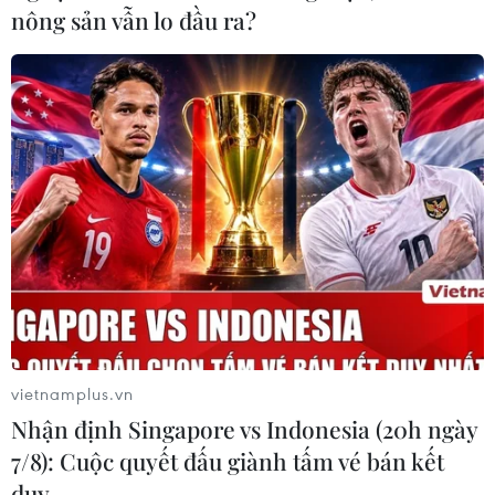
nông sản vẫn lo đầu ra?
vietnamplus.vn
Nhận định Singapore vs Indonesia (20h ngày
7/8): Cuộc quyết đấu giành tấm vé bán kết
duy …