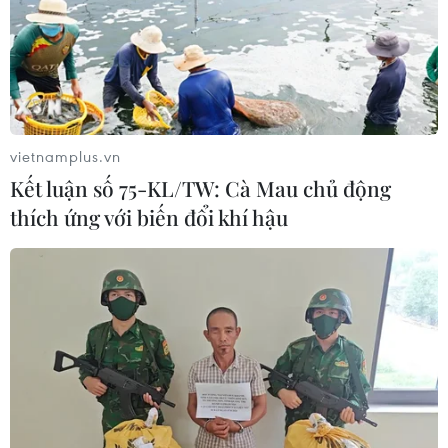
Ký ức về đám cháy với cột khói toàn mùi xăng và cao
su vẫn đọng lại nguyên vẹn trong tâm trí của người phụ
nữ. Cô đã tận mắt chứng kiến tòa chung cư ở phố
Khương Hạ bị bao phủ trong ngọn lửa.
vietnamplus.vn
Kết luận số 75-KL/TW: Cà Mau chủ động
thích ứng với biến đổi khí hậu