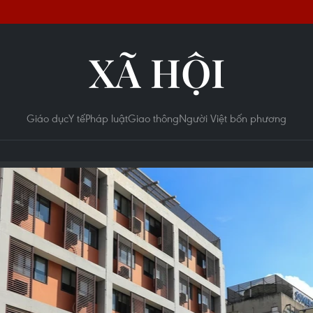
XÃ HỘI
Giáo dục
Y tế
Pháp luật
Giao thông
Người Việt bốn phương