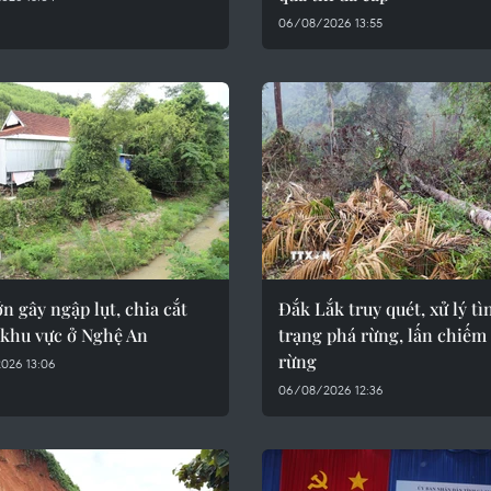
06/08/2026 13:55
n gây ngập lụt, chia cắt
Đắk Lắk truy quét, xử lý tì
 khu vực ở Nghệ An
trạng phá rừng, lấn chiếm
rừng
026 13:06
06/08/2026 12:36