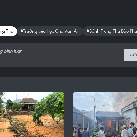
ng Thu
#Trường tiểu học Chu Văn An
#Bánh Trung Thu Bảo Ph
GỬI