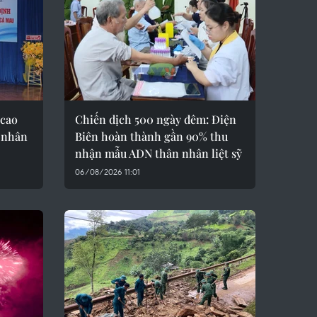
 cao
Chiến dịch 500 ngày đêm: Điện
o nhân
Biên hoàn thành gần 90% thu
nhận mẫu ADN thân nhân liệt sỹ
06/08/2026 11:01