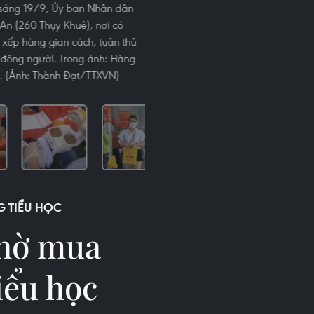
, sáng 19/9, Ủy ban Nhân dân
An (260 Thụy Khuê), nơi có
 xếp hàng giãn cách, tuân thủ
 đông người. Trong ảnh: Hàng
n. (Ảnh: Thành Đạt/TTXVN)
 TIỂU HỌC
chờ mua
iểu học