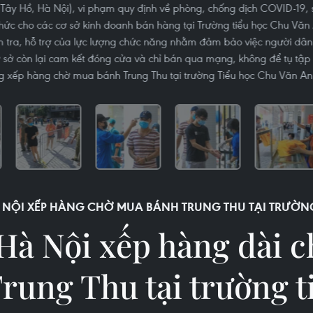
Tây Hồ, Hà Nội), vi phạm quy định về phòng, chống dịch COVID-19
ức cho các cơ sở kinh doanh bán hàng tại Trường tiểu học Chu Văn 
m tra, hỗ trợ của lực lượng chức năng nhằm đảm bảo việc người dân
 sở còn lại cam kết đóng cửa và chỉ bán qua mạng, không để tụ tập
g xếp hàng chờ mua bánh Trung Thu tại trường Tiểu học Chu Văn A
 NỘI XẾP HÀNG CHỜ MUA BÁNH TRUNG THU TẠI TRƯỜNG
Hà Nội xếp hàng dài 
rung Thu tại trường t