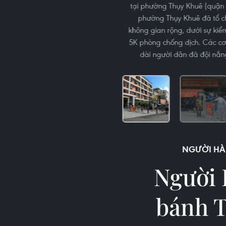
tại phường Thụy Khuê (quận 
phường Thụy Khuê đã tổ ch
không gian rộng, dưới sự kiể
5K phòng chống dịch. Các cơ
dài người dân đã đội nắn
NGƯỜI HÀ
Người 
bánh T