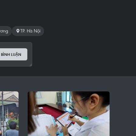
ương
TP. Hà Nội
 BÌNH LUẬN