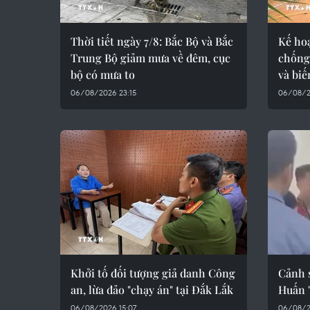
Thời tiết ngày 7/8: Bắc Bộ và Bắc
Kế ho
Trung Bộ giảm mưa về đêm, cục
chống 
bộ có mưa to
và biế
06/08/2026 23:15
06/08/2
Khởi tố đối tượng giả danh Công
Cảnh s
an, lừa đảo "chạy án" tại Đắk Lắk
Huấn 
06/08/2026 15:07
06/08/2