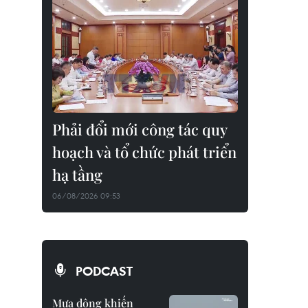
Phải đổi mới công tác quy
hoạch và tổ chức phát triển
hạ tầng
06/08/2026 09:53
PODCAST
Mưa dông khiến