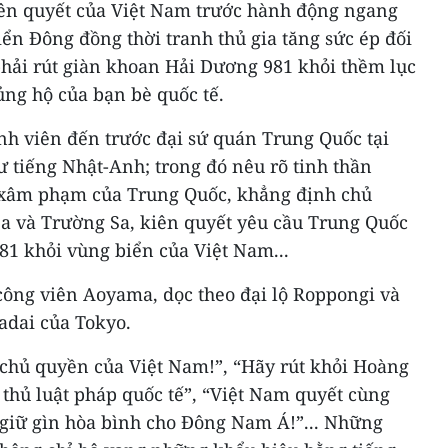
kiên quyết của Việt Nam trước hành động ngang
ển Đông đồng thời tranh thủ gia tăng sức ép đối
hải rút giàn khoan Hải Dương 981 khỏi thềm lục
ủng hộ của bạn bè quốc tế.
nh viên đến trước đại sứ quán Trung Quốc tại
 tiếng Nhật-Anh; trong đó nêu rõ tinh thần
i xâm phạm của Trung Quốc, khẳng định chủ
a và Trường Sa, kiên quyết yêu cầu Trung Quốc
81 khỏi vùng biển của Việt Nam...
công viên Aoyama, dọc theo đại lộ Roppongi và
adai của Tokyo.
 chủ quyền của Việt Nam!”, “Hãy rút khỏi Hoàng
 thủ luật pháp quốc tế”, “Việt Nam quyết cùng
giữ gìn hòa bình cho Đông Nam Á!”... Những