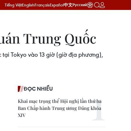
Tiếng Việt
English
Français
Español
中文
Русский
 quán Trung Quốc
tại Tokyo vào 13 giờ (giờ địa phương),
ĐỌC NHIỀU
Khai mạc trọng thể Hội nghị lần thứ ba
Ban Chấp hành Trung ương Đảng khóa
XIV