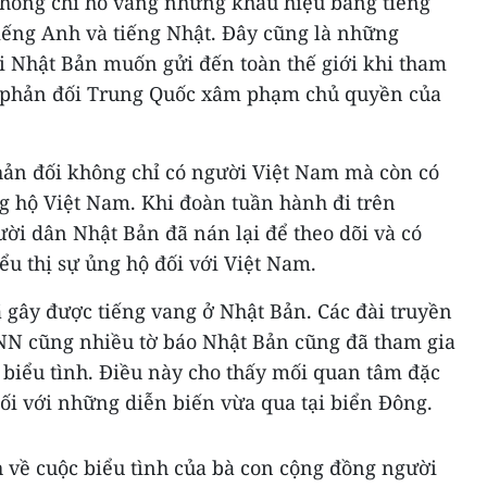
hông chỉ hô vang những khẩu hiệu bằng tiếng
tiếng Anh và tiếng Nhật. Đây cũng là những
ại Nhật Bản muốn gửi đến toàn thế giới khi tham
phản đối Trung Quốc xâm phạm chủ quyền của
ản đối không chỉ có người Việt Nam mà còn có
g hộ Việt Nam. Khi đoàn tuần hành đi trên
ời dân Nhật Bản đã nán lại để theo dõi và có
ểu thị sự ủng hộ đối với Việt Nam.
 gây được tiếng vang ở Nhật Bản. Các đài truyền
N cũng nhiều tờ báo Nhật Bản cũng đã tham gia
 biểu tình. Điều này cho thấy mối quan tâm đặc
ối với những diễn biến vừa qua tại biển Đông.
 về cuộc biểu tình của bà con cộng đồng người