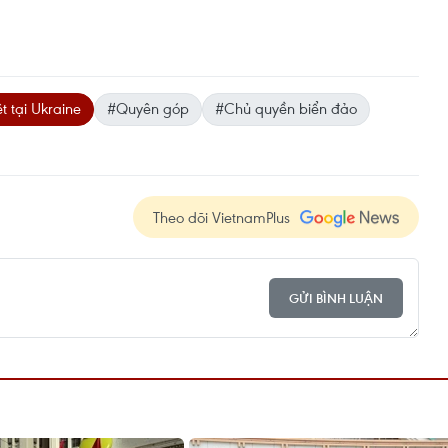
 tại Ukraine
#Quyên góp
#Chủ quyền biển đảo
Theo dõi VietnamPlus
GỬI BÌNH LUẬN