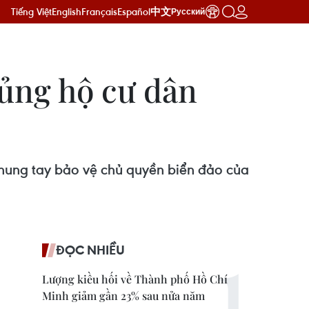
Tiếng Việt
English
Français
Español
中文
Русский
 ủng hộ cư dân
Chung tay bảo vệ chủ quyền biển đảo của
ĐỌC NHIỀU
Lượng kiều hối về Thành phố Hồ Chí
Minh giảm gần 23% sau nửa năm