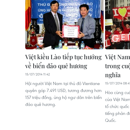
Việt kiều Lào tiếp tục hướng
Việt Nam
về biển đảo quê hương
trong cu
nghĩa
15/07/2014 11:42
Hội người Việt Nam tại thủ đô Vientiane
15/07/2014 08:4
quyên góp 7.491 USD, tương đương hơn
Hòa cùng cuộ
157 triệu đồng, ủng hộ ngư dân trên biển
của Việt Nam
đảo quê hương.
tổ chức quốc 
tiếng phản đố
Quốc.