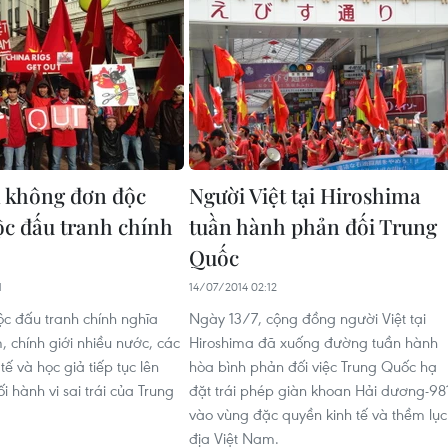
 không đơn độc
Người Việt tại Hiroshima
ộc đấu tranh chính
tuần hành phản đối Trung
Quốc
1
14/07/2014 02:12
c đấu tranh chính nghĩa
Ngày 13/7, cộng đồng người Việt tại
, chính giới nhiều nước, các
Hiroshima đã xuống đường tuần hành
tế và học giả tiếp tục lên
hòa bình phản đối việc Trung Quốc hạ
i hành vi sai trái của Trung
đặt trái phép giàn khoan Hải dương-98
vào vùng đặc quyền kinh tế và thềm lục
địa Việt Nam.