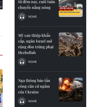
từ đêm nay, cuối tuần
chuyển nắng nóng
NGHE
Mỹ can thiệp khẩn
cấp, ngăn Israel mở
rộng đòn trừng phạt
Hezbollah
NGHE
Nga thông báo tấn
công căn cứ ngầm
của Ukraine
NGHE