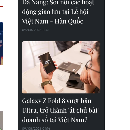
Đà Nẵng: Sôi nổi các hoạt
động giao lưu tại Lễ hội
Việt Nam - Hàn Quốc
09/08/2026 11:46
Galaxy Z Fold 8 vượt bản
Ultra, trở thành 'át chủ bài'
doanh số tại Việt Nam?
09/08/2026 04:14