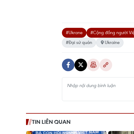
#Ukrane
#Cộng đồng người Việt
#Đại sứ quán
Ukraine
TIN LIÊN QUAN